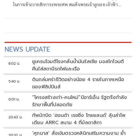
ในการเข้าถวายสักการะพระศพ สมเด็จพระเจ้าลูกเธอ เจ้าฟ้า
พัชรกิติยาภา นเรนทิราเทพยวดี กรมหลวงราชสาริณีสิริพัชร
มหาวัชรราชธิดา ทุกวัน เวลา 09.00 น. - 21.00 น. เริ่มตั้งแต่วัน
เสาร์ ที่ 27 มิถุนายน พ.ศ. 2569
NEWS UPDATE
ยูเครนโจมตีโรงกลั่นน้ำมันรัสเซีย มอสโกโจมตี
6:02 น.
คืนใส่สถานีรถไฟและเรือ
ดินถล่มคร่าชีวิตอย่างน้อย 4 รายในภาคเหนือ
5:40 น.
ของฟิลิปปินส์
“โครงสร้างเก่า-คนใหม่”บีอาร์เอ็น รัฐตรึงกำลัง
0:01 น.
รักษาพื้นที่ปลอดภัย
ทัพนักบิด 'ฮอนด้า เรซซิ่ง ไทยแลนด์' ลุ้นล่าโพ
20:43 น.
เดียม ARRC สนาม 4 ที่มัลดาลิกา
‘ศุภมาส’ สั่งเข้มตรวจคลินิกเสริมความงาม ย้ำ
20:32 น.