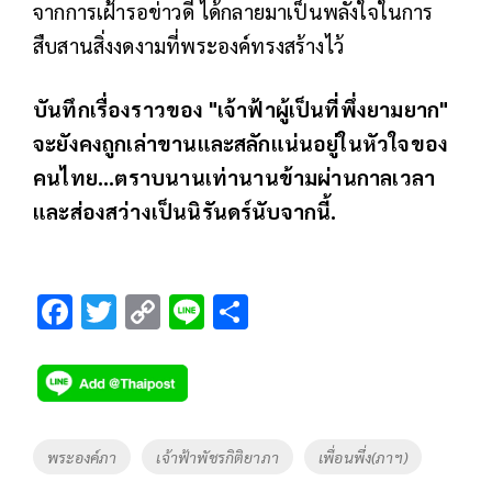
จากการเฝ้ารอข่าวดี ได้กลายมาเป็นพลังใจในการ
สืบสานสิ่งงดงามที่พระองค์ทรงสร้างไว้
บันทึกเรื่องราวของ "เจ้าฟ้าผู้เป็นที่พึ่งยามยาก"
จะยังคงถูกเล่าขานและสลักแน่นอยู่ในหัวใจของ
คนไทย...ตราบนานเท่านานข้ามผ่านกาลเวลา
และส่องสว่างเป็นนิรันดร์นับจากนี้.
F
T
C
Li
S
ac
wi
o
n
h
e
tt
p
e
ar
b
er
y
e
o
Li
Tags
พระองค์ภา
เจ้าฟ้าพัชรกิติยาภา
เพื่อนพึ่ง(ภาฯ)
o
n