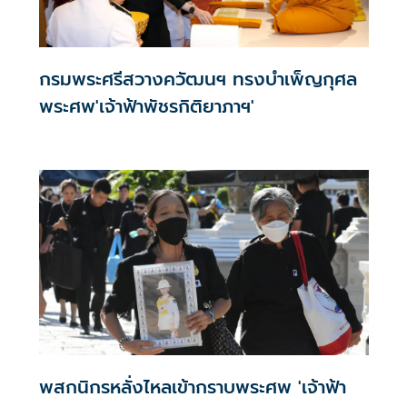
กรมพระศรีสวางควัฒนฯ ทรงบำเพ็ญกุศล
พระศพ'เจ้าฟ้าพัชรกิติยาภาฯ'
พสกนิกรหลั่งไหลเข้ากราบพระศพ 'เจ้าฟ้า