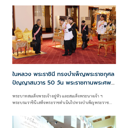
บูรณปฏิสังขรณ์ราชรถและพระยานมาศ งานพระราชพิธีถวาย
พระเพลิงพระบรมศพ สมเด็จพระนางเจ้าสิริกิติ์ พระบรม
ราชินีนาถ พ
ในหลวง พระราชินี ทรงบำเพ็ญพระราชกุศล
ปัญญาสมวาร 50 วัน พระราชทานพระศพ
เจ้าฟ้าพัชรกิติยาภาฯ
พระบาทสมเด็จพระเจ้าอยู่หัว และสมเด็จพระนางเจ้า ฯ
พระบรมราชินี เสด็จพระราชดำเนินไปทรงบำเพ็ญพระราช
กุศลปัญญาสมวาร (50 วัน) พระราชทานพระศพ สมเด็จ
พระเจ้าลูกเธอ เจ้าฟ้าพัชรกิติยาภา นเรนทิราเทพยวดี กรม
หลวงราชสาริณีสิริพัชร มหาวัชรราชธิดา ณ พระที่นั่งพิมานรัต