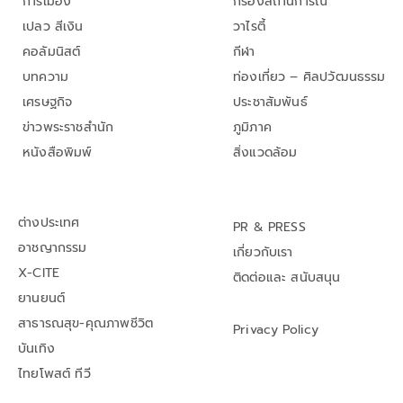
การเมือง
กรองสถานการณ์
เปลว สีเงิน
วาไรตี้
คอลัมนิสต์
กีฬา
บทความ
ท่องเที่ยว – ศิลปวัฒนธรรม
เศรษฐกิจ
ประชาสัมพันธ์
ข่าวพระราชสำนัก
ภูมิภาค
หนังสือพิมพ์
สิ่งแวดล้อม
ต่างประเทศ
PR & PRESS
อาชญากรรม
เกี่ยวกับเรา
X-CITE
ติดต่อและ สนับสนุน
ยานยนต์
สาธารณสุข-คุณภาพชีวิต
Privacy Policy
บันเทิง
ไทยโพสต์ ทีวี