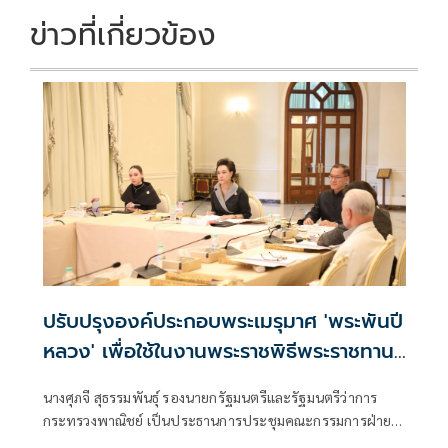
k
k
ข่าวที่เกี่ยวข้อง
ปรับปรุงองค์ประกอบพระเมรุมาศ 'พระพันปี
หลวง' เพื่อใช้ในงานพระราชพิธีพระราชทาน
เพลิงพระศพ 'เจ้าฟ้าพัชรกิติยาภา'
นางศุภจี สุธรรมพันธุ์ รองนายกรัฐมนตรีและรัฐมนตรีว่าการ
กระทรวงพาณิชย์ เป็นประธานการประชุมคณะกรรมการฝ่าย
จัดสร้างพระเมรุมาศ สิ่งปลูกสร้างประกอบพระเมรุมาศ และ