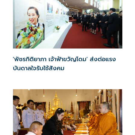
ยา พระบรมมหาราชวัง
'พัชรกิติยาภา เจ้าฟ้าขวัญโดม' ส่งต่อแรง
บันดาลใจรับใช้สังคม