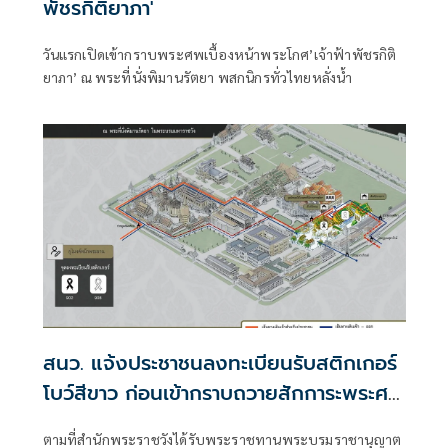
พัชรกิติยาภา'
วันแรกเปิดเข้ากราบพระศพเบื้องหน้าพระโกศ’เจ้าฟ้าพัชรกิติ
ยาภา’ ณ พระที่นั่งพิมานรัตยา พสกนิกรทั่วไทยหลั่งน้ำ
สนว. แจ้งประชาชนลงทะเบียนรับสติกเกอร์
โบว์สีขาว ก่อนเข้ากราบถวายสักการะพระศพ
'เจ้าฟ้าพัชรกิติยาภา'
ตามที่สำนักพระราชวังได้รับพระราชทานพระบรมราชานุญาต