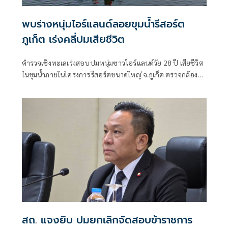
พบร่างหนุ่มไอร์แลนด์ลอยขุมน้ำรีสอร์ต
ภูเก็ต เร่งคลี่ปมเสียชีวิต
ตำรวจเชิงทะเลเร่งสอบปมหนุ่มชาวไอร์แลนด์วัย 28 ปี เสียชีวิต
ในขุมน้ำภายในโครงการรีสอร์ตขนาดใหญ่ จ.ภูเก็ต ตรวจกล้อง
วงจรปิด-สอบพยาน พร้อมส่งร่างชันสูตรหาสาเหตุที่แน่ชัด
ประสานสถานทูตแจ้งครอบครัวแล้ว
สถ. แจงยิบ ปมยกเลิกจัดสอบข้าราชการ