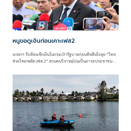
หนูขอดูเงินก่อนเคาะเฟส2
นายกฯ รับต้องเช็กเงินในกระเป๋ารัฐบาลก่อนตัดสินใจลุย “ไทย
ช่วยไทยพลัส เฟส 2” สวนคนวิจารณ์ปมเป็นภาระประชาชน ชี้
การค้า-จีดีพีพุ่งไม่พูดถึง “ศุภจี” รอถก “เอกนิติ” ดันไทยเที่ยว
ไทยพลัสหรือไม่