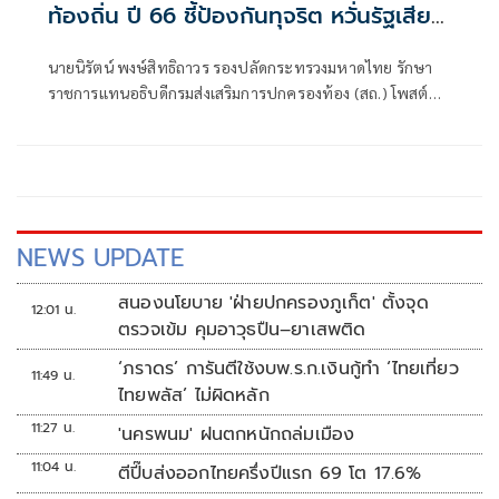
ท้องถิ่น ปี 66 ชี้ป้องกันทุจริต หวั่นรัฐเสีย
หาย
นายนิรัตน์ พงษ์สิทธิถาวร รองปลัดกระทรวงมหาดไทย รักษา
ราชการแทนอธิบดีกรมส่งเสริมการปกครองท้อง (สถ.) โพสต์
หนังสือคำชี้แจง สถ. เรื่องชี้แจงข้อเท็จจริงกรณีการดำเนินการ
การจัดสอบแข่งขันเพื่อบรรจุบุคคลเป็นข้าราชการหรือพนักงาน
ส่วนท้องถิ่นประจำปี 2566​ ว่า
NEWS UPDATE
สนองนโยบาย 'ฝ่ายปกครองภูเก็ต' ตั้งจุด
12:01 น.
ตรวจเข้ม คุมอาวุธปืน–ยาเสพติด
‘ภราดร’ การันตีใช้งบพ.ร.ก.เงินกู้ทำ ‘ไทยเที่ยว
11:49 น.
ไทยพลัส’ ไม่ผิดหลัก
11:27 น.
'นครพนม' ฝนตกหนักถล่มเมือง
11:04 น.
ตีปี๊บส่งออกไทยครึ่งปีแรก 69 โต 17.6%