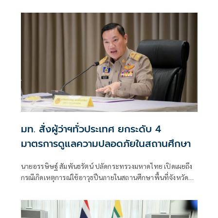
อาชญากรรมในพื้นที่
มท. สั่งผู้ว่าฯทั่วประเทศ ยกระดับ 4
มาตรการดูแลความปลอดภัยในสถานศึกษา
นายอรรษิษฐ์ สัมพันธรัตน์ ปลัดกระทรวงมหาดไทย เปิดเผยถึง
กรณีเกิดเหตุการณ์ใช้อาวุธปืนภายในสถานศึกษาพื้นที่จังหวัด
นนทบุรี ส่งผลให้มีผู้เสียชีวิตและได้รับบาดเจ็บจำนวนมาก ซึ่ง
นายอนุทิน ชาญวีรกูล นายกรัฐมนตรีและรมว.มหาดไทย ได้สั่ง
การยกระดับมาตรการรักษาความปลอดภัยและควบคุมอาวุธปืน