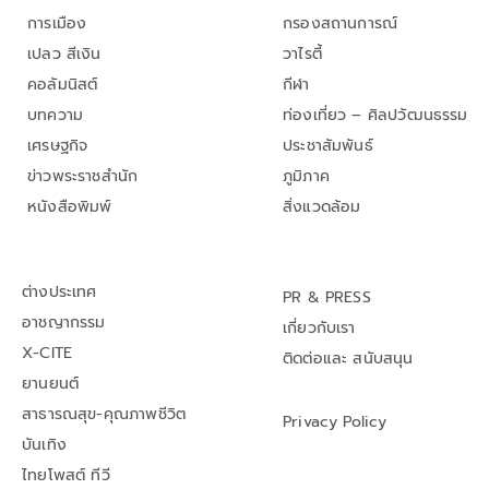
การเมือง
กรองสถานการณ์
เปลว สีเงิน
วาไรตี้
คอลัมนิสต์
กีฬา
บทความ
ท่องเที่ยว – ศิลปวัฒนธรรม
เศรษฐกิจ
ประชาสัมพันธ์
ข่าวพระราชสำนัก
ภูมิภาค
หนังสือพิมพ์
สิ่งแวดล้อม
ต่างประเทศ
PR & PRESS
อาชญากรรม
เกี่ยวกับเรา
X-CITE
ติดต่อและ สนับสนุน
ยานยนต์
สาธารณสุข-คุณภาพชีวิต
Privacy Policy
บันเทิง
ไทยโพสต์ ทีวี