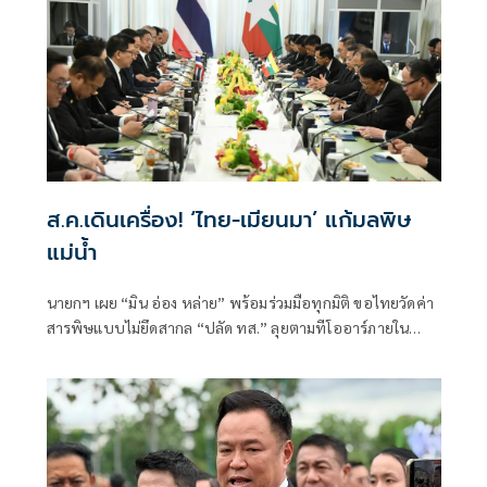
เพื่อป้องกันมิให้เกิดเหตุการณ์ในลักษณะดังกล่าวขึ้นอีก
ส.ค.เดินเครื่อง! ‘ไทย-เมียนมา’ แก้มลพิษ
แม่นํ้า
นายกฯ เผย “มิน อ่อง หล่าย” พร้อมร่วมมือทุกมิติ ขอไทยวัดค่า
สารพิษแบบไม่ยึดสากล “ปลัด ทส.” ลุยตามทีโออาร์ภายใน
ส.ค.นี้ “เด็กส้ม” ซัดปูพรมแดงรับเป็นจุดต่ำที่สุดของยุทธศาสตร์
การทูตไทยบนเวทีโลก