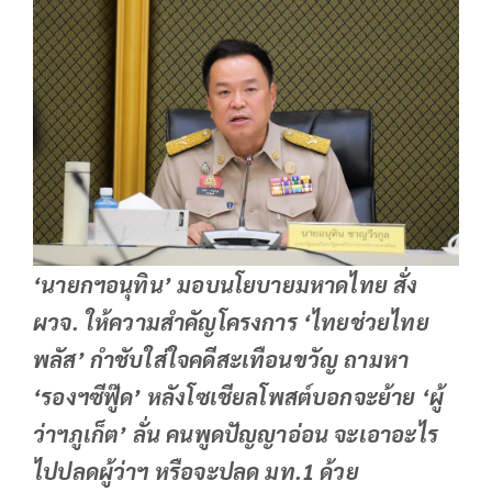
‘นายกฯอนุทิน’ มอบนโยบายมหาดไทย สั่ง
ผวจ. ให้ความสำคัญโครงการ ‘ไทยช่วยไทย
พลัส’ กำชับใส่ใจคดีสะเทือนขวัญ ถามหา
‘รองฯซีฟู๊ด’ หลังโซเชียลโพสต์บอกจะย้าย ‘ผู้
ว่าฯภูเก็ต’ ลั่น คนพูดปัญญาอ่อน จะเอาอะไร
ไปปลดผู้ว่าฯ หรือจะปลด มท.1 ด้วย