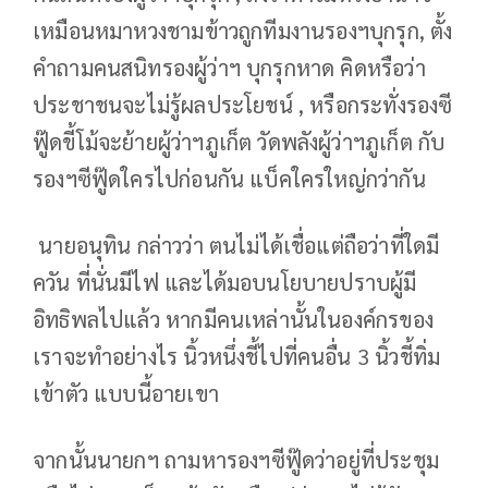
เหมือนหมาหวงชามข้าวถูกทีมงานรองฯบุกรุก, ตั้ง
คำถามคนสนิทรองผู้ว่าฯ บุกรุกหาด คิดหรือว่า
ประชาชนจะไม่รู้ผลประโยชน์ , หรือกระทั่งรองซี
ฟู๊ดขี้โม้จะย้ายผู้ว่าฯภูเก็ต วัดพลังผู้ว่าฯภูเก็ต กับ
รองฯซีฟู๊ดใครไปก่อนกัน แบ็คใครใหญ่กว่ากัน
นายอนุทิน กล่าวว่า ตนไม่ได้เชื่อแต่ถือว่าที่ใดมี
ควัน ที่นั่นมีไฟ และได้มอบนโยบายปราบผู้มี
อิทธิพลไปแล้ว หากมีคนเหล่านั้นในองค์กรของ
เราจะทำอย่างไร นิ้วหนึ่งชี้ไปที่คนอื่น 3 นิ้วชี้ทิ่ม
เข้าตัว แบบนี้อายเขา
จากนั้นนายกฯ ถามหารองฯซีฟู๊ดว่าอยู่ที่ประชุม