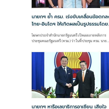
นายกฯ ย้ำ ครม. เร่งขับเคลื่อนข้อตกล
ไทย-อินโดฯ ให้เกิดผลเป็นรูปธรรมโดย
เร็ว
โฆษกประจำสำนักนายกรัฐมนตรี เปิดเผยภายหลังการ
ประชุมคณะรัฐมนตรี (ครม.) ว่า ในที่ประชุม ครม. นาย
อนุทิน ชาญวีรกูล นายกรัฐมนตรีและรัฐมนตรีว่าการ
กระทรวงมหาดไทย ได้รายงานผลการเยือนสาธารณรัฐ
อินโดนีเซียอย่างเป็นทางการ ระหว่างวันที่ 3–4 สิงหาคม
2569
นายกฯ หารือเลขาธิการอาเซียน เสียใจ