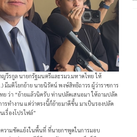
 ชาญวีรกูล นายกรัฐมนตรีและรมว.มหาดไทย ให้
 มีมติโยกย้าย นายนิรัตน์ พงษ์สิทธิถาวร ผู้ว่าราชการ
ย ว่า “ย้ายแล้วนิครับ ท่านปลัดเสนอมา ให้ถามปลัด
ำงาน แต่ว่าตรงนี้ก็ย้ายมาดีขึ้น มาเป็นรองปลัด
นเรื่องโปรไฟล์”
จากความขัดแย้งในพื้นที่ ที่นายกฯพูดในการมอบ