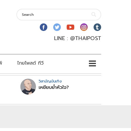
LINE : @THAIPOST
พ์
ไทยโพสต์ ทีวี
วิสามัญบันเทิง
เหยียบย่ำหัวใจ?