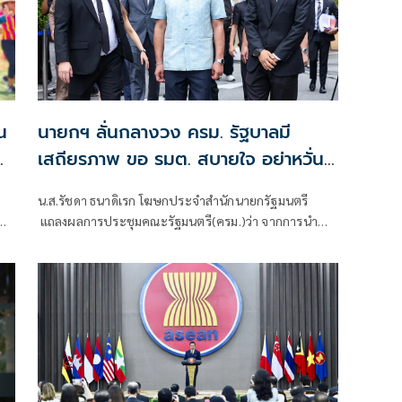
นายกฯ ลั่นกลางวง ครม. รัฐบาลมี
เสถียรภาพ ขอ รมต. สบายใจ อย่าหวั่น
า
ไหวคำถามยุยง
น.ส.รัชดา ธนาดิเรก โฆษกประจำสำนักนายกรัฐมนตรี
๋ย
ทิน
แถลงผลการประชุมคณะรัฐมนตรี(ครม.)ว่า จากการนำ
รา
เสนอข่าว เรื่องเสถียรภาพของรัฐบาล ซึ่งสื่อมวลชนรับ
ทราบคำตอบจากพรรคร่วมรัฐบาลและนายกฯไปแล้วว่า
รัฐบาลนี้มีเสถียรภาพและทำงานร่วมกันอย่างเต็มที่