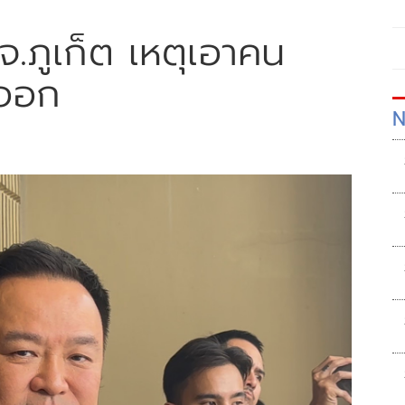
จ.ภูเก็ต เหตุเอาคน
้ออก
N