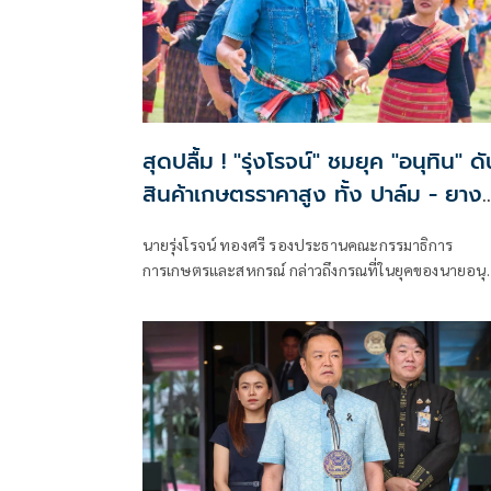
สุดปลื้ม ! "รุ่งโรจน์" ชมยุค "อนุทิน" ดัน
สินค้าเกษตรราคาสูง ทั้ง ปาล์ม - ยาง
ราคาพุ่งขึ้น สะท้อนความทุ่มเทแก้ปัญห
นายรุ่งโรจน์ ทองศรี รองประธานคณะกรรมาธิการ
เป็นรูปธรรม พร้อมเดินหน้าลดต้นทุนปุ
การเกษตรและสหกรณ์ กล่าวถึงกรณที่ในยุคของนายอนุ
ช่วยเกษตรกร
ชาญวีรกูล เป็นนายกรัฐมนตรี สินค้าเกษตร ข้าว ยางพา
ปาล์ม มีราคาที่สูงขึ้น ว่า ในยุคของของท่านอนุทินเป็น
นายกรัฐมนตรี