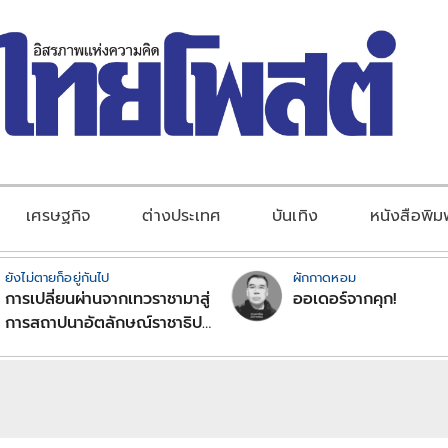
เศรษฐกิจ
ต่างประเทศ
บันเทิง
หนังสือพิม
ยังไม่ตายก็อยู่กันไป
ผักกาดหอม
การเปลี่ยนผ่านจากเทวราชามาสู่
ออเดอร์จากคุก!
การสถาปนาอัตลักษณ์ราชาธิป
ไตยแบบพุทธศาสนาในพระไตร
ปิฏก : สามัญผลสูตรในฐานะ
ทฤษฎีขีดจำกัดของอำนาจรัฐ
เหนือแรงงานและทรัพย์สิน