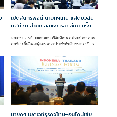
ง
เปิดสุนทรพจน์ นายกฯไทย แสดงวิสัย
ทัศน์ ณ สำนักเลขาธิการอาเซียน ครั้ง
แรกในรอบ 17 ปี
นายกฯ กล่าวถ้อยแถลงแสดงวิสัยทัศน์ของไทยต่ออนาคต
อาเซียน ซึ่งมีคณะผู้แทนถาวรประจำสำนักงานเลขาธิการ
อาเซียน และนักการทูตที่สนใจเข้าร่วม กว่า 100 ประเทศ
นายกฯ เปิดเวทีธุรกิจไทย–อินโดนีเซีย