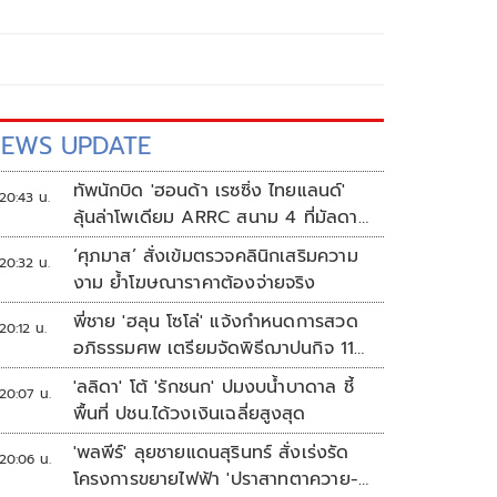
EWS UPDATE
ทัพนักบิด 'ฮอนด้า เรซซิ่ง ไทยแลนด์'
20:43 น.
ลุ้นล่าโพเดียม ARRC สนาม 4 ที่มัลดาลิ
กา
‘ศุภมาส’ สั่งเข้มตรวจคลินิกเสริมความ
20:32 น.
งาม ย้ำโฆษณาราคาต้องจ่ายจริง
พี่ชาย 'ฮลุน โซโล่' แจ้งกำหนดการสวด
20:12 น.
อภิธรรมศพ เตรียมจัดพิธีฌาปนกิจ 11
ส.ค.
'ลลิดา' โต้ 'รักชนก' ปมงบน้ำบาดาล ชี้
20:07 น.
พื้นที่ ปชน.ได้วงเงินเฉลี่ยสูงสุด
'พลพีร์' ลุยชายแดนสุรินทร์ สั่งเร่งรัด
20:06 น.
โครงการขยายไฟฟ้า 'ปราสาทตาควาย-