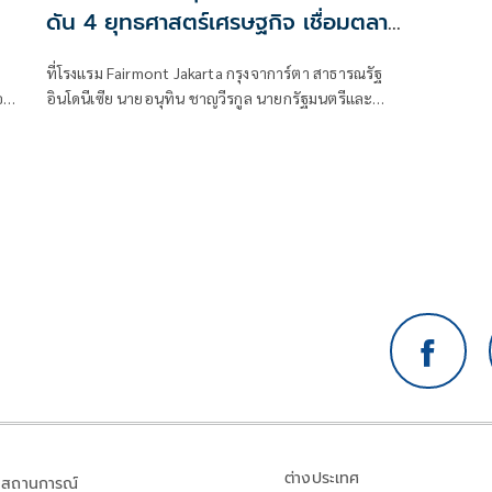
ดัน 4 ยุทธศาสตร์เศรษฐกิจ เชื่อมตลาด
กว่า 350 ล้านคน
ะ
ที่โรงแรม Fairmont Jakarta กรุงจาการ์ตา สาธารณรัฐ
อก
อินโดนีเซีย นายอนุทิน ชาญวีรกูล นายกรัฐมนตรีและ
รัฐมนตรีว่าการกระทรวงมหา
ต่างประเทศ
สถานการณ์