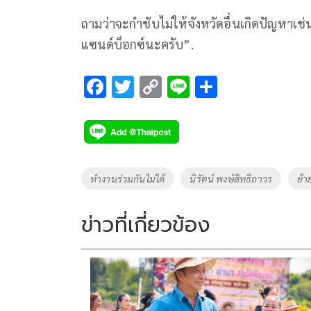
ถามว่าจะกำชับไม่ให้จังหวัดอื่นเกิดปัญหาเช่นน
แซนด์บ็อกซ์นะครับ”.
F
T
C
Li
S
ac
wi
o
n
h
e
tt
p
e
ar
b
er
y
e
o
Li
Tags
ทำงานร่วมกันไม่ได้
นิรัตน์ พงษ์สิทธิถาวร
ย้า
o
n
k
k
ข่าวที่เกี่ยวข้อง