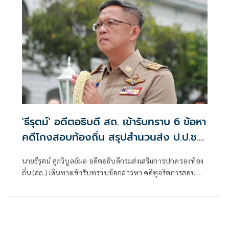
'ธีรุตม์' อดีตอธิบดี สถ. เข้ารับทราบ 6 ข้อหา
คดีโกงสอบท้องถิ่น สรุปสำนวนส่ง ป.ป.ช.
สัปดาห์หน้า
นายธีรุตม์ ศุภวิบูลย์ผล อดีตอธิบดีกรมส่งเสริมการปกครองท้อง
ถิ่น (สถ.) เดินทางเข้ารับทราบข้อกล่าวหา คดีทุจริตการสอบ
แข่งขันบุคคลเพื่อบรรจุเป็นพนักงานส่วนท้องถิ่น