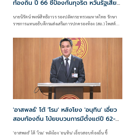
ท้องถิ่น ปี 66 ชี้ป้องกันทุจริต หวั่นรัฐเสีย
หาย
นายนิรัตน์ พงษ์สิทธิถาวร รองปลัดกระทรวงมหาดไทย รักษา
ราชการแทนอธิบดีกรมส่งเสริมการปกครองท้อง (สถ.) โพสต์
หนังสือคำชี้แจง สถ. เรื่องชี้แจงข้อเท็จจริงกรณีการดำเนินการ
การจัดสอบแข่งขันเพื่อบรรจุบุคคลเป็นข้าราชการหรือพนักงาน
ส่วนท้องถิ่นประจำปี 2566​ ว่า
'อาสพลธ์' โต้ 'โรม' หลังโยง 'อนุทิน' เอี่ยว
สอบท้องถิ่น โบ้ยขบวนการมีตั้งแต่ปี 62-
64
'อาสพลธ์' โต้ 'โรม' หลังโยง 'อนุทิน' เอี่ยวสอบท้องถิ่น ชี้