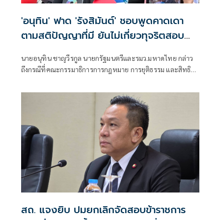
'อนุทิน' ฟาด 'รังสิมันต์' ชอบพูดคาดเดา
ตามสติปัญญาที่มี ยันไม่เกี่ยวทุจริตสอบ
ท้องถิ่น
นายอนุทิน ชาญวีรกูล นายกรัฐมนตรีและรมว.มหาดไทย กล่าว
ถึงกรณีที่คณะกรรมาธิการการกฎหมาย การยุติธรรม และสิทธิ
มนุษยชน สภาผู้แทนราษฎร ที่มี นายรังสิมันต์ โรม เป็นประธาน
กรรมาธิการ มีการอ้างชื่อนายกรัฐมนตรี เข้าไปเกี่ยวข้องกับการ
ทุจริตสอบท้องถิ่น
สถ. แจงยิบ ปมยกเลิกจัดสอบข้าราชการ