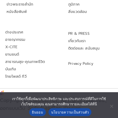
ข่าวพระราชสำนัก
ภูมิภาค
หนังสือพิมพ์
สิ่งแวดล้อม
ต่างประเทศ
PR & PRESS
อาชญากรรม
เกี่ยวกับเรา
X-CITE
ติดต่อและ สนับสนุน
ยานยนต์
สาธารณสุข-คุณภาพชีวิต
Privacy Policy
บันเทิง
ไทยโพสต์ ทีวี
Copyright© thaipost.net, All rights reserved.,
เราใช้คุกกี้เพื่อพัฒนาประสิทธิภาพ และประสบการณ์ที่ดีในการใช้
เว็บไซต์ของคุณ คุณสามารถศึกษารายละเอียดได้ที่นี่
ออกแบบเว็บ จัดทำเว็บไซต์โดย iDesign
ยินยอม
นโยบายความเป็นส่วนตัว