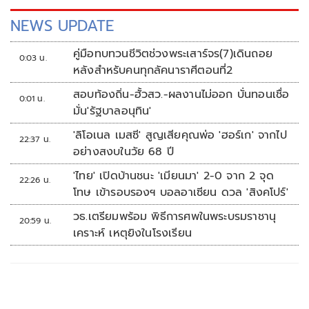
NEWS UPDATE
คู่มือทบทวนชีวิตช่วงพระเสาร์จร(7)เดินถอย
0:03 น.
หลังสำหรับคนทุกลัคนาราศีตอนที่2
สอบท้องถิ่น-ฮั้วสว.-ผลงานไม่ออก บั่นทอนเชื่อ
0:01 น.
มั่น'รัฐบาลอนุทิน'
'ลิโอเนล เมสซี' สูญเสียคุณพ่อ 'ฮอร์เก' จากไป
22:37 น.
อย่างสงบในวัย 68 ปี
'ไทย' เปิดบ้านชนะ 'เมียนมา' 2-0 จาก 2 จุด
22:26 น.
โทษ เข้ารอบรองฯ บอลอาเซียน ดวล 'สิงคโปร์'
วธ.เตรียมพร้อม พิธีการศพในพระบรมราชานุ
20:59 น.
เคราะห์ เหตุยิงในโรงเรียน