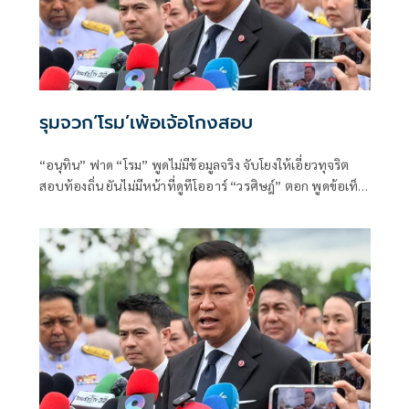
รุมจวก‘โรม’เพ้อเจ้อโกงสอบ
“อนุทิน” ฟาด “โรม” พูดไม่มีข้อมูลจริง จับโยงให้เอี่ยวทุจริต
สอบท้องถิ่น ยันไม่มีหน้าที่ดูทีโออาร์ “วรศิษฎ์” ตอก พูดข้อเท็จ
จริงไม่ครบ