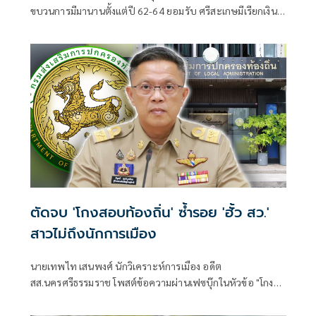
ขบวนการมีมานานตั้งแต่ปี 62-64 ยอมรับ ศรีสะเกษมีเรียกเงิน
แลกตำแหน่ง 5-8 แสน จี้ 'สถ.' ส่ง 5 หน่วยงานสอบ 5,925 ราย
สาวให้ถึงผู้ได้รับผลประโยชน์แท้จริง เผย 'ภท.' เตรียมดันแก้
กฎหมายปิดช่องโหว่เอาผิดสอบทุจริตทุกหน่วยงาน
ตัดจบ 'โกงสอบท้องถิ่น' ซ้ำรอย 'ฮั้ว สว.'
สาวไม่ถึงนักการเมือง
นายเทพไท เสนพงศ์ นักวิเคราะห์การเมือง อดีต
สส.นครศรีธรรมราช โพสต์ข้อความผ่านเฟซบุ๊กในหัวข้อ "โกง
สว.-โกงสอบท้องถิ่น ตัดจบ ไม่ถึงนักการเมือง โดยระบุว่า