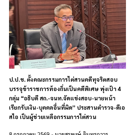
ป.ป.ช. ตั้งคณะกรรมการไต่สวนคดีทุจริตสอบ
บรรจุข้าราชการท้องถิ่นเป็นคดีพิเศษ พุ่งเป้า 4
กลุ่ม “อธิบดี สถ.-จนท.จัดแข่งสอบ-นายหน้า
เรียกรับเงิน-บุคคลอื่นที่ผิด” ประสานตำรวจ-ดีเอ
สไอ เป็นผู้ช่วยเหลือกรรมการไต่สวน
8 กรกฎาคม 2569 - นายสุรพงษ์ อินทรถาวร