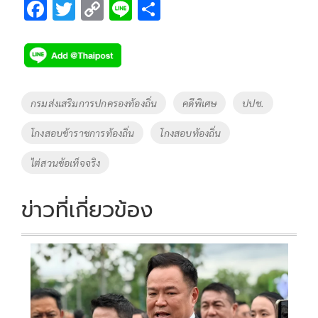
F
T
C
Li
S
ac
wi
o
n
h
e
tt
p
e
ar
b
er
y
e
o
Li
Tags
กรมส่งเสริมการปกครองท้องถิ่น
คดีพิเศษ
ปปช.
o
n
โกงสอบข้าราชการท้องถิ่น
โกงสอบท้องถิ่น
k
k
ไต่สวนข้อเท็จจริง
ข่าวที่เกี่ยวข้อง