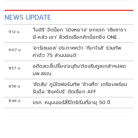
NEWS UPDATE
'โนอิริ' จัดน็อก 'เมิงหยาง' ยกแรก 'เซียซารา
9:12 น.
นี-หลัว เชา' ลิ่วตัดเชือกคิกบ็อกซิ่ง ONE
Samurai 2
'อาร์เซนอล' ประกาศคว้า 'กีมาไรส์' ร่วมทัพ
9:07 น.
ค่าตัว 75 ล้านปอนด์
อดีตสว.ชี้เปรี้ยง'อนุทิน'ต้องรีบทูลเกล้าฯปลด
8:57 น.
นพ.สรณ
'ฮัดสัน' ภูมิใจฟอร์มทัพ 'ช้างศึก' เตรียมพร้อม
8:56 น.
รับมือ 'สิงคโปร์' ตัดเชือก AFF
8:46 น.
ขรก. หนุนเออร์ลี่รีไทร์เริ่มที่อายุ 50 ปี