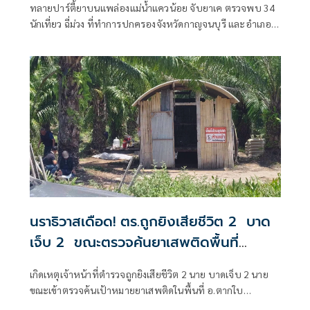
ทลายปาร์ตี้ยาบนแพล่องแม่น้ำแควน้อย จับยาเค ตรวจพบ 34
นักเที่ยว ฉี่ม่วง ที่ทำการปกครองจังหวัดกาญจนบุรี และอําเภอ
เมืองกาญจนบุรี เปิดยุทธการ 90 วัน พิทักษ์สันติราษฎร์ พิฆาต
ยาเสพติด
นราธิวาสเดือด! ตร.ถูกยิงเสียชีวิต 2 บาด
เจ็บ 2 ขณะตรวจค้นยาเสพติดพื้นที่
อ.ตากใบ
เกิดเหตุเจ้าหน้าที่ตำรวจถูกยิงเสียชีวิต 2 นาย บาดเจ็บ 2 นาย
ขณะเข้าตรวจค้นเป้าหมายยาเสพติดในพื้นที่ อ.ตากใบ
จ.นราธิวาส