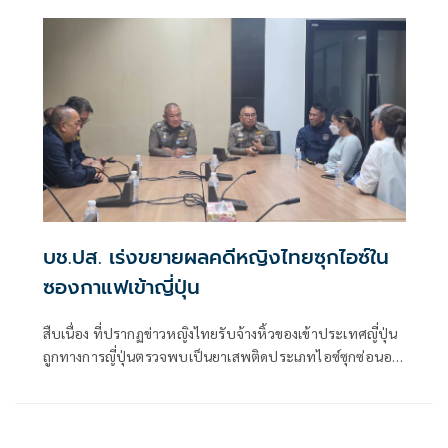
บช.ปส. เร่งขยายผลคดีหญิงไทยซุกไอซ์ใน
ซองกาแฟเข้าญี่ปุ่น
สืบเนื่อง ที่ปรากฏข่าวหญิงไทยรับจ้างหิ้วของเข้าประเทศญี่ปุ่น
ถูกทางการญี่ปุ่นตรวจพบเป็นยาเสพติดประเภทไอซ์ซุกซ่อนอยู่
ในซองกาแฟสำเร็จรูป พล.ต.อ.กิตติ์รัฐ พันธุ์เพ็ชร์ ผบ.ตร.,
พล.ต.อ.สำราญ นวลมา รอง ผบ.ตร. ในฐานะ ผอ.ศอ.ปส.ตร.,
พล.ต.อ.สมประสงค์ เย็นท้วม ที่ปรึกษาพิเศษ ต