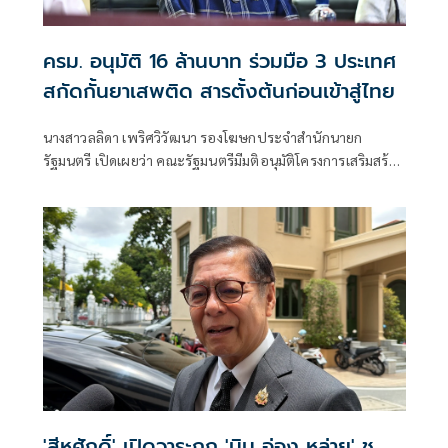
ครม. อนุมัติ 16 ล้านบาท ร่วมมือ 3 ประเทศ
สกัดกั้นยาเสพติด สารตั้งต้นก่อนเข้าสู่ไทย
นางสาวลลิดา เพริศวิวัฒนา รองโฆษกประจำสำนักนายก
รัฐมนตรี เปิดเผยว่า คณะรัฐมนตรีมีมติอนุมัติโครงการเสริมสร้าง
และยกระดับความร่วมมือกับประเทศเพื่อนบ้านในการสกัดกั้น
ยาเสพติดและทำลายเครือข่ายการค้ายาเสพติดระหว่าง
ประเทศ ประจำปีงบประมาณ พ.ศ. 2569 วงเงินรวม 16 ล้าน
บาท ตามที่กระทรวงยุติธรรม โดยสำนักงานคณะกรรมการ
ป้องกันและปราบปรามยาเสพติด หรือสำนักงาน ป.ป.ส.
'สีหศักดิ์' เปิดวาระถก 'มิน อ่อง หล่าย' ชู