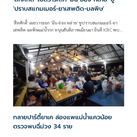
'ปราบสแกมเมอร์-ยาเสพติด-มลพิษ'
'สีหศักดิ์' เผยวาระถก 'มิน อ่อง หล่าย' ชูปราบสแกมเมอร์-ยา
เสพติด-มลพิษแม่น้ำกก หนุนสันติภาพเมียนมา ยินดี ICRC พบ
'ซูจี' มองเป็นสัญญาณดีต่อบรรยากาศการเมือง
ทลายปาร์ตี้ยาเค ล่องแพแม่น้ำแควน้อย
ตรวจพบฉี่ม่วง 34 ราย