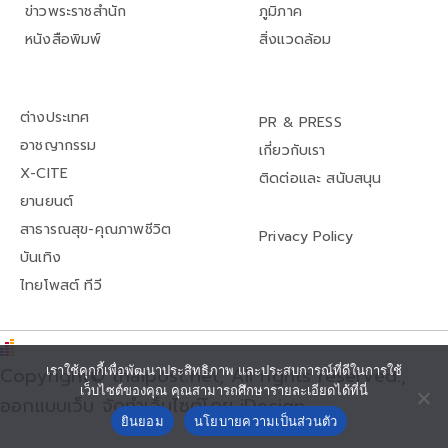
ข่าวพระราชสำนัก
ภูมิภาค
หนังสือพิมพ์
สิ่งแวดล้อม
ต่างประเทศ
PR & PRESS
อาชญากรรม
เกี่ยวกับเรา
X-CITE
ติดต่อและ สนับสนุน
ยานยนต์
สาธารณสุข-คุณภาพชีวิต
Privacy Policy
บันเทิง
ไทยโพสต์ ทีวี
Copyright© thaipost.net, All rights reserved.,
เราใช้คุกกี้เพื่อพัฒนาประสิทธิภาพ และประสบการณ์ที่ดีในการใช้
เว็บไซต์ของคุณ คุณสามารถศึกษารายละเอียดได้ที่นี่
ออกแบบเว็บ จัดทำเว็บไซต์โดย iDesign
ยินยอม
นโยบายความเป็นส่วนตัว