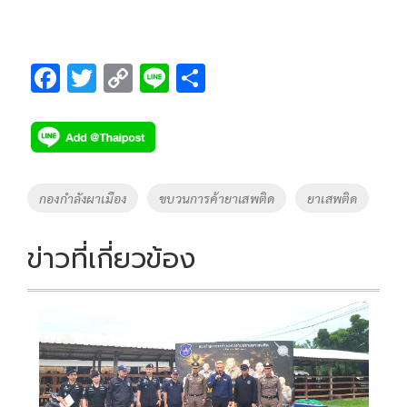
F
T
C
Li
S
ac
wi
o
n
h
e
tt
p
e
ar
b
er
y
e
o
Li
Tags
กองกำลังผาเมือง
ขบวนการค้ายาเสพติด
ยาเสพติด
o
n
k
k
ข่าวที่เกี่ยวข้อง