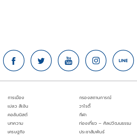
การเมือง
กรองสถานการณ์
เปลว สีเงิน
วาไรตี้
คอลัมนิสต์
กีฬา
บทความ
ท่องเที่ยว – ศิลปวัฒนธรรม
เศรษฐกิจ
ประชาสัมพันธ์