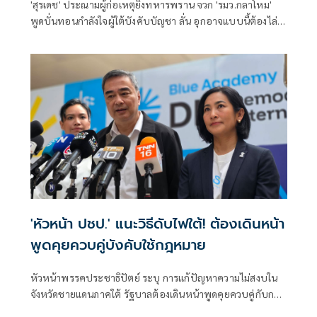
'สุรเดช' ประณามผู้ก่อเหตุยิงทหารพราน จวก 'รมว.กลาโหม'
พูดบั่นทอนกำลังใจผู้ใต้บังคับบัญชา ลั่น อุกอาจแบบนี้ต้องไล่
ล่า ตาต่อตา ฟันต่อฟัน ไม่อย่างนั้นย่ามใจ ติง พูดคุยสันติสุข ถูก
ฝาถู
'หัวหน้า ปชป.' แนะวิธีดับไฟใต้! ต้องเดินหน้า
พูดคุยควบคู่บังคับใช้กฎหมาย
หัวหน้าพรรคประชาธิปัตย์ ระบุ การแก้ปัญหาความไม่สงบใน
จังหวัดชายแดนภาคใต้ รัฐบาลต้องเดินหน้าพูดคุยควบคู่กับการ
บังคับใช้กฎหมาย