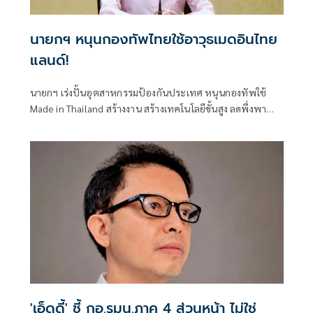
นายกฯ หนุนกองทัพไทยใช้อาวุธเมดอินไทย
แลนด์!
นายกฯ เร่งปั้นอุตสาหกรรมป้องกันประเทศ หนุนกองทัพใช้
Made in Thailand สร้างงาน สร้างเทคโนโลยีขั้นสูง ลดพึ่งพา
การนำเข้า
'เอ็ดดี้' ชี้ กอ.รมน.ภาค 4 ส่วนหน้า ไม่ใช่