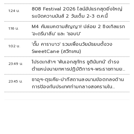
808 Festival 2026 ไลน์อัปแรกสุดยิ่งใหญ่
1:24 น.
ระเบิดความมันส์ 2 วันเต็ม 2-3 ต.ค.นี้
M4 คัมแบคตามสัญญา! ปล่อย 2 ซิงเกิลแรก
1:16 น.
'อะดรีนาลีน' และ 'ชอบU'
'ดั๊ม คาราบาว' รวมเพื่อนวัยมัธยมตั้งวง
1:02 น.
SweetCane (สวีทเคน)
โปรดเกล้าฯ 'พันเอกสุภัทร ชูตินันทน์' ดำรง
23:49 น.
ตำแหน่งนายทหารปฏิบัติการฯ-พระราชทานยศ
'พลตรี'
ซาอุฯ-ตุรเคีย-ปากีสถานลงนามข้อตกลงด้าน
23:45 น.
การป้องกันประเทศท่ามกลางสงครามใน
ภูมิภาค