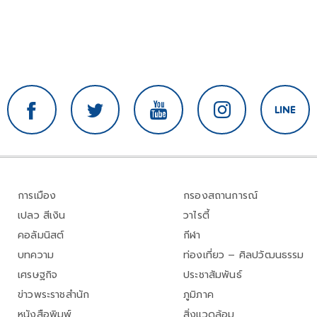
การเมือง
กรองสถานการณ์
เปลว สีเงิน
วาไรตี้
คอลัมนิสต์
กีฬา
บทความ
ท่องเที่ยว – ศิลปวัฒนธรรม
เศรษฐกิจ
ประชาสัมพันธ์
ข่าวพระราชสำนัก
ภูมิภาค
หนังสือพิมพ์
สิ่งแวดล้อม