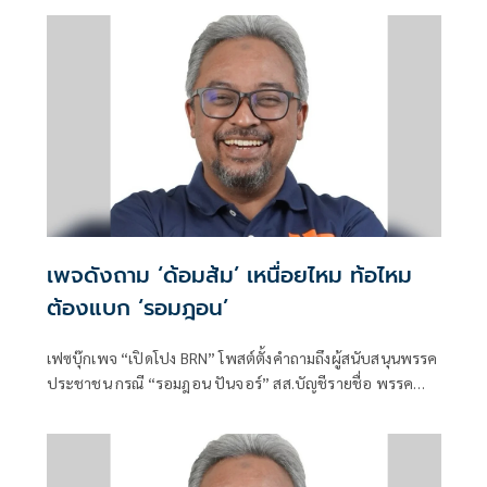
เพจดังถาม ‘ด้อมส้ม’ เหนื่อยไหม ท้อไหม
ต้องแบก ‘รอมฎอน’
เฟซบุ๊กเพจ “เปิดโปง BRN” โพสต์ตั้งคำถามถึงผู้สนับสนุนพรรค
ประชาชน กรณี “รอมฎอน ปันจอร์” สส.บัญชีรายชื่อ พรรค
ประชาชน