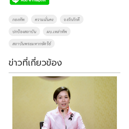
b
er
y
e
o
Li
Tags
กองทัพ
ความมั่นคง
จงรักภักดี
o
n
ปกป้องสถาบัน
ผบ.เหล่าทัพ
k
k
สถาบันพระมหากษัตริย์
ข่าวที่เกี่ยวข้อง