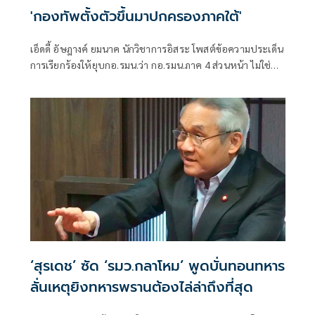
'กองทัพตั้งตัวขึ้นมาปกครองภาคใต้'
เอ็ดดี้ อัษฎางค์ ยมนาค นักวิชาการอิสระ โพสต์ข้อความประเด็น
การเรียกร้องให้ยุบกอ.รมน.ว่า กอ.รมน.ภาค 4 ส่วนหน้า ไม่ใช่
“กองทัพตั้งตัวขึ้นมาปกครองภาคใต้”
‘สุรเดช’ ซัด ‘รมว.กลาโหม’ พูดบั่นทอนทหาร
ลั่นเหตุยิงทหารพรานต้องไล่ล่าถึงที่สุด