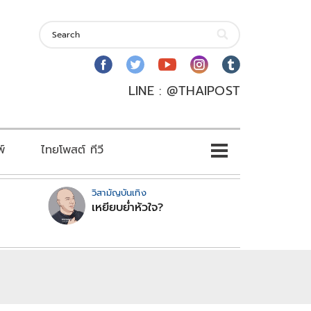
LINE : @THAIPOST
พ์
ไทยโพสต์ ทีวี
วิสามัญบันเทิง
เหยียบย่ำหัวใจ?