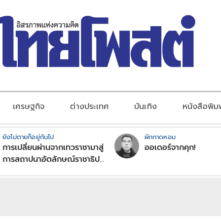
เศรษฐกิจ
ต่างประเทศ
บันเทิง
หนังสือพิม
ยังไม่ตายก็อยู่กันไป
ผักกาดหอม
การเปลี่ยนผ่านจากเทวราชามาสู่
ออเดอร์จากคุก!
การสถาปนาอัตลักษณ์ราชาธิป
ไตยแบบพุทธศาสนาในพระไตร
ปิฏก : สามัญผลสูตรในฐานะ
ทฤษฎีขีดจำกัดของอำนาจรัฐ
เหนือแรงงานและทรัพย์สิน