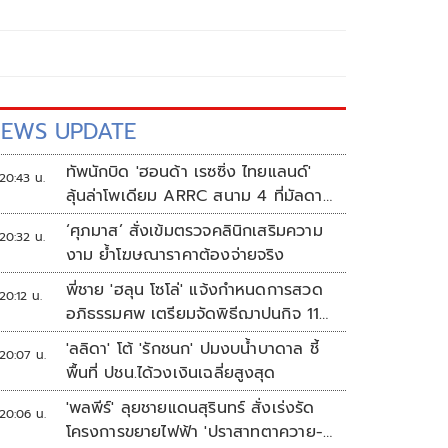
EWS UPDATE
ทัพนักบิด 'ฮอนด้า เรซซิ่ง ไทยแลนด์'
20:43 น.
ลุ้นล่าโพเดียม ARRC สนาม 4 ที่มัลดาลิ
กา
‘ศุภมาส’ สั่งเข้มตรวจคลินิกเสริมความ
20:32 น.
งาม ย้ำโฆษณาราคาต้องจ่ายจริง
พี่ชาย 'ฮลุน โซโล่' แจ้งกำหนดการสวด
20:12 น.
อภิธรรมศพ เตรียมจัดพิธีฌาปนกิจ 11
ส.ค.
'ลลิดา' โต้ 'รักชนก' ปมงบน้ำบาดาล ชี้
20:07 น.
พื้นที่ ปชน.ได้วงเงินเฉลี่ยสูงสุด
'พลพีร์' ลุยชายแดนสุรินทร์ สั่งเร่งรัด
20:06 น.
โครงการขยายไฟฟ้า 'ปราสาทตาควาย-