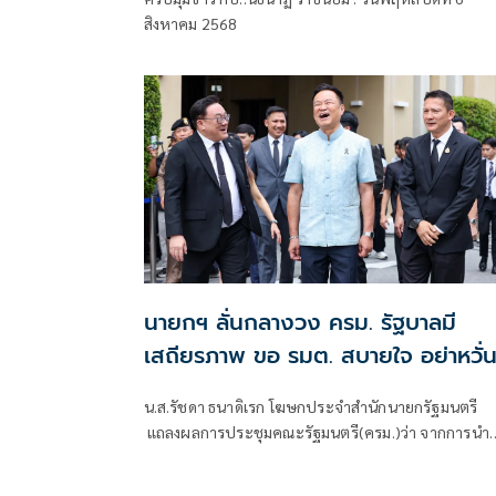
สิงหาคม 2568
นายกฯ ลั่นกลางวง ครม. รัฐบาลมี
เสถียรภาพ ขอ รมต. สบายใจ อย่าหวั่
ไหวคำถามยุยง
น.ส.รัชดา ธนาดิเรก โฆษกประจำสำนักนายกรัฐมนตรี
แถลงผลการประชุมคณะรัฐมนตรี(ครม.)ว่า จากการนำ
เสนอข่าว เรื่องเสถียรภาพของรัฐบาล ซึ่งสื่อมวลชนรับ
ทราบคำตอบจากพรรคร่วมรัฐบาลและนายกฯไปแล้วว่