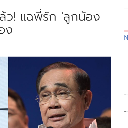
้ว! แฉพี่รัก 'ลูกน้อง
้อง
N