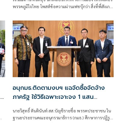
พรรคภูมิใจไทย โพสต์ข้อความผ่านเฟซบุ๊กว่า สิ่งที่พี่สังเกต
เห็นในกระแสข่าวรัฐบาลส้มโอแดงคือ ไม่มีฟ้าอยู่ในนั้นเลย
มาถึงจุดที่เป็นพรรคที่ทุกฝั่งลืมได้ไงเนี้ย
อนุกมธ.ติดตามงบฯ แฉจัดซื้อจัดจ้าง
น
ภาครัฐ ใช้วิธีเฉพาะเจาะจง 1 แสน
โครงการทั่วประเทศ เอื้อทุจริตงบกว่า 5
นายวิสุทธิ์ ตันตินันท์ สส.บัญชีรายชื่อ พรรคประชาชน ใน
หมื่นล้านบาท
ฐานะประธานคณะอนุกรรมาธิการ (กมธ.) ศึกษาการปฏิรูป
การจัดซื้อจัดจ้างภาครัฐ ภายใต้คณะกรรมาธิการศึกษาการ
า
จัดทำและติดตามการบริหารงบประมาณ สภาผู้แทน