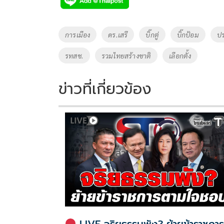
e
tt
p
e
ar
b
er
y
e
o
Li
Tags
การเมือง
ดร.เสรี
บิ๊กตู่
บิ๊กป้อม
ปร
o
n
รทสช.
รวมไทยสร้างชาติ
เลือกตั้ง
k
k
ข่าวที่เกี่ยวข้อง