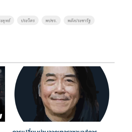
ะยุทธ์
ประวิตร
พปชร.
พลังประชารัฐ