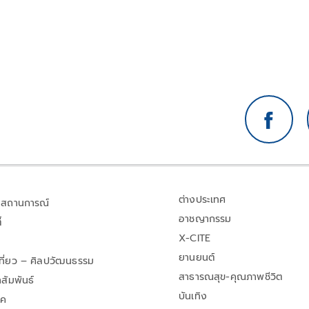
ราษฎร แถลงความคืบหน้า "การศึกษาการปฏิรูปการจัดซื้อ
จัดจ้างภาครัฐ" ว่า คณะอนุกรรมาธิการชุดนี้ประกอบด้วย
ตัวแทน สส.
ต่างประเทศ
สถานการณ์
อาชญากรรม
้
X-CITE
ยานยนต์
เที่ยว – ศิลปวัฒนธรรม
สาธารณสุข-คุณภาพชีวิต
สัมพันธ์
บันเทิง
าค