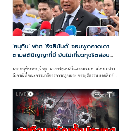
'อนุทิน' ฟาด 'รังสิมันต์' ชอบพูดคาดเดา
ตามสติปัญญาที่มี ยันไม่เกี่ยวทุจริตสอบ
ท้องถิ่น
นายอนุทิน ชาญวีรกูล นายกรัฐมนตรีและรมว.มหาดไทย กล่าว
ถึงกรณีที่คณะกรรมาธิการการกฎหมาย การยุติธรรม และสิทธิ
มนุษยชน สภาผู้แทนราษฎร ที่มี นายรังสิมันต์ โรม เป็นประธาน
กรรมาธิการ มีการอ้างชื่อนายกรัฐมนตรี เข้าไปเกี่ยวข้องกับการ
ทุจริตสอบท้องถิ่น