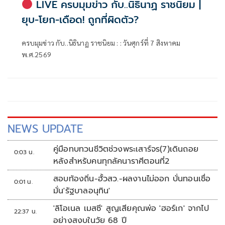
LIVE ครบมุมข่าว กับ..นิธินาฏ ราชนิยม |
ยุบ-โยก-เดือด! ถูกที่ผิดตัว?
ครบมุมข่าว กับ..นิธินาฏ ราชนิยม : : วันศุกร์ที่ 7 สิงหาคม
พ.ศ.2569
NEWS UPDATE
คู่มือทบทวนชีวิตช่วงพระเสาร์จร(7)เดินถอย
0:03 น.
หลังสำหรับคนทุกลัคนาราศีตอนที่2
สอบท้องถิ่น-ฮั้วสว.-ผลงานไม่ออก บั่นทอนเชื่อ
0:01 น.
มั่น'รัฐบาลอนุทิน'
'ลิโอเนล เมสซี' สูญเสียคุณพ่อ 'ฮอร์เก' จากไป
22:37 น.
อย่างสงบในวัย 68 ปี