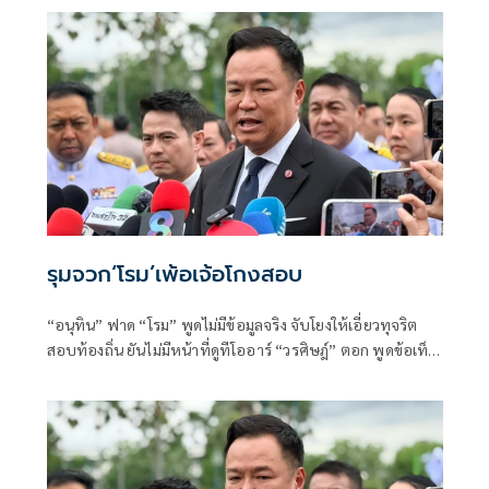
รุมจวก‘โรม’เพ้อเจ้อโกงสอบ
“อนุทิน” ฟาด “โรม” พูดไม่มีข้อมูลจริง จับโยงให้เอี่ยวทุจริต
สอบท้องถิ่น ยันไม่มีหน้าที่ดูทีโออาร์ “วรศิษฎ์” ตอก พูดข้อเท็จ
จริงไม่ครบ