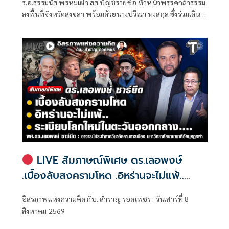
ร.อ.ธรรมนัส พรหมเผ่า สส.บัญชีรายชื่อ หัวหน้าพรรคกล้าธรรม
ลงพื้นที่จังหวัดสงขลา พร้อมด้วยนางปวีณา หงสกุล ซึ่งร่วมเดิน
ทางมาด้วย เพื่อพบปะนายเดชอิศม์ ขาวทอง และสมาชิกพรรค
ณ ที่ทำการนายเดชอิศม์ โดยมีการประชุมหารือแนวทางการ
ทำงานและขับเคลื่อนนโยบายในพื้นที่ ก่อนเดินทางต่อไปยัง
จังหวัดพัทลุง
LIVE สัมภาษณ์พิเศษ ดร.เลอพงษ์
.เบื้องลับสงครามโหด .อิหร่านจะไม่แพ้..
.ระเบียบโลกใหม่ในตะวันออกกลาง…. |
อิสรภาพแห่งความคิด กับ..สำราญ รอดเพชร : วันเสาร์ที่ 8
อิสรภาพแห่งความคิด กับ..สำราญ รอด
สิงหาคม 2569
เพชร