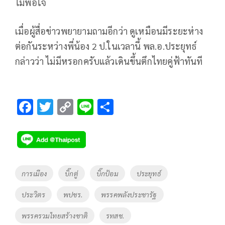
ไม่พอใจ
เมื่อผู้สื่อข่าวพยายามถามอีกว่า ดูเหมือนมีระยะห่าง
ต่อกันระหว่างพี่น้อง 2 ป.ในเวลานี้ พล.อ.ประยุทธ์
กล่าวว่า ไม่มีหรอกครับแล้วเดินขึ้นตึกไทยคู่ฟ้าทันที
F
T
C
Li
S
ac
wi
o
n
h
e
tt
p
e
ar
b
er
y
e
o
Li
Tags
การเมือง
บิ๊กตู่
บิ๊กป้อม
ประยุทธ์
o
n
ประวิตร
พปชร.
พรรคพลังประชารัฐ
k
k
พรรครวมไทยสร้างชาติ
รทสช.