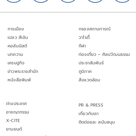
การเมือง
กรองสถานการณ์
เปลว สีเงิน
วาไรตี้
คอลัมนิสต์
กีฬา
บทความ
ท่องเที่ยว – ศิลปวัฒนธรรม
เศรษฐกิจ
ประชาสัมพันธ์
ข่าวพระราชสำนัก
ภูมิภาค
หนังสือพิมพ์
สิ่งแวดล้อม
ต่างประเทศ
PR & PRESS
อาชญากรรม
เกี่ยวกับเรา
X-CITE
ติดต่อและ สนับสนุน
ยานยนต์