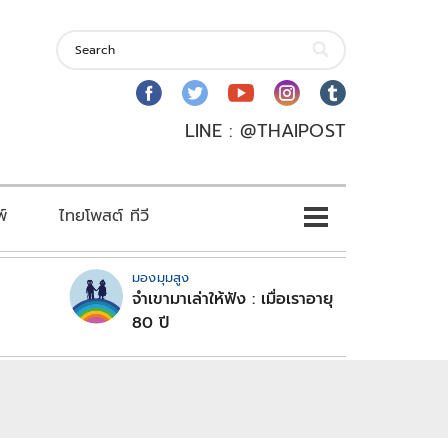
LINE : @THAIPOST
พ์
ไทยโพสต์ ทีวี
มองมุมสูง
จำเขามาเล่าให้ฟัง : เมื่อเราอายุ
80 ปี