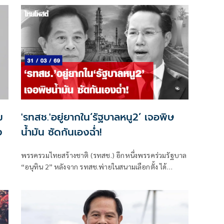
ม
'รทสช.'อยู่ยากใน‘รัฐบาลหนู2’ เจอพิษ
ง
น้ำมัน ซัดกันเองฉ่ำ!
พรรครวมไทยสร้างชาติ (รทสช.) อีกหนึ่งพรรคร่วมรัฐบาล
“อนุทิน 2” หลังจาก รทสช.พ่ายในสนามเลือกตั้ง ได้
สส.เพียง 2 คน โดย นายพีระพันธุ์ สาลีรัฐวิภาค หัวหน้า
พรรค ได้สละที่นั่ง สส.บัญชีรายชื่อให้ นายอรรถวิชช์
สุวรรณภักดี ทำหน้าที่แทน ควบคู่กับ นายชัชวาลล์ คงอุดม
สส.บัญชีรายชื่อ ส่วนพีระพันธุ์ขอลุยทำหน้าที่ขับคลื่อ
นพรรคเพียงหมวกเดียว