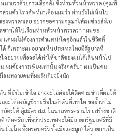
มายว่าด้วยการเลือกตั้ง ซึ่งท่านหัวหน้าพรรค (คุณพี
ขาฯส่วนตัว โทรศัพท์มาเตือนผมว่า ท่านยังไม่เห็นใบ
ื่อของพรรคฯเลย อยากขอความกรุณาให้ผมช่วยส่งใบ
นเลขาฯให้ไปเรียนท่านหัวหน้าพรรคว่า “ผมขอ
แต่ผมไม่ต้องการตำแหน่งใดๆอีกแล้วในชีวิตที่
ม่ได้ ก็เพราะผมอยากเห็นประเทศไทยมีรัฐบาลที่
งใจอย่าง เพื่อจะได้ทำให้ชาติของผมได้เดินหน้าไป
งยืน ผมต้องการเพียงเท่านั้น จริงๆครับ” ผมเป็นคน
มือนหลายคนที่ผมรังเกียจยิ่งนัก
ับ ที่ยังไม่เข้าใจ อาจจะไม่ค่อยได้ติดตามข่าวที่ผมให้
จะได้ลงบัญชีรายชื่อในลำดับที่เท่าใด ขอย้ำว่าไม่
กาบัตรให้ ผู้สมัคร ส.ส. ในนามพรรครวมไทยสร้างชาติ
เถิดครับ เพื่อว่าประเทศจะได้มีนายกรัฐมนตรีที่มี
ิน (ไม่โกงทั้งครอบครัว ทั้งเมียและลูก) ได้นายกฯเป็น