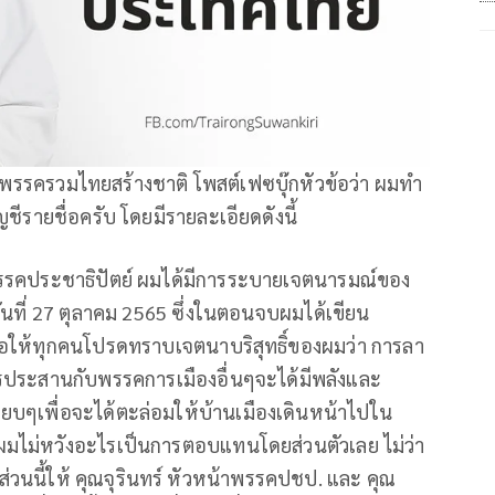
นำพรรครวมไทยสร้างชาติ โพสต์เฟซบุ๊กหัวข้อว่า ผมทำ
ชีรายชื่อครับ โดยมีรายละเอียดดังนี้
รรคประชาธิปัตย์ ผมได้มีการระบายเจตนารมณ์ของ
ันที่ 27 ตุลาคม 2565 ซึ่งในตอนจบผมได้เขียน
“ขอให้ทุกคนโปรดทราบเจตนาบริสุทธิ์ของผมว่า การลา
การประสานกับพรรคการเมืองอื่นๆจะได้มีพลังและ
ยบๆเพื่อจะได้ตะล่อมให้บ้านเมืองเดินหน้าไปใน
ี่ผมไม่หวังอะไรเป็นการตอบแทนโดยส่วนตัวเลย ไม่ว่า
วนนี้ให้ คุณจุรินทร์ หัวหน้าพรรคปชป. และ คุณ