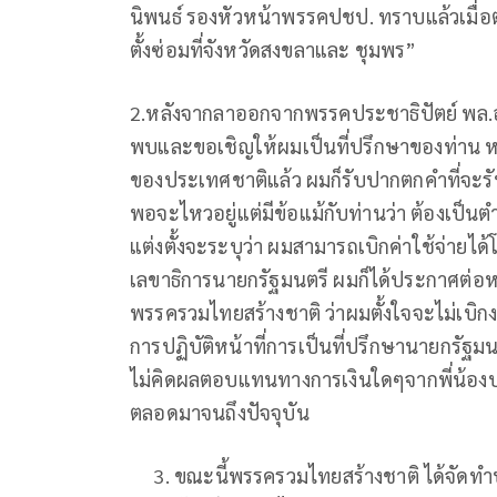
นิพนธ์ รองหัวหน้าพรรคปชป. ทราบแล้วเมื่อตอ
ตั้งซ่อมที่จังหวัดสงขลาและ ชุมพร”
2.หลังจากลาออกจากพรรคประชาธิปัตย์ พล.อ
พบและขอเชิญให้ผมเป็นที่ปรึกษาของท่าน หล
ของประเทศชาติแล้ว ผมก็รับปากตกคำที่จะร
พอจะไหวอยู่แต่มีข้อแม้กับท่านว่า ต้องเป็นตำแ
แต่งตั้งจะระบุว่า ผมสามารถเบิกค่าใช้จ่าย
เลขาธิการนายกรัฐมนตรี ผมก็ได้ประกาศต่อห
พรรครวมไทยสร้างชาติ ว่าผมตั้งใจจะไม่เบิกง
การปฏิบัติหน้าที่การเป็นที่ปรึกษานายกรัฐมนต
ไม่คิดผลตอบแทนทางการเงินใดๆจากพี่น้องป
ตลอดมาจนถึงปัจจุบัน
ขณะนี้พรรครวมไทยสร้างชาติ ได้จัดทำบั