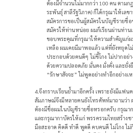
ต้องมีจำนวนไม่มากกว่า 100 คน ตามกฎห
ระพันธุ์ สาลีรัฐวิภาค) ก็ได้กรุณาให้เล
สมัครการขอเป็นผู้สมัครในบัญชีรายช
สมัครให้ท่านหน่อย ผมก็เรียนผ่านท่า
ขอบพระคุณที่กรุณาให้ความสำคัญแก่ผม 
เหลือ ผมเคยมีมาพอแล้ว แต่ที่ยังหยุดไ
ประกอบด้วยคนดีๆ ไม่ขี้โกง ไม่ปากอย่า
ด้วยความปลอดภัย มั่นคง มั่งคั่ง และยั่
“รักษาสัจจะ” ไม่พูดอย่างทำอีกอย่างเห
4.จึงกราบเรียนย้ำมาอีกครั้ง เพราะยังมีแฟนคล
สัมภาษณ์จึงมีหลายคนยังโทรศัพท์มาถามว่า ผม
ต้องมีชื่อผมในบัญชีรายชื่อหรอกครับ กรุณา
และกรุณากาบัตรให้แก่ พรรครวมไทยสร้างชาติ 
มือสะอาด คิดดี ทำดี พูดดี คบคนดี ไม่โกง ไม่ก