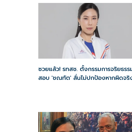
ซวยแล้ว! รทสช. ตั้งกรรมการจริยธรร
สอบ 'ชณทัต' ลั่นไม่ปกป้องหากผิดจริ