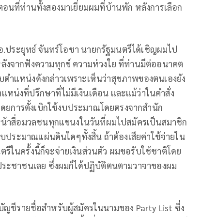
นที่ท่านทั้งสองมาเยี่ยมผมที่บ้านพัก หลังการเลือก
.ประยุทธ์ จันทร์โอชา นายกรัฐมนตรีได้เชิญผมไป
ังจากฟังความทุกข์ ความห่วงใย ที่ท่านมีต่ออนาคต
ับตำแหน่งดังกล่าวเพราะเห็นว่าสุขภาพของตนเองยัง
หน่งที่ปรึกษาที่ไม่มีเงินเดือน และแม้ว่าในคำสั่ง
ได้โดยการตั้งเบิกใช้งบประมาณโดยตรงจากสำนัก
น้าสื่อมวลชนทุกแขนงในวันที่ผมไปสมัครเป็นสมาชิก
บประมาณแผ่นดินใดๆทั้งสิ้น ถ้าต้องเสียค่าใช้จ่ายใน
รีในครั้งนี้ก็จะจ่ายเงินส่วนตัว ผมขอรับใช้ชาติโดย
ระชาชนเลย ซึ่งผมก็ได้ปฏิบัติตนตามวาจาของผม
ญชีรายชื่อสำหรับผู้สมัครในนามของ Party List ซึ่ง