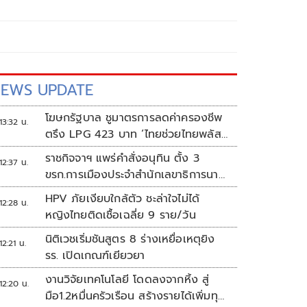
EWS UPDATE
โฆษกรัฐบาล ชูมาตรการลดค่าครองชีพ
13:32 น.
ตรึง LPG 423 บาท ‘ไทยช่วยไทยพลัส’
ดันเงินหมุนแสนล้าน
ราชกิจจาฯ แพร่คำสั่งอนุทิน ตั้ง 3
12:37 น.
ขรก.การเมืองประจำสำนักเลขาธิการนา
ยกฯ
HPV ภัยเงียบใกล้ตัว ชะล่าใจไม่ได้
12:28 น.
หญิงไทยติดเชื้อเฉลี่ย 9 ราย/วัน
นิติเวชเริ่มชันสูตร 8 ร่างเหยื่อเหตุยิง
12:21 น.
รร. เปิดเกณฑ์เยียวยา
งานวิจัยเทคโนโลยี โดดลงจากหิ้ง สู่
12:20 น.
มือ1.2หมื่นครัวเรือน สร้างรายได้เพิ่มทุก