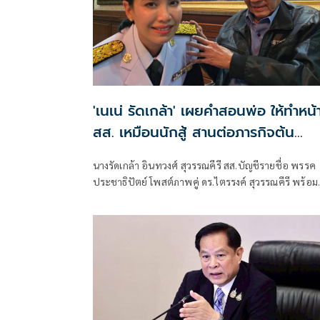
'เนเน่ รัดเกล้า' เผยคำสอนพ่อ ให้ทำหน้าท
สส. เหมือนนักสู้ สานต่อภารกิจต้น
ตระกูลสุวรรณคีรี
นางรัดเกล้า อินทวงศ์ สุวรรณคีรี สส.บัญชีรายชื่อ พรรค
ประชาธิปัตย์ โพสต์ภาพคู่ ดร.ไตรรงค์ สุวรรณคีรี พร้อม
ข้อความว่า “นักการเมืองก็เหมือนนักสู้คนหนึ่ง ที่ต้องเข้
ต่อสู้เพื่อปกป้องผลประโยชน์ของประเทศ”