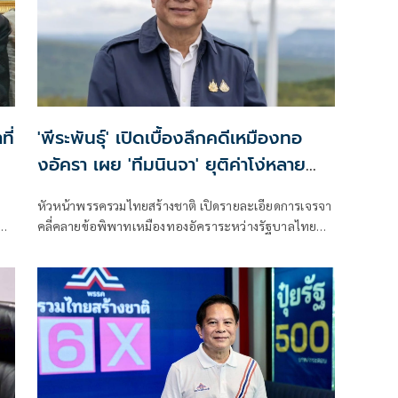
ี่
'พีระพันธุ์' เปิดเบื้องลึกคดีเหมืองทอ
งอัครา เผย 'ทีมนินจา' ยุติค่าโง่หลาย
หมื่นล้าน
หัวหน้าพรรครวมไทยสร้างชาติ เปิดรายละเอียดการเจรจา
คลี่คลายข้อพิพาทเหมืองทองอัคราระหว่างรัฐบาลไทยกับ
าไป
Kingsgate Consolidated Limited ระบุจัดตั้งชุดเฉพาะ
กิจ “ทีมนินจา” หลังขออนุมัติ พล.เอกประยุทธ์ จั