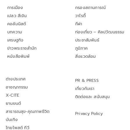
การเมือง
กรองสถานการณ์
เปลว สีเงิน
วาไรตี้
คอลัมนิสต์
กีฬา
บทความ
ท่องเที่ยว – ศิลปวัฒนธรรม
เศรษฐกิจ
ประชาสัมพันธ์
ข่าวพระราชสำนัก
ภูมิภาค
หนังสือพิมพ์
สิ่งแวดล้อม
ต่างประเทศ
PR & PRESS
อาชญากรรม
เกี่ยวกับเรา
X-CITE
ติดต่อและ สนับสนุน
ยานยนต์
สาธารณสุข-คุณภาพชีวิต
Privacy Policy
บันเทิง
ไทยโพสต์ ทีวี