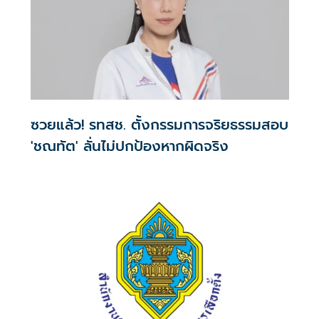
ซวยแล้ว! รทสช. ตั้งกรรมการจริยธรรมสอบ
'ชณทัต' ลั่นไม่ปกป้องหากผิดจริง