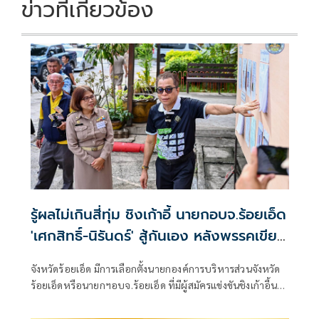
ข่าวที่เกี่ยวข้อง
รู้ผลไม่เกินสี่ทุ่ม ชิงเก้าอี้ นายกอบจ.ร้อยเอ็ด
'เศกสิทธิ์-นิรันดร์' สู้กันเอง หลังพรรคเขียว
หลีกทาง
จังหวัดร้อยเอ็ด มีการเลือกตั้งนายกองค์การบริหารส่วนจังหวัด
ร้อยเอ็ดหรือนายกฯอบจ.ร้อยเอ็ด ที่มีผู้สมัครแข่งขันชิงเก้าอี้นา
ยกฯอบจ.ร้อยเอ็ดรอบนี้สามคน