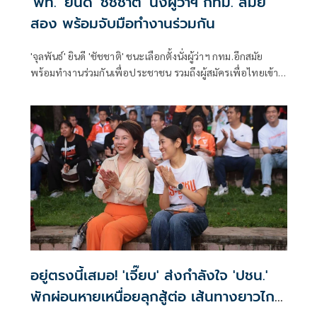
'พท.' ยินดี 'ชัชชาติ' นั่งผู้ว่าฯ กทม. สมัย
สอง พร้อมจับมือทำงานร่วมกัน
'จุลพันธ์' ยินดี 'ชัชชาติ' ชนะเลือกตั้งนั่งผู้ว่าฯ กทม.อีกสมัย
พร้อมทำงานร่วมกันเพื่อประชาชน รวมถึงผู้สมัครเพื่อไทยเข้า
วิน สก. 4 เขต
อยู่ตรงนี้เสมอ! 'เจี๊ยบ' ส่งกำลังใจ 'ปชน.'
พักผ่อนหายเหนื่อยลุกสู้ต่อ เส้นทางยาวไกล