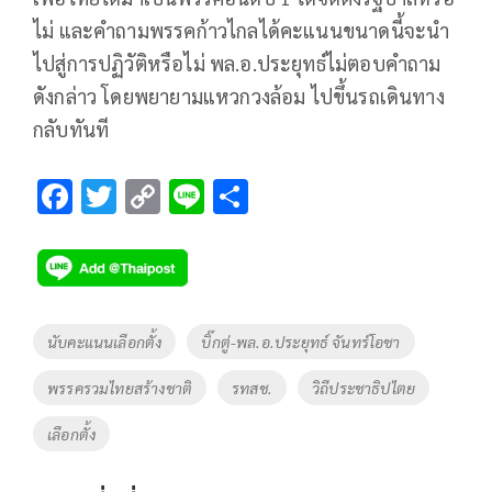
ไม่ และคำถามพรรคก้าวไกลได้คะแนนขนาดนี้จะนำ
ไปสู่การปฏิวัติหรือไม่ พล.อ.ประยุทธ์ไม่ตอบคำถาม
ดังกล่าว โดยพยายามแหวกวงล้อม ไปขึ้นรถเดินทาง
กลับทันที
F
T
C
Li
S
ac
wi
o
n
h
e
tt
p
e
ar
b
er
y
e
o
Li
Tags
นับคะแนนเลือกตั้ง
บิ๊กตู่-พล.อ.ประยุทธ์ จันทร์โอชา
o
n
พรรครวมไทยสร้างชาติ
รทสช.
วิถีประชาธิปไตย
k
k
เลือกตั้ง