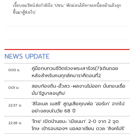
จะไม่หยุดฝัน
เจี๊ยบอมรัตน์ ส่งกำลังใจ 'ปชน.' พักผ่อนให้หายเหนื่อยล้าแล้วลุก
ขึ้นมาสู้ต่อไป
NEWS UPDATE
คู่มือทบทวนชีวิตช่วงพระเสาร์จร(7)เดินถอย
0:03 น.
หลังสำหรับคนทุกลัคนาราศีตอนที่2
สอบท้องถิ่น-ฮั้วสว.-ผลงานไม่ออก บั่นทอนเชื่อ
0:01 น.
มั่น'รัฐบาลอนุทิน'
'ลิโอเนล เมสซี' สูญเสียคุณพ่อ 'ฮอร์เก' จากไป
22:37 น.
อย่างสงบในวัย 68 ปี
'ไทย' เปิดบ้านชนะ 'เมียนมา' 2-0 จาก 2 จุด
22:26 น.
โทษ เข้ารอบรองฯ บอลอาเซียน ดวล 'สิงคโปร์'