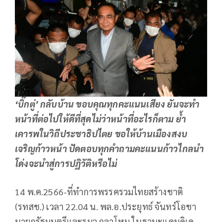
‘บิ๊กตู่’ กลับบ้าน ขอบคุณทุกคะแนนเสียง ยันจะทำ
หน้าที่ต่อไปให้ดีที่สุดไม่ว่าหน้าที่อะไรก็ตาม ย้ำ
เคารพในวิถีประชาธิปไตย ขอให้บ้านเมืองสงบ
เจริญก้าวหน้า ปัดตอบทุกคำถามคะแนนก้าวไกลนำ
โด่งจะนำสู่การปฏิวัติหรือไม่
14 พ.ค.2566-ที่ทำการพรรครวมไทยสร้างชาติ
(รทสช.) เวลา 22.04 น. พล.อ.ประยุทธ์ จันทร์โอชา
นายกรัฐมนตรีและรมว.กลาโหม ในฐานะแคนดิเด