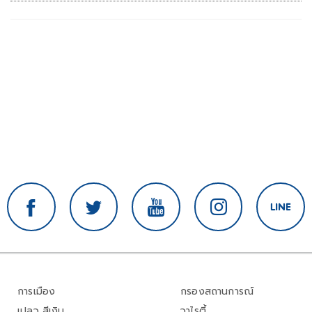
การเมือง
กรองสถานการณ์
เปลว สีเงิน
วาไรตี้