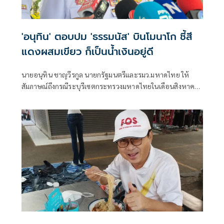
'อนุทิน' ตอบปม 'ธรรมนัส' บินโมนาโก ชี้สี
แดงผสมเขียว ก็เป็นน้ำเงินอยู่ดี
นายอนุทิน ชาญวีรกูล นายกรัฐมนตรีและรมว.มหาดไทย ให้
สัมภาษณ์ถึงกรณีระบุรีเซตกระทรวงมหาดไทยในเดือนสิงหาคม
จะเริ่มต้น ด้วยการโยกย้ายใช่หรือไม่ ว่า