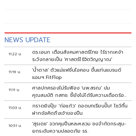
นักการเมืองต้องพร้อมรับการตรวจสอบ เพราะอำนาจเป็นของ
ประชาชน
NEWS UPDATE
ดร.เอนก เตือนสังคมศาสตร์ไทย ไร้รากเหง้า
11:22 น.
ระวังกลายเป็น 'ศาสตร์ไร้จิตวิญญาณ'
'น้ำตาล' ตัวแม่แฟชั่นไอคอน ขึ้นแท่นแบรนด์
11:19 น.
แอมฯ FitFlop
ศาลปกครองไม่รับฟ้อง 'นพ.สรณ' ปม
11:11 น.
คุณสมบัติ กสทช. ชี้ยังไม่ได้รับความเดือดร้อน
เสียหาย
กราดยิงปุ๊บ 'ก่อแก้ว' ถอดบทเรียนปั๊บ! โชว์กึ๋น
11:03 น.
ฝากข้อคิดถึงเจ้าของปืน
'สุรเดช' จวกคุมปืนหละหลวม ชงจำกัดกระสุน-
10:51 น.
ยกระดับความปลอดภัย รร.