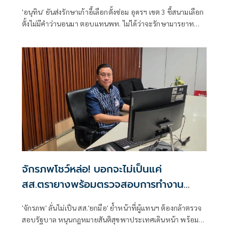
'อนุทิน' ยันส่งรักษาเก้าอี้เลือกตั้งซ่อม อุดรฯ เขต 3 ชี้สนามเลือก
ตั้งไม่มีคำว่านอนมา ตอบแทนพท. ไม่ได้ว่าจะรักษามารยาท
ทางการเมืองหรือไม่
จักรภพโชว์หล่อ! บอกจะไม่เป็นแค่
สส.ตรายางพร้อมตรวจสอบการทำงาน
รัฐบาลด้วย
'จักรภพ' ลั่นไม่เป็น สส.'ยกมือ' ย้ำหน้าที่ผู้แทนฯ ต้องกล้าตรวจ
สอบรัฐบาล หนุนกฎหมายสันติสุขพาประเทศเดินหน้า พร้อมชี้