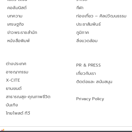
คอลัมนิสต์
กีฬา
บทความ
ท่องเที่ยว – ศิลปวัฒนธรรม
เศรษฐกิจ
ประชาสัมพันธ์
ข่าวพระราชสำนัก
ภูมิภาค
หนังสือพิมพ์
สิ่งแวดล้อม
ต่างประเทศ
PR & PRESS
อาชญากรรม
เกี่ยวกับเรา
X-CITE
ติดต่อและ สนับสนุน
ยานยนต์
สาธารณสุข-คุณภาพชีวิต
Privacy Policy
บันเทิง
ไทยโพสต์ ทีวี