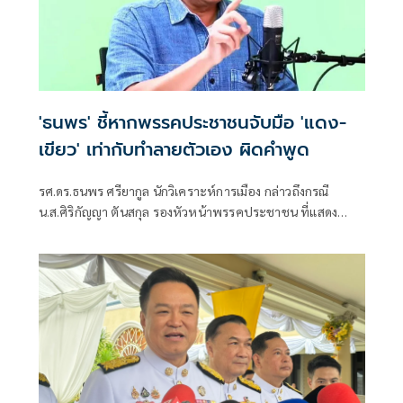
'ธนพร' ชี้หากพรรคประชาชนจับมือ 'แดง-
เขียว' เท่ากับทำลายตัวเอง ผิดคำพูด
รศ.ดร.ธนพร ศรียากูล นักวิเคราะห์การเมือง กล่าวถึงกรณี
น.ส.ศิริกัญญา ตันสกุล รองหัวหน้าพรรคประชาชน ที่แสดง
ความเห็นว่าหากเกิดการจัดตั้งรัฐบาลระหว่างพรรคเพื่อไทยกับ
พรรคภูมิใจไทย ก็จำเป็นต้องพูดคุยกับพรรคประชาชนด้วยว่า