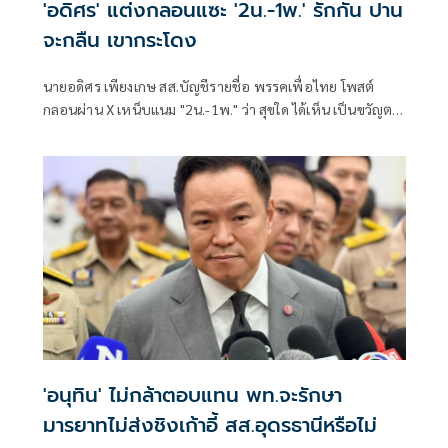
'อดิศร' แต่งกลอนแซะ '2น.-1พ.' รักกัน ปาน
จะกลืน เขากระโดง
นายอดิศร เพียงเกษ สส.บัญชีรายชื่อ พรรคเพื่อไทย โพสต์
กลอนผ่าน X เหน็บแนม "2น.-1พ." ว่า สุขใด ได้เห็น เป็นขวัญตา
ยากจะพรร
'อนุทิน' ไม่กล้าตอบแทน พท.จะรักษา
มารยาทไม่ส่งชิงเก้าอี้ สส.อุดรธานีหรือไม่