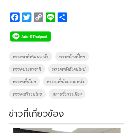
F
T
C
Li
S
ac
wi
o
n
h
e
tt
p
e
ar
b
er
y
e
o
Li
Tags
พรรคชาติพัฒนากล้า
พรรคท้องที่ไทย
o
n
พรรคประชาชาติ
พรรคพลังสังคมใหม่
k
k
พรรคเพื่อไทย
พรรคเพื่อไทยรวมพลัง
พรรคเสรีรวมไทย
สลายขั้วการเมือง
ข่าวที่เกี่ยวข้อง