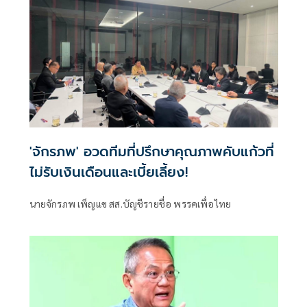
'จักรภพ' อวดทีมที่ปรึกษาคุณภาพคับแก้วที่
ไม่รับเงินเดือนและเบี้ยเลี้ยง!
นายจักรภพ เพ็ญแข สส.บัญชีรายชื่อ พรรคเพื่อไทย