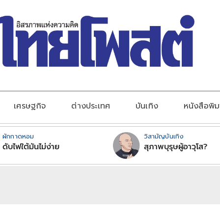
เศรษฐกิจ
ต่างประเทศ
บันเทิง
หนังสือพิม
ผักกาดหอม
วิสามัญบันเทิง
ดับไฟใต้มันไม่ง่าย
สุภาพบุรุษผู้อาวุโส?