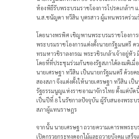
ห้องพิธีรับพระบรมราชโองการโปรดเกล้าฯ แต่ง
น.ส.ชนัญดา ทวีสิน บุตรสาว ผู้แทนพรรคร่วมรัฐ
โดยนางพรพิศ เชิญพานพระบรมราชโองการแต่งตั
พระบรมราชโองการแต่งตั้งนายกรัฐมนตรี ค
ทรมหาวชิราลงกรณ พระวชิรเกล้าเจ้าอยู่หั
โดยที่ที่ประชุมร่วมกันของรัฐสภาได้ลงมติเมื
นายเศรษฐา ทวีสิน เป็นนายกรัฐมนตรี ด้วยคะแน
สองสภา จึงแต่งตั้งให้นายเศรษฐา ทวีสิน เ
รัฐธรรมนูญแห่งราชอาณาจักรไทย ตั้งแต่บัดนี
เป็นปีที่ 8 ในรัชกาลปัจจุบัน ผู้รับสนองพ
สภาผู้แทนราษฎร
จากนั้น นายเศรษฐา ถวายความเคารพพระบรม
เปิดกรวยกระทงดอกไม้และถวายบังคม เสร็จแล