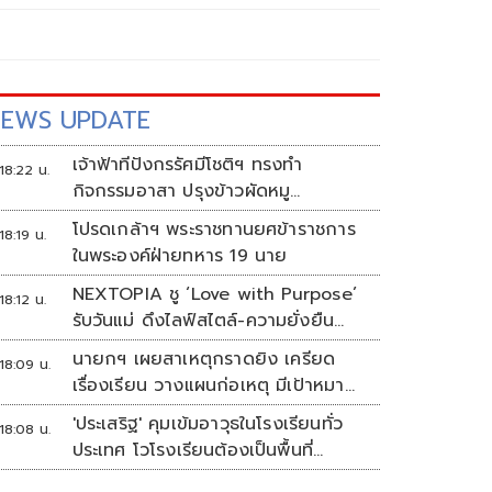
EWS UPDATE
เจ้าฟ้าทีปังกรรัศมีโชติฯ ทรงทำ
18:22 น.
กิจกรรมอาสา ปรุงข้าวผัดหมู
พระราชทานประชาชน
โปรดเกล้าฯ พระราชทานยศข้าราชการ
18:19 น.
ในพระองค์ฝ่ายทหาร 19 นาย
NEXTOPIA ชู ‘Love with Purpose’
18:12 น.
รับวันแม่ ดึงไลฟ์สไตล์-ความยั่งยืน
สร้างประสบการณ์ช้อปปิงมีความหมาย
นายกฯ เผยสาเหตุกราดยิง เครียด
18:09 น.
เรื่องเรียน วางแผนก่อเหตุ มีเป้าหมาย
ชัดเจน
'ประเสริฐ' คุมเข้มอาวุธในโรงเรียนทั่ว
18:08 น.
ประเทศ โวโรงเรียนต้องเป็นพื้นที่
ปลอดภัย