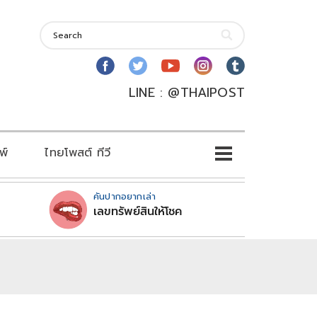
LINE : @THAIPOST
พ์
ไทยโพสต์ ทีวี
คันปากอยากเล่า
เลขทรัพย์สินให้โชค