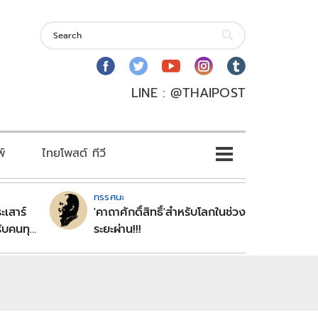
LINE : @THAIPOST
พ์
ไทยโพสต์ ทีวี
ทรรศนะ
ะเสาร์
'คาถาศักดิ์สิทธิ์'สำหรับโลกในช่วง
ับคนทุก
ระยะผ่าน!!!