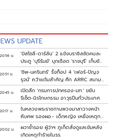
EWS UPDATE
'บิสโซลี-ดาร์ลัน' 2 แข้งบราซิลซัดคนละ
20:56 น.
ประตู 'บุรีรัมย์' บุกเชือด 'ราชบุรี' เก็บชัย
อุ่นเครื่อง 4 นัดรวด
'ชิพ-นครินทร์' รั้งท็อป 4 'เฟอร์-ปัญจ
20:51 น.
รุจน์' คว้าแต้มสำคัญ ศึก ARRC สนาม
4 เรซ 2
เปิดลึก 'กรมการปกครอง-มท.' ขยับ
20:45 น.
รีเซ็ต-นิรโทษกรรม อาวุธปืนทั่วประเทศ
ในหลวงพระราชทานพวงมาลาวางหน้า
20:17 น.
หีบศพ รองผอ.- เด็กหญิง เหยื่อเหตุก
ราดยิง
ผวาซ้ำรอย ผู้ว่าฯ ภูเก็ตสั่งดูแลเข้มหลัง
20:02 น.
เกิดเหตุทำร้ายในรร.