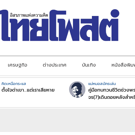
เศรษฐกิจ
ต่างประเทศ
บันเทิง
หนังสือพิม
คิดเหนือกระแส
แม่หมอสมัครเล่น
ตั้งใจด่าเขา...แต่เราเสียหาย
คู่มือทบทวนชีวิตช่วงพร
จร(7)เดินถอยหลังสำหร
ลัคนาราศีตอนที่2