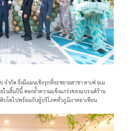
ฮับ จำกัด จึงมีแผนเชิงรุกที่จะขยายสาขา คาเฟ่ อเม
ในสิ้นปีนี้ ตอกย้ำความแข็งแกร่งของแบรนด์ร้าน
บโตไปพร้อมกับผู้บริโภคทั่วภูมิภาคอาเซียน