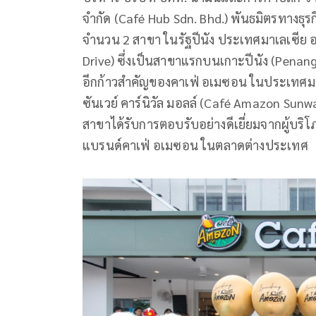
จำกัด (Café Hub Sdn. Bhd.) พันธมิตรทางธุร
จำนวน 2 สาขา ในรัฐปีนัง ประเทศมาเลเซีย อย
Drive) ซึ่งเป็นสาขาแรกบนเกาะปีนัง (Penang 
อีกก้าวสำคัญของคาเฟ่ อเมซอน ในประเทศมาเ
ซันเวย์ คาร์นิวัล มอลล์ (Café Amazon Sunway
สาขาได้รับการตอบรับอย่างดีเยี่ยมจากผู้บร
แบรนด์คาเฟ่ อเมซอน ในตลาดต่างประเทศ