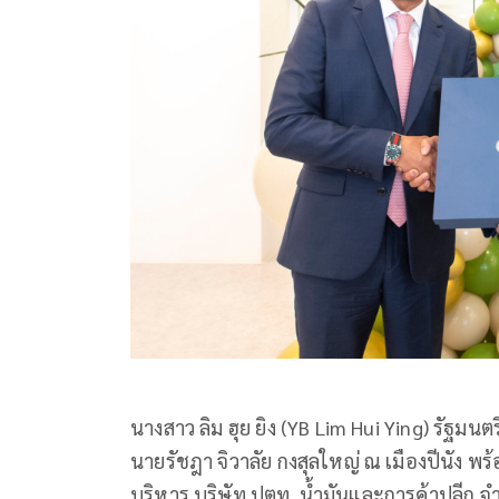
นางสาว ลิม ฮุย ยิง (YB Lim Hui Ying) รัฐม
นายรัชฎา จิวาลัย กงสุลใหญ่ ณ เมืองปีนัง พร
บริหาร บริษัท ปตท. น้ำมันและการค้าปลีก จำก