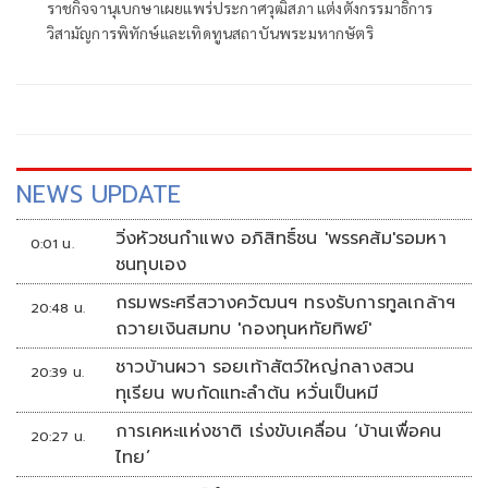
ราชกิจจานุเบกษาเผยแพร่ประกาศวุฒิสภา แต่งตั้งกรรมาธิการ
วิสามัญการพิทักษ์และเทิดทูนสถาบันพระมหากษัตริ
NEWS UPDATE
วิ่งหัวชนกำแพง อภิสิทธิ์ชน 'พรรคส้ม'รอมหา
0:01 น.
ชนทุบเอง
กรมพระศรีสวางควัฒนฯ ทรงรับการทูลเกล้าฯ
20:48 น.
ถวายเงินสมทบ 'กองทุนหทัยทิพย์'
ชาวบ้านผวา รอยเท้าสัตว์ใหญ่กลางสวน
20:39 น.
ทุเรียน พบกัดแทะลำต้น หวั่นเป็นหมี
การเคหะแห่งชาติ เร่งขับเคลื่อน ‘บ้านเพื่อคน
20:27 น.
ไทย’