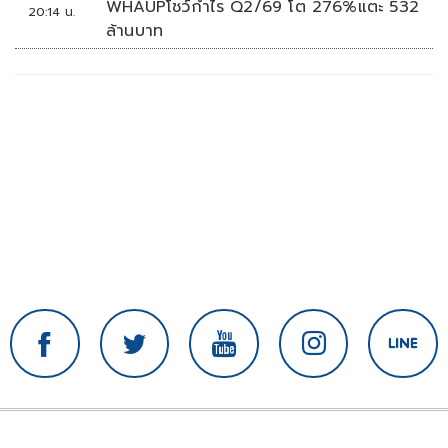
WHAUPโชว์กำไร Q2/69 โต 276%แตะ 532
20:14 น.
ล้านบาท