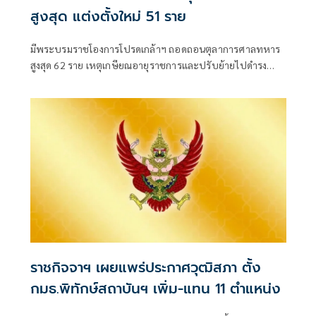
สูงสุด แต่งตั้งใหม่ 51 ราย
มีพระบรมราชโองการโปรดเกล้าฯ ถอดถอนตุลาการศาลทหาร
สูงสุด 62 ราย เหตุเกษียณอายุราชการและปรับย้ายไปดำรง
ตำแหน่งอื่น พร้อมแต่งตั้งนายทหารสัญญาบัตรดำรงตำแหน่ง
แทน 51 ราย
ราชกิจจาฯ เผยแพร่ประกาศวุฒิสภา ตั้ง
กมธ.พิทักษ์สถาบันฯ เพิ่ม-แทน 11 ตำแหน่ง