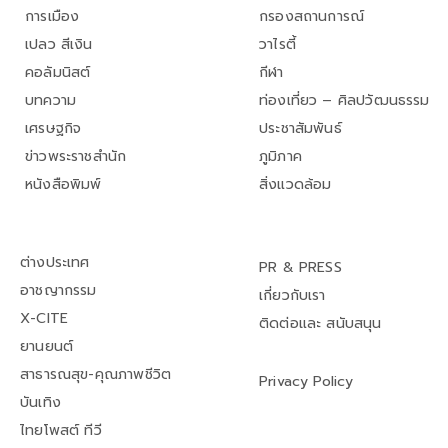
การเมือง
กรองสถานการณ์
เปลว สีเงิน
วาไรตี้
คอลัมนิสต์
กีฬา
บทความ
ท่องเที่ยว – ศิลปวัฒนธรรม
เศรษฐกิจ
ประชาสัมพันธ์
ข่าวพระราชสำนัก
ภูมิภาค
หนังสือพิมพ์
สิ่งแวดล้อม
ต่างประเทศ
PR & PRESS
อาชญากรรม
เกี่ยวกับเรา
X-CITE
ติดต่อและ สนับสนุน
ยานยนต์
สาธารณสุข-คุณภาพชีวิต
Privacy Policy
บันเทิง
ไทยโพสต์ ทีวี