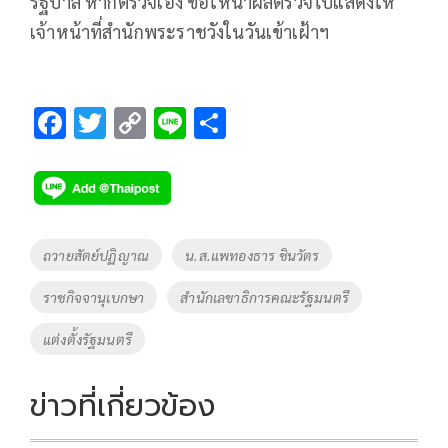
รัฐบาล หากตรวจเอง ขอให้นำผลตรวจไปแสดงให้
เจ้าหน้าที่สำนักพระราชวังในวันเข้าเฝ้าฯ
F
T
C
Li
S
ac
wi
o
n
h
e
tt
p
e
ar
b
er
y
e
o
Li
Tags
ถวายสัตย์ปฏิญาณ
น.ส.แพทองธาร ชินวัตร
o
n
ราชกิจจานุเบกษา
สำนักเลขาธิการคณะรัฐมนตรี
k
k
แต่งตั้งรัฐมนตรี
ข่าวที่เกี่ยวข้อง