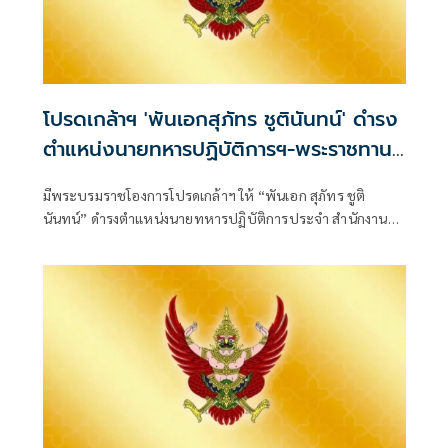
โปรดเกล้าฯ 'พันเอกสุภัทร ชูตินันทน์' ดำรง
ตำแหน่งนายทหารปฏิบัติการฯ-พระราชทาน
ยศ 'พลตรี'
มีพระบรมราชโองการโปรดเกล้าฯ ให้ “พันเอก สุภัทร ชูติ
นันทน์” ดำรงตำแหน่งนายทหารปฏิบัติการประจำ สำนักงาน
รองผู้บัญชาการกองบัญชากา