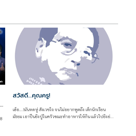
สวัสดี...คุณครู!
เฮ้อ....!มันหดหู่ สังเวชใจ จนไม่อยากพูดถึง เด็กนักเรียน
มัธยม เอาปืนยิงปู่ในครัวขณะทำอาหารให้กิน แล้วไปยิงย่า
 8
ด
ที่นอนหลับอยู่ เป็นศพที่สอง