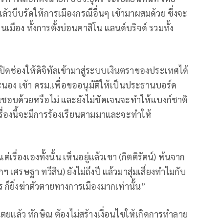
บีบรัดให้การเมืองกรณีอื่นๆ เข้ามาผสมด้วย ซึ่งจะ
านเมือง ทั้งการตั้งบ่อนคาสิโน แลนด์บริจด์ รวมทั้ง
ปิดช่องให้ดิจิทัลเข้ามาสู่ระบบเงินตราของประเทศได้
 ระนอง เข้า ครม.เพื่อขออนุมัติให้เป็นประธานบอร์ด
นชอบด้วยหรือไม่ และยังไม่ชัดเจนจะทำให้แบงก์ชาติ
ื่องนี้จะมีการร้องเรียนตามมาและจะทำให้
ื่องเองทั้งนั้น เห็นอยู่แล้วเขา (กิตติรัตน์) พ้นจาก
รษฐา ทวีสิน) ยังไม่ถึงปี แล้วมาสุ่มเสี่ยงทำไมกับ
าไร ก็ยิ่งฆ่าตัวตายทางการเมืองมากเท่านั้น”
ตยแล้ว ทักษิณ ต้องไม่สร้างเงื่อนไขให้เกิดการทำลาย