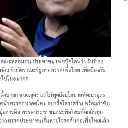
รคณะหลอมรวมประชาชน เฟซบุ๊คไลฟ์ว่า วันที่ 22
ษิณ ชินวัตร และรัฐบาลพรรคเพื่อไทย เพื่อป้องกัน
นถัดไปในอนาคต
ือกตั้งนายก อบจ.อุดร แต่ไม่พูดถึงนโยบายพัฒนาอุดร
ัวหน้าพรรคอนาคตใหม่ อย่ารื้อโครงสร้าง พร้อมกำชับ
คนหนุ่มสาวคือ พรรคประชาชนกระพือโหมซัดกลับทุก
. จากพรรคประชาชนเริ่มหายใจรดต้นคอเพื่อไทยแล้ว