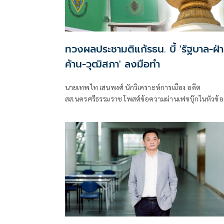
ทวงผลประชามติแก้รธน. บี้ 'รัฐบาล-ฝ่
ค้าน-วุฒิสภา' ลงมือทำ
นายเทพไท เสนพงศ์ นักวิเคราะห์การเมือง อดีต
สส.นครศรีธรรมราช โพสต์ข้อความผ่านเฟซบุ๊กในหัวข้อ
"กระตุกเตือน : ทวงผลประชามติ แก้ไขรัฐธรรมนูญ" โดย
ระบุว่า