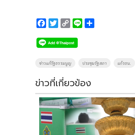
F
T
C
Li
S
ac
wi
o
n
h
e
tt
p
e
ar
b
er
y
e
o
Li
Tags
ข่าวแก้รัฐธรรมนูญ
ประชุมรัฐสภา
แก้รธน.
o
n
k
k
ข่าวที่เกี่ยวข้อง