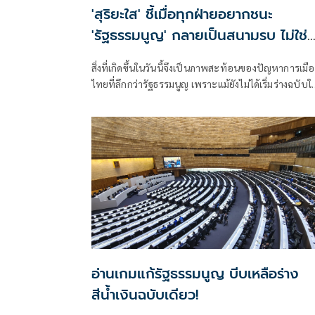
'สุริยะใส' ชี้เมื่อทุกฝ่ายอยากชนะ
'รัฐธรรมนูญ' กลายเป็นสนามรบ ไม่ใช่
กติกากลาง
สิ่งที่เกิดขึ้นในวันนี้จึงเป็นภาพสะท้อนของปัญหาการเมือ
ไทยที่ลึกกว่ารัฐธรรมนูญ เพราะแม้ยังไม่ได้เริ่มร่างฉบับใ
อย่างจริงจัง แต่แต่ละฝ่ายก็เริ่มขีดเส้นเงื่อนไขและข้อจำก
ของตนเองแล้ว
อ่านเกมแก้รัฐธรรมนูญ บีบเหลือร่าง
สีน้ำเงินฉบับเดียว!