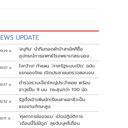
EWS UPDATE
'อนุทิน' นำทีมทอดผ้าป่าสามัคคีซื้อ
13:29 น.
อุปกรณ์การแพทย์โรงพยาบาลระนอง
ยอดเงินทำบุญ 20 ล้านบาท
ใจกว้าง! ทำแผน ‘ภาครัฐระบบเปิด’ ฉบับ
13:07 น.
แรกของไทย เปิดประชาชนตรวจสอบงบ
ตำรวจรวบเจ๊ขาใหญ่ประจำซอย พร้อม
12:57 น.
อาวุธปืน 9 มม. กระสุนกว่า 100 นัด
รัฐตั้งเป้าเพิ่มนักเรียนสายอาชีวะปั้น
12:52 น.
แรงงานทักษะสูง
‘ศุลกากรช่องจอม’ เปิดปฏิบัติการ
12:17 น.
‘เดือนนี้ไม่มีดูด’ ลุยจับบุหรี่เถื่อน