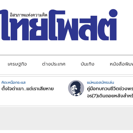
เศรษฐกิจ
ต่างประเทศ
บันเทิง
หนังสือพิม
คิดเหนือกระแส
แม่หมอสมัครเล่น
ตั้งใจด่าเขา...แต่เราเสียหาย
คู่มือทบทวนชีวิตช่วงพร
จร(7)เดินถอยหลังสำหร
ลัคนาราศีตอนที่2