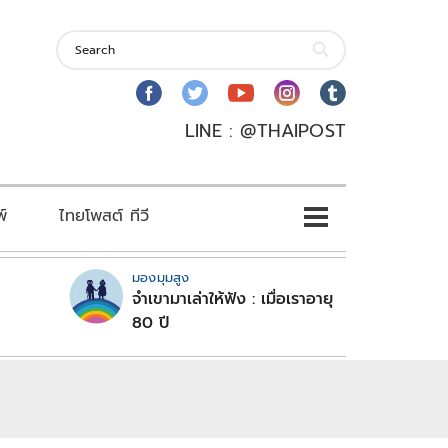
LINE : @THAIPOST
พ์
ไทยโพสต์ ทีวี
มองมุมสูง
จำเขามาเล่าให้ฟัง : เมื่อเราอายุ
80 ปี