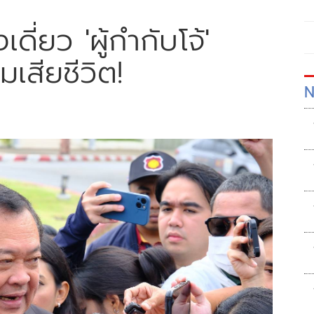
ดี่ยว 'ผู้กำกับโจ้'
สียชีวิต!
N