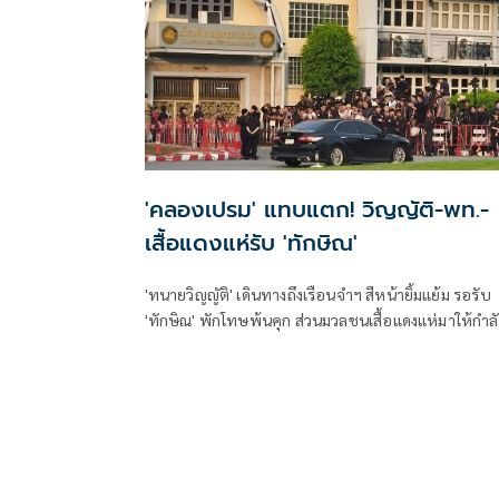
'คลองเปรม' แทบแตก! วิญญัติ-พท.-
เสื้อแดงแห่รับ 'ทักษิณ'
'ทนายวิญญัติ' เดินทางถึงเรือนจำฯ สีหน้ายิ้มแย้ม รอรับ
'ทักษิณ' พักโทษพ้นคุก ส่วนมวลชนเสื้อแดงแห่มาให้กำลั
ใจคับคั่ง ขณะที่ตำรวจหลายร้อยนายตรึงกำลังดูแลควา
ปลอดภัย