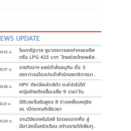
EWS UPDATE
โฆษกรัฐบาล ชูมาตรการลดค่าครองชีพ
13:32 น.
ตรึง LPG 423 บาท ‘ไทยช่วยไทยพลัส’
ดันเงินหมุนแสนล้าน
ราชกิจจาฯ แพร่คำสั่งอนุทิน ตั้ง 3
12:37 น.
ขรก.การเมืองประจำสำนักเลขาธิการนา
ยกฯ
HPV ภัยเงียบใกล้ตัว ชะล่าใจไม่ได้
12:28 น.
หญิงไทยติดเชื้อเฉลี่ย 9 ราย/วัน
นิติเวชเริ่มชันสูตร 8 ร่างเหยื่อเหตุยิง
12:21 น.
รร. เปิดเกณฑ์เยียวยา
งานวิจัยเทคโนโลยี โดดลงจากหิ้ง สู่
12:20 น.
มือ1.2หมื่นครัวเรือน สร้างรายได้เพิ่มทุก