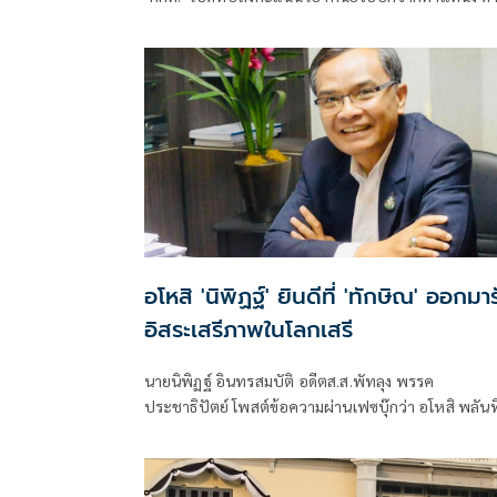
"พยาน-อดีตผช.สว." เปิดชื่อ เครือข่ายการเมืองสีน้ำเงิน-
สว. ร่วมกระบวนการฮั้ว สว. พบสัญญาให้เงิน แต่ได้รับไม่
ครบจำนวน-มีนักการเมืองหักหัวคิว
อโหสิ 'นิพิฏฐ์' ยินดีที่ 'ทักษิณ' ออกมารับ
อิสระเสรีภาพในโลกเสรี
นายนิพิฏฐ์ อินทรสมบัติ อดีตส.ส.พัทลุง พรรค
ประชาธิปัตย์ โพสต์ข้อความผ่านเฟซบุ๊กว่า อโหสิ พลันที่
คุณทักษิณ ชินวัตร ก้าวเท้าพ้นออกมาจากประตูเรือนจำ
พิเศษคลองเปรม