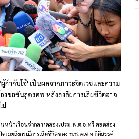
ว 'ผู้กำกับโจ้' เป็นผลจากภาวะจิตเวชและความ
้องขอชันสูตรศพ หลังสงสัยการเสียชีวิตอาจ
ไม่
ด้านหน้าเรือนจำกลางคลองเปรม พ.ต.อ.ทวี สอดส่อง
ดเผยถึงกรณีการเสียชีวิตของ ข.ช.พ.ต.อ.ธิติสรรค์