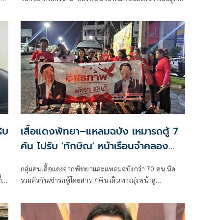
หมาก-ตับ-ม้ามโต หวั่นซ้ำรอย 'คดีอากง-บุ้ง' จี้ ราชทัณฑ์
แจงมาตรฐาน
เสื้อแดงพัทยา–แหลมฉบัง เหมารถตู้ 7
คัน ไปรับ 'ทักษิณ' หน้าเรือนจำคลอง
เปรม
กลุ่มคนเสื้อแดงจากพัทยาและแหลมฉบังกว่า 70 คน นัด
รวมตัวกันเช่ารถตู้โดยสาร 7 คัน เดินทางมุ่งหน้าสู่
กรุงเทพมหานคร เพื่อไปรอรับ ทักษิณ