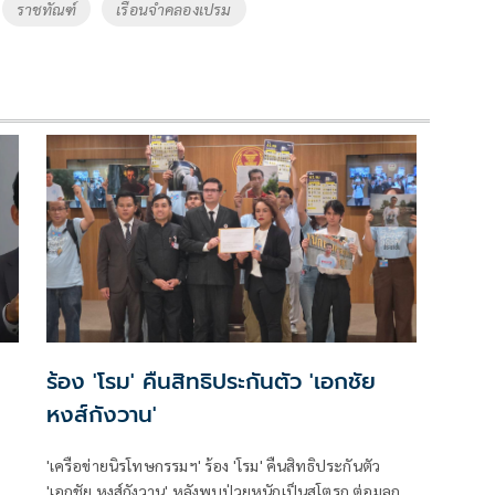
ราชทัณฑ์
เรือนจำคลองเปรม
ร้อง 'โรม' คืนสิทธิประกันตัว 'เอกชัย
หงส์กังวาน'
'เครือข่ายนิรโทษกรรมฯ' ร้อง 'โรม' คืนสิทธิประกันตัว
าน
'เอกชัย หงส์กังวาน' หลังพบป่วยหนักเป็นสโตรก ต่อมลูก