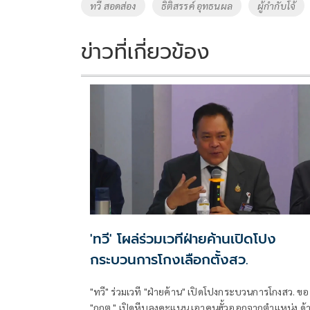
o
Li
Tags
ทวี สอดส่อง
ธิติสรรค์ อุทธนผล
ผู้กำกับโจ้
o
n
k
k
ข่าวที่เกี่ยวข้อง
'ทวี' โผล่ร่วมเวทีฝ่ายค้านเปิดโปง
กระบวนการโกงเลือกตั้งสว.
"ทวี" ร่วมเวที "ฝ่ายค้าน" เปิดโปงกระบวนการโกงสว. ขอ
"กกต." เปิดหีบลงคะแนน เอาคนฮั้วออกจากตำแหน่ง ด้