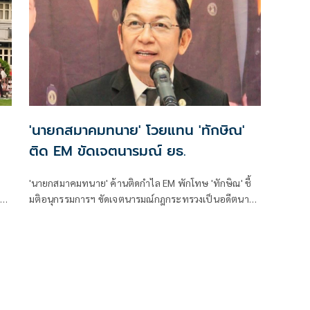
'นายกสมาคมทนาย' โวยแทน 'ทักษิณ'
ติด EM ขัดเจตนารมณ์ ยธ.
'นายกสมาคมทนาย' ค้านติดกำไล EM พักโทษ 'ทักษิณ' ชี้
ง
มติอนุกรรมการฯ ขัดเจตนารมณ์กฎกระทรวงเป็นอดีตนายก
ม
รัฐมนตรีทำความดี โดนคดีจากรัฐประหาร