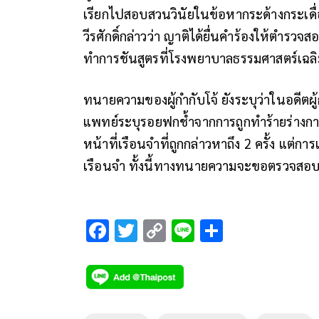
เรียกไปสอบสวนวินัยในข้อหากระด้างกระเดื่อ
วีรศักดิ์กล่าวว่า ญาติได้ยื่นคำร้องให้ตำร
ทำการชันสูตรที่โรงพยาบาลธรรมศาสตร์เฉลิ
ทนายความของผู้กำกับโจ้ ยังระบุว่าในอดีตผ
แพทย์ระบุรอยฟกช้ำจากการถูกทำร้ายร่าง
หน้าที่เรือนจำที่ถูกกล่าวหาถึง 2 ครั้ง แต่
เรือนจำ ทั้งนี้ทางทนายความจะขอตรวจสอบข้อเ
F
T
C
Li
S
ac
wi
o
n
h
e
tt
p
e
ar
b
er
y
e