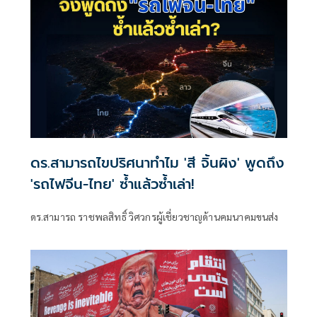
ดร.สามารถไขปริศนาทำไม 'สี จิ้นผิง' พูดถึง
'รถไฟจีน-ไทย' ซ้ำแล้วซ้ำเล่า!
ดร.สามารถ ราชพลสิทธิ์ วิศวกรผู้เชี่ยวชาญด้านคมนาคมขนส่ง