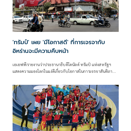
'ทรัมป์' เผย 'มีโอกาสดี' ที่การเจรจากับ
อิหร่านจะมีความคืบหน้า
เอเอฟพีรายงานว่าประธานาธิบดีโดนัลด์ ทรัมป์ แห่งสหรัฐฯ
แสดงความมองโลกในแง่ดีเกี่ยวกับโอกาสในการเจรจาสันติภาพ
กับอิหร่านในวันจันทร์ ขณะที่ทั้งสองฝ่ายงดเว้นการยิงกันเป็นวัน
ที่สามติดต่อกัน