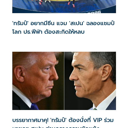
'ทรัมป์' อยากมีซีน แจม 'สเปน' ฉลองแชมป์
โลก ปธ.ฟีฟ่า ต้องสะกิดให้หลบ
บรรยากาศมาคุ! 'ทรัมป์' ต้องนั่งที่ VIP ร่วม