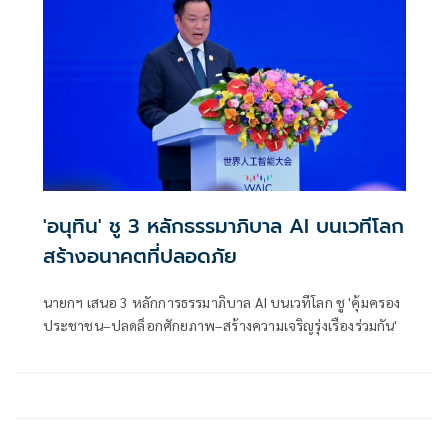
'อนุทิน' ชู 3 หลักธรรมาภิบาล AI บนเวทีโลก
สร้างอนาคตที่ปลอดภัย
นายกฯ เสนอ 3 หลักการธรรมาภิบาล AI บนเวทีโลก ชู 'คุ้มครอง
ประชาชน–ปลดล็อกศักยภาพ–สร้างความเจริญรุ่งเรืองร่วมกัน'