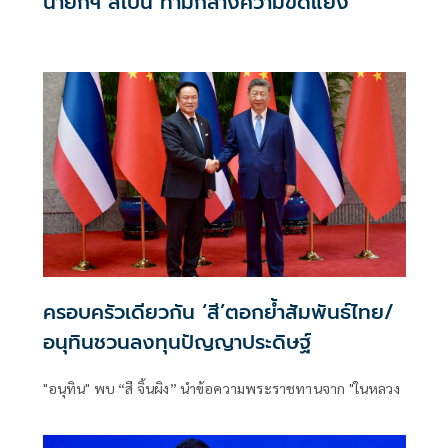
นายกฯ สเปน ท่ามกลางความขัดแย้ง
ครอบครัวเดียวกัน ‘สี’ตอกยํ้าสัมพันธ์ไทย/
อนุทินชวนลงทุนปัญญาประดิษฐ์
"อนุทิน" พบ “สี จิ้นผิง” นำข้อความพระราชทานจาก "ในหลวง