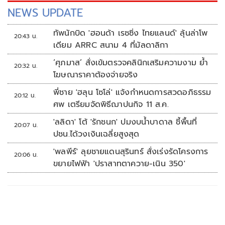
NEWS UPDATE
ทัพนักบิด 'ฮอนด้า เรซซิ่ง ไทยแลนด์' ลุ้นล่าโพ
20:43 น.
เดียม ARRC สนาม 4 ที่มัลดาลิกา
‘ศุภมาส’ สั่งเข้มตรวจคลินิกเสริมความงาม ย้ำ
20:32 น.
โฆษณาราคาต้องจ่ายจริง
พี่ชาย 'ฮลุน โซโล่' แจ้งกำหนดการสวดอภิธรรม
20:12 น.
ศพ เตรียมจัดพิธีฌาปนกิจ 11 ส.ค.
'ลลิดา' โต้ 'รักชนก' ปมงบน้ำบาดาล ชี้พื้นที่
20:07 น.
ปชน.ได้วงเงินเฉลี่ยสูงสุด
'พลพีร์' ลุยชายแดนสุรินทร์ สั่งเร่งรัดโครงการ
20:06 น.
ขยายไฟฟ้า 'ปราสาทตาควาย-เนิน 350'