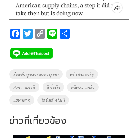
F
T
C
Li
S
ac
wi
o
n
h
e
tt
p
e
ar
b
er
y
e
o
Li
Tags
ธีระชัย ภูวนารถนรานุบาล
พลังประชารัฐ
o
n
สงครามภาษี
สี จิ้นผิง
อดีตรมว.คลัง
k
k
แร่หายาก
โดนัลด์ ทรัมป์
ข่าวที่เกี่ยวข้อง