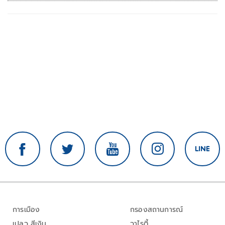
การเมือง
กรองสถานการณ์
เปลว สีเงิน
วาไรตี้