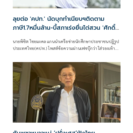
ลุยต่อ 'คปท.' นัดบุกทำเนียบฯติดตาม
ภาษี1.7หมื่นล้าน-บี้สภาเร่งยื่นไต่สวน 'ศักดิ์
สยาม'
นายพิชิต ไชยมงคล แกนนำเครือข่ายนักศึกษาประชาชนปฏิรูป
ประเทศไทย(คปท.) โพสต์ข้อความผ่านเฟซบุ๊กว่า ใส่รองเท้า
ผ้าใบแล้วไปต่อ