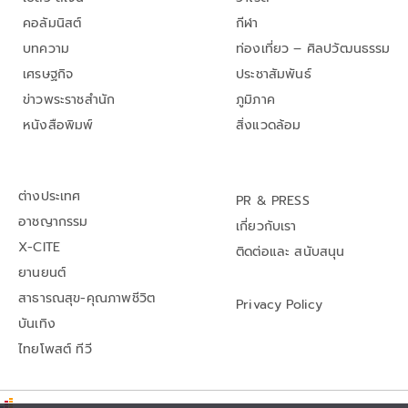
คอลัมนิสต์
กีฬา
บทความ
ท่องเที่ยว – ศิลปวัฒนธรรม
เศรษฐกิจ
ประชาสัมพันธ์
ข่าวพระราชสำนัก
ภูมิภาค
หนังสือพิมพ์
สิ่งแวดล้อม
ต่างประเทศ
PR & PRESS
อาชญากรรม
เกี่ยวกับเรา
X-CITE
ติดต่อและ สนับสนุน
ยานยนต์
สาธารณสุข-คุณภาพชีวิต
Privacy Policy
บันเทิง
ไทยโพสต์ ทีวี