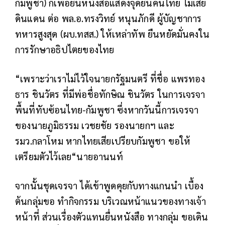
กัมพูชา) ก็เพื่อยื่นหนังสือแสดงจุดยืนคนไทย ไม่เสีย
ดินแดน ต่อ พล.อ.ทรงวิทย์ หนุนภักดี ผู้บัญชาการ
ทหารสูงสุด (ผบ.ทสส.) ให้เหล่าทัพ ยืนหยัดมั่นคงใน
การรักษาอธิปไตยของไทย
“เพราะว่าเราไม่ไว้ใจนายกรัฐมนตรี ที่ชื่อ แพรทอง
ธาร ชินวัตร ที่มีพ่อชื่อทักษิณ ชินวัตร ในการเจรจา
พื้นที่ทับซ้อนไทย-กัมพูชา ซึ่งหากวันนี้การเจรจา
ของนายภูมิธรรม เวชยชัย รองนายกฯ และ
รมว.กลาโหม หากไทยเสียเปรียบกัมพูชา ขอให้
เตรียมตัวไว้เลย“นายอานนท์
จากนั้นชุดเจรจา ได้เข้าพูดคุยกับทางแกนนำ เบื้อง
ต้นกลุ่มขอ ทำกิจกรรม บริเวณหน้าแนวของทางเจ้า
หน้าที่ ส่วนเรื่องตัวแทนยื่นหนังสือ ทางกลุ่ม ขอเดิน