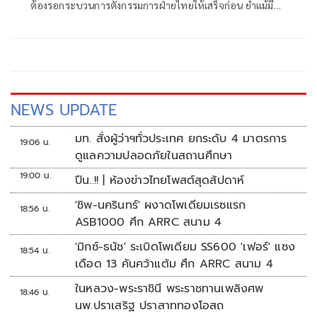
ต้องรอกระบวนการตั้งกรรมการฝ่ายไทยให้เสร็จก่อน ย้ำแม้มี
ประชุมก็ยังไม่เข้าสู่ขั้นปักปันเขตแดน พร้อมเผยฝรั่งเศสเปิดให้
เข้าถึงหลักฐานทางประวัติศาสตร์ และย้ำการยกเลิก MOU 43
ต้องอาศัยฉันทามติ
NEWS UPDATE
มท. สั่งผู้ว่าฯทั่วประเทศ ยกระดับ 4 มาตรการ
19:06 น.
ดูแลความปลอดภัยในสถานศึกษา
19:00 น.
ปืน..!! | ห้องข่าวไทยโพสต์สุดสัปดาห์
'ชิพ-นครินทร์' ผงาดโพเดียมเรซแรก
18:56 น.
ASB1000 ศึก ARRC สนาม 4
'มิกซ์-ธนัช' ระเบิดโพเดียม SS600 'เฟอร์' แซง
18:54 น.
เดือด 13 คันคว้าแต้ม ศึก ARRC สนาม 4
ในหลวง-พระราชินี พระราชทานเพลิงศพ
18:46 น.
นพ.ปราเสริฐ ปราสาททองโอสถ