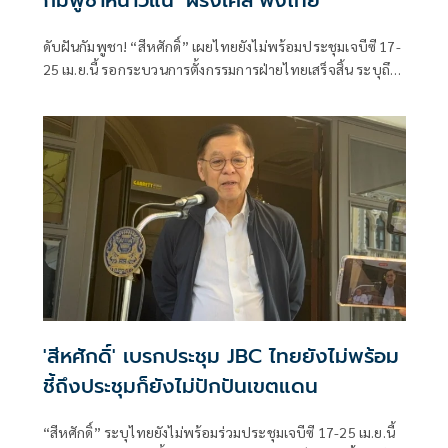
กัมพูชาหนาวแน่ ‘ฝรั่งเศส’ฟังไทย
ดับฝันกัมพูชา! “สีหศักดิ์” เผยไทยยังไม่พร้อมประชุมเจบีซี 17-
25 เม.ย.นี้ รอกระบวนการตั้งกรรมการฝ่ายไทยเสร็จสิ้น ระบุถึง
ประชุมได้ก็ยังเริ่มปักปันเขตแดนไม่ได้ ยันฝรั่งเศสให้ความร่วม
มือไทยเข้าถึงหลักฐานทางประวัติศาสตร์ ยกเลิกเอ็มโอยู 43
ต้องเป็นฉันทามติ
'สีหศักดิ์' เบรกประชุม JBC ไทยยังไม่พร้อม
ชี้ถึงประชุมก็ยังไม่ปักปันเขตแดน
“สีหศักดิ์” ระบุไทยยังไม่พร้อมร่วมประชุมเจบีซี 17-25 เม.ย.นี้