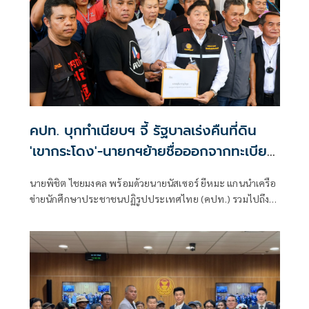
คปท. บุกทำเนียบฯ จี้ รัฐบาลเร่งคืนที่ดิน
'เขากระโดง'-นายกฯย้ายชื่อออกจากทะเบียน
บ้าน
นายพิชิต ไชยมงคล พร้อมด้วยนายนัสเซอร์ ยีหมะ แกนนำเครือ
ข่ายนักศึกษาประชาชนปฏิรูปประเทศไทย (คปท.) รวมไปถึง
ตัวแทนสมาพันธ์แรงงานรัฐวิสาหกิจสัมพันธ์ สมาพันธ์สมานฉันท์
แรงงานไทย และสหภาพแรงงานรัฐวิสาหกิจรถไฟแห่ง
ประเทศไทย เข้ายื่นหนังสือต่อนายอนุทิน ชาญวีรกูล นายก
รัฐมนตรี