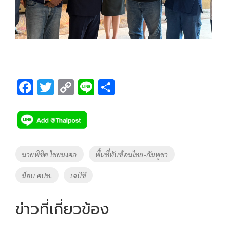
F
T
C
Li
S
ac
wi
o
n
h
e
tt
p
e
ar
b
er
y
e
o
Li
Tags
นายพิชิต ไชยมงคล
พื้นที่ทับซ้อนไทย-กัมพูชา
o
n
ม็อบ คปท.
เจบีซี
k
k
ข่าวที่เกี่ยวข้อง