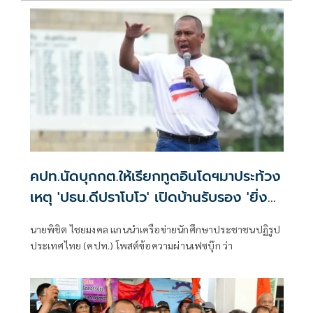
คปท.นัดบุกกต.ให้เรียกทูตอินโดฯมาประท้วง
เหตุ 'ปธน.ดีปราโบโว' เปิดบ้านรับรอง 'ยิ่ง
ลักษณ์'
นายพิชิต ไชยมงคล แกนนำเครือข่ายนักศึกษาประชาชนปฏิรูป
ประเทศไทย (คปท.) โพสต์ข้อความผ่านเฟซบุ๊ก ว่า