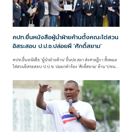
คปท.ยื่นหนังสือผู้นำฝ่ายค้านตั้งคณะไต่สวน
อิสระสอบ ป.ป.ช.ปล่อยผี 'ศักดิ์สยาม'
คปท.ยื่นหนังสือ 'ผู้นำฝ่ายค้าน' ยื่นปธ.สภา ส่งศาลฎีกา ตั้งคณะ
ไต่สวนอิสระสอบ ป.ป.ช. ปมยกคำร้อง 'ศักดิ์สยาม' ด้าน 'ปชน.'
คาดยื่นต้นมิ.ย. ขณะที่ประชาธิปัตย์-ไทยภักดี-เสรีรวมไทย
ประกาศพร้อมหนุน