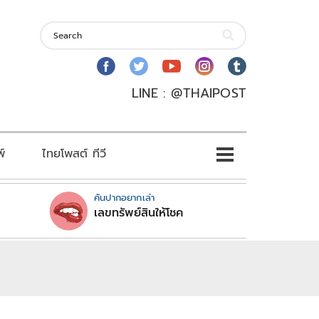
LINE : @THAIPOST
พ์
ไทยโพสต์ ทีวี
คันปากอยากเล่า
เลขทรัพย์สินให้โชค