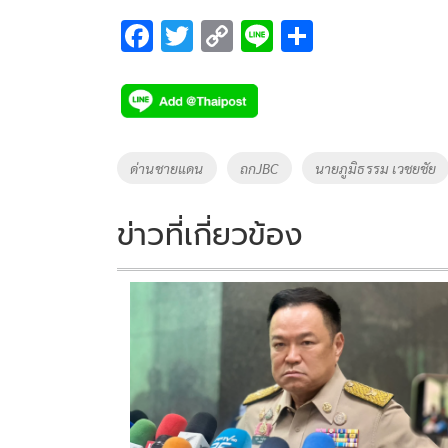
F
T
C
Li
S
ac
wi
o
n
h
e
tt
p
e
ar
b
er
y
e
o
Li
Tags
ด่านชายแดน
ถกJBC
นายภูมิธรรม เวชยชัย
o
n
k
k
ข่าวที่เกี่ยวข้อง