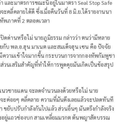
ค้า และมาตรการขณะนี้อยู่ในมาตรา Seal Stop Safe
ะคลี่คลายได้ดี ซึ่งเมื่อคืนวันที่ 8 มิ.ย.ได้รายงานนา
ทัพภาคที่ 2 ตลอดเวลา
ิดด่านหรือไม่ นายภูมิธรรม กล่าวว่า ตนว่ามีหลาย
ยกับ พล.อ.ฮุน มาเนต และสมเด็จฮุน เซน คือ ปัจจัย
สองมีความเข้าใจมากขึ้น กระบวนการจากกองทัพกัมพูชา
ส่วนเสริมสำคัญที่ทำให้การพูดคุยมันเกิดเป็นข้อสรุป
ตามแนวชายแดน จะลดจำนวนลงด้วยหรือไม่ นาย
 มันจะค่อยๆ คลี่คลาย ความที่มันตึงเลยแล้วจะปลดทันที
า ขยับปรับกำลังกันไปแล้ว ส่วนอื่นๆ มันตรึงกำลังจริง
ริงอยู่แถวช่องบก สามเหลี่ยมมรกต ต้นพญาสัตบรรณ