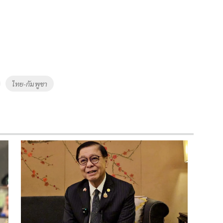
ไทย-กัมพูชา