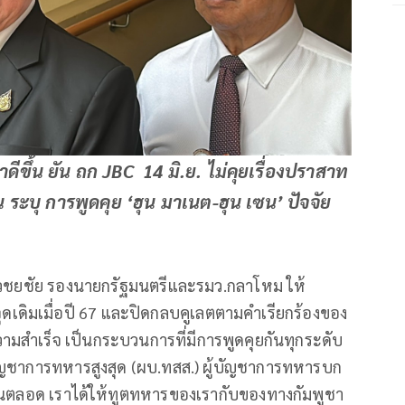
ดีขึ้น ยัน ถก JBC 14 มิ.ย. ไม่คุยเรื่องปราสาท
น ระบุ การพูดคุย ‘ฮุน มาเนต-ฮุน เซน’ ปัจจัย
 เวชยชัย รองนายกรัฐมนตรีและรมว.กลาโหม ให้
ุดเดิมเมื่อปี 67 และปิดกลบคูเลตตามคำเรียกร้องของ
ิดความสำเร็จ เป็นกระบวนการที่มีการพูดคุยกันทุกระดับ
้บัญชาการทหารสูงสุด (ผบ.ทสส.) ผู้บัญชาการทหารบก
ันตลอด เราได้ให้ทูตทหารของเรากับของทางกัมพูชา