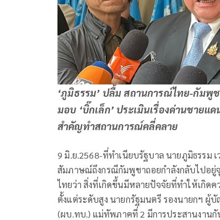
‘ภูมิธรรม’ ปลื้ม สถานการณ์ไทย-กัมพูชา
มอบ ‘บิ๊กเล็ก’ ประเมินเรื่องด่านชายแด
สำคัญทำสถานการณ์คลี่คลาย
9 มิ.ย.2568-ที่ทำเนียบรัฐบาล นายภูมิธรรม
สัมภาษณ์ถึงกรณีกัมพูชาถอยกำลังกลับไปอยู่จ
ไทยว่า สิ่งที่เกิดขึ้นมีหลายปัจจัยที่ทำให้เก
ตั้งแต่ระดับสูง นายกรัฐมนตรี รองนายกฯ ผู
(ผบ.ทบ.) แม่ทัพภาคที่ 2 มีการประสานงานก