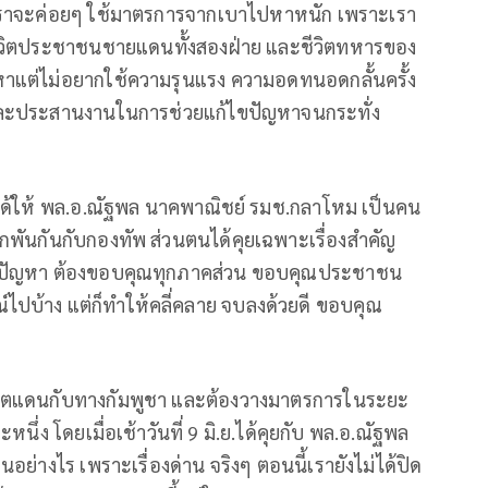
่า เราจะค่อยๆ ใช้มาตรการจากเบาไปหาหนัก เพราะเรา
ว ชีวิตประชาชนชายแดนทั้งสองฝ่าย และชีวิตทหารของ
หาแต่ไม่อยากใช้ความรุนแรง ความอดทนอดกลั้นครั้ง
 และประสานงานในการช่วยแก้ไขปัญหาจนกระทั่ง
 ตนได้ให้ พล.อ.ณัฐพล นาคพาณิชย์ รมช.กลาโหม เป็นคน
กพันกันกับกองทัพ ส่วนตนได้คุยเฉพาะเรื่องสำคัญ
้แก้ปัญหา ต้องขอบคุณทุกภาคส่วน ขอบคุณประชาชน
์ไปบ้าง แต่ก็ทำให้คลี่คลาย จบลงด้วยดี ขอบคุณ
งเขตแดนกับทางกัมพูชา และต้องวางมาตรการในระยะ
นึ่ง โดยเมื่อเช้าวันที่ 9 มิ.ย.ได้คุยกับ พล.อ.ณัฐพล
นอย่างไร เพราะเรื่องด่าน จริงๆ ตอนนี้เรายังไม่ได้ปิด