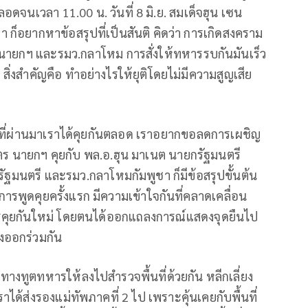
อดจนเวลา 11.00 น. วันที่ 8 มิ.ย. สมเด็จฮุน เซน
็อยากหาข้อสรุปที่เป็นสันติ คิดว่า การเกิดสงคราม
นายกฯ และรมว.กลาโหม การสั่งให้ทหารรบกันมันเร็ว
 สิ่งสำคัญคือ ทำอย่างไรให้ยุติโดยไม่มีความสูญเสีย
ิตย์ที่ผ่านมาเราได้คุยกันตลอด เราอยากขอลดการเผชิญ
วัตร นายกฯ คุยกับ พล.อ.ฮุน มาเนต นายกรัฐมนตรี
ัฐมนตรี และรมว.กลาโหมกัมพูชา ก็มีข้อสรุปขั้นต้น
รพูดคุยครั้งแรก มีความเข้าใจกันที่คลาดเคลื่อน
การคุยกันใหม่ โดยตนได้ออกแถลงการณ์แสดงจุดยืนไป
งออกร่วมกัน
างทูตทหารให้ลงไปสำรวจพื้นที่ด้วยกัน หลีกเลี่ยง
ด้ส่งรองแม่ทัพภาคที่ 2 ไป เพราะคุ้นเคยกับพื้นที่