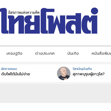
เศรษฐกิจ
ต่างประเทศ
บันเทิง
หนังสือพิม
ผักกาดหอม
วิสามัญบันเทิง
ดับไฟใต้มันไม่ง่าย
สุภาพบุรุษผู้อาวุโส?