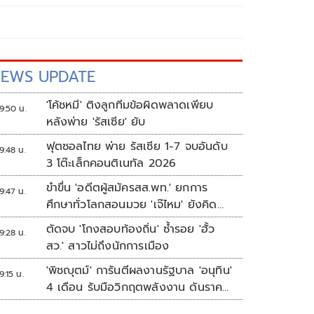
EWS UPDATE
'โค้ชหมี' ติงลูกทีมข้อผิดพลาดเพียบ
9:50 น.
หลังพ่าย 'รัสเซีย' ยับ
ฟุตซอลไทย พ่าย รัสเซีย 1-7 จบอันดับ
9:48 น.
3 โต๊ะเล็กคอนติเนทัล 2026
ขำขื่น 'อดีตผู้สมัครสส.พท.' ยกการ
9:47 น.
ศึกษาทั่วโลกสอนมวย 'เจ๊ไหม' ยังคิด
แบบระบบราชการเดิม
ตัดจบ 'โกงสอบท้องถิ่น' ซ้ำรอย 'ฮั้ว
9:28 น.
สว.' สาวไม่ถึงนักการเมือง
'พิชญุตม์' การันตีผลงานรัฐบาล 'อนุทิน'
9:15 น.
4 เดือน รับมือวิกฤตพลังงาน ดันราคา
ข้าว-ยาง-ปาล์ม พุ่งต่อเนื่อง พร้อมอัด