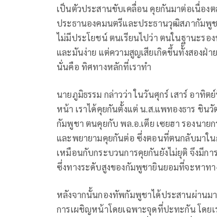
เป็นตัวประสานขับเคลื่อน คุยกันมาต่อเนื่องตล
ประธานองคมนตรีและประธานวุฒิสภากัมพูชา ก
ไม่มีประโยชน์ ตนเรียนไปว่า ตนในฐานะรอง
และมันง่าย แต่ความสูญเสียเกิดขึ้นทั้งสองฝ่าย
นั่นคือ ทิศทางหลักที่เราทำ
นายภูมิธรรม กล่าวว่า ในวันศุกร์ เสาร์ อาท
หน้า เราได้คุยกันตั้งแต่ น.ส.แพทองธาร ชิน
กัมพูชา ตนคุยกับ พล.อ.เตีย เซยฮา รองนายกร
และพยายามคุยกันต่อ ซึ่งตอนที่ตนกลับมาในกา
เหมือนกับกระบวนการคุยกันยังไม่ยุติ จึงมี
ซึ่งทางระดับสูงของกัมพูชายินยอมที่จะหาทา
หลังจากนั้นกองทัพกัมพูชาได้ประสานผ่านมาท
การเผชิญหน้าโดยเฉพาะจุดที่ปะทะกัน โดยเราไ