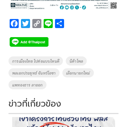
F
T
C
Li
S
ac
wi
o
n
h
e
tt
p
e
ar
b
er
y
e
o
Li
Tags
การเมืองไทย ไปต่อแบบไหนดี
นิด้าโพล
o
n
พลเอกประยุทธ์ จันทร์โอชา
เลือกนายกใหม่
k
k
แพทองธาร ลาออก
ข่าวที่เกี่ยวข้อง