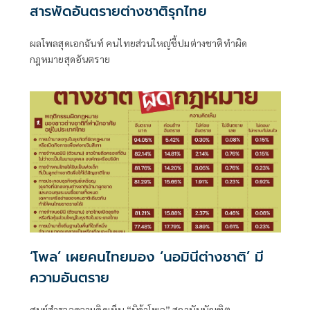
สารพัดอันตรายต่างชาติรุกไทย
ผลโพลสุดเอกฉันท์ คนไทยส่วนใหญ่ชี้ปมต่างชาติทำผิด
กฎหมายสุดอันตราย
‘โพล’ เผยคนไทยมอง ‘นอมินีต่างชาติ’ มี
ความอันตราย
ศูนย์สำรวจความคิดเห็น “นิด้าโพล” สถาบันบัณฑิต