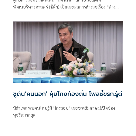
พัฒนบริหารศาสตร์ (นิด้า) เปิดเผยผลการสำรวจเรื่อง “ต่าง
ชาติ ผิดกฎหมาย” ทำการสำรวจระหว่างวันที่ 13-15 กรกฎาคม
2569 จากประชาชนที่มีอายุ 18 ปีขึ้นไป
ชูดัน‘คนนอก’ คุ้ยโกงท้องถิ่น โพลชี้ขรก.รู้ดี
นิด้าโพลพบคนไทยรู้มี "โกงสอบ" เผยช่วงสัมภาษณ์เปิดช่อง
ทุจริตมากสุด