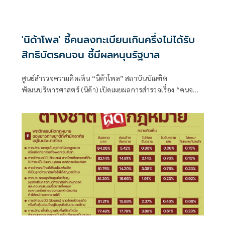
'นิด้าโพล' ชี้คนลงทะเบียนเกินครึ่งไม่ได้รับ
สิทธิบัตรคนจน ชี้มีผลหนุนรัฐบาล
ศูนย์สำรวจความคิดเห็น “นิด้าโพล” สถาบันบัณฑิต
พัฒนบริหารศาสตร์ (นิด้า) เปิดเผยผลการสำรวจเรื่อง “คนจนมี
สิทธิไหมครับ” ทำการสำรวจระหว่างวันที่ 21-23 กรกฎาคม
2569