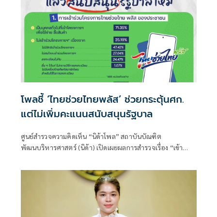
โพลชี้ ‘ไทยช่วยไทยพลัส’ ช่วยกระตุ้นศก.
แต่ไม่เพิ่มคะแนนสนับสนุนรัฐบาล
ศูนย์สำรวจความคิดเห็น “นิด้าโพล” สถาบันบัณฑิต
พัฒนบริหารศาสตร์ (นิด้า) เปิดเผยผลการสำรวจเรื่อง “เข้า
โครงการไทยช่วยไทยพลัสแล้วสนับสนุนรัฐบาลไหม”