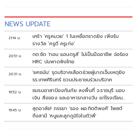
NEWS UPDATE
เศร้า ‘ครูหมวย’ 1 ในเหยื่อกราดยิง เพิ่งรับ
21:14 น.
รางวัล ‘ครูดี ครูเก่ง’
กต.ซัด 'ทอม แอนดรูส์' ไม่เป็นมืออาชีพ จ่อร้อง
20:51 น.
HRC ปมพาดพิงไทย
'ยศชนัน' รุดบริจาคเลือดช่วยผู้บาดเจ็บเหตุยิง
20:31 น.
รร.เทพศิรินทร์ ชวนประชาชนร่วมบริจาค
ชมรมอาสาป้องกันภัย ลงพื้นที่ จ.ราชบุรี มอบ
19:52 น.
เงิน สิ่งของ และอาหารกลางวัน แก่โรงเรียน
บ้านหนองน้ำใส
สุดอาลัย! ภรรยา 'รอง ผอ.กิตติพงศ์' โพสต์
19:45 น.
ถึงสามี 'หนูและลูกภูมิใจในตัวพี่'