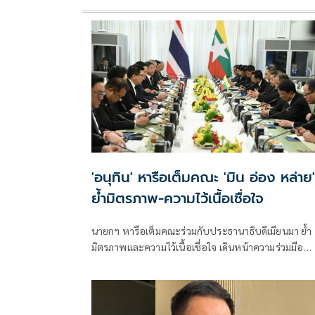
'อนุทิน' หารือเต็มคณะ 'มิน อ่อง หล่าย'
ย้ำมิตรภาพ-ความไว้เนื้อเชื่อใจ
นายกฯ หารือเต็มคณะร่วมกับประธานาธิบดีเมียนมา ย้ำ
มิตรภาพและความไว้เนื้อเชื่อใจ เดินหน้าความร่วมมือ
พร้อมลงนาม MOU 3 ฉบับ เสริมสร้างความร่วมมือแรงง
-จัดการคุณภาพน้ำ -เทคโนโลยีอวกาศ