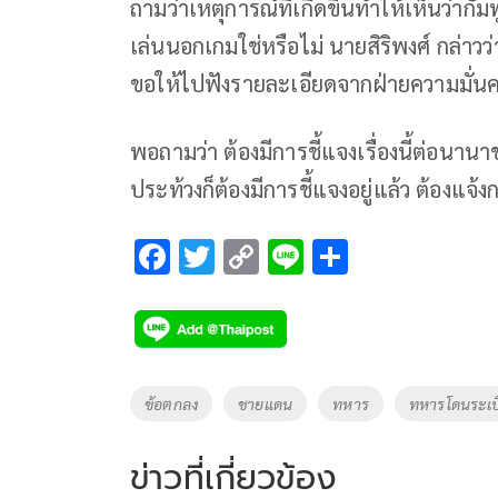
ถามว่าเหตุการณ์ที่เกิดขึ้นทำให้เห็นว่า
เล่นนอกเกมใช่หรือไม่ นายสิริพงศ์ กล่าวว่า เ
ขอให้ไปฟังรายละเอียดจากฝ่ายความมั่นคง
พอถามว่า ต้องมีการชี้แจงเรื่องนี้ต่อนาน
ประท้วงก็ต้องมีการชี้แจงอยู่แล้ว ต้องแจ้งก
F
T
C
Li
S
ac
wi
o
n
h
e
tt
p
e
ar
b
er
y
e
o
Li
Tags
ข้อตกลง
ชายแดน
ทหาร
ทหารโดนระเบ
o
n
k
k
ข่าวที่เกี่ยวข้อง