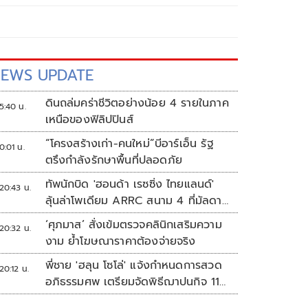
EWS UPDATE
ดินถล่มคร่าชีวิตอย่างน้อย 4 รายในภาค
5:40 น.
เหนือของฟิลิปปินส์
“โครงสร้างเก่า-คนใหม่”บีอาร์เอ็น รัฐ
0:01 น.
ตรึงกำลังรักษาพื้นที่ปลอดภัย
ทัพนักบิด 'ฮอนด้า เรซซิ่ง ไทยแลนด์'
20:43 น.
ลุ้นล่าโพเดียม ARRC สนาม 4 ที่มัลดาลิ
กา
‘ศุภมาส’ สั่งเข้มตรวจคลินิกเสริมความ
20:32 น.
งาม ย้ำโฆษณาราคาต้องจ่ายจริง
พี่ชาย 'ฮลุน โซโล่' แจ้งกำหนดการสวด
20:12 น.
อภิธรรมศพ เตรียมจัดพิธีฌาปนกิจ 11
ส.ค.