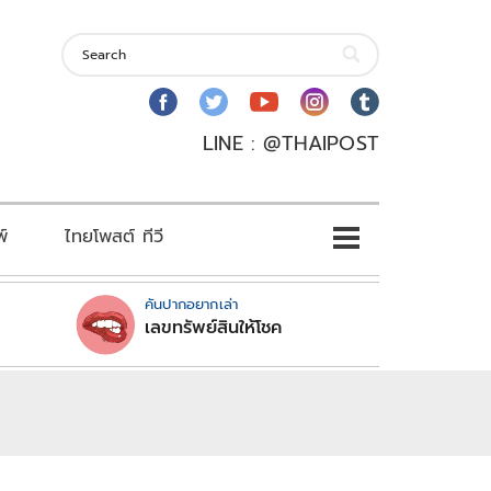
LINE : @THAIPOST
พ์
ไทยโพสต์ ทีวี
คันปากอยากเล่า
เลขทรัพย์สินให้โชค