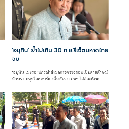
'อนุทิน' ย้ำไม่เกิน 30 ก.ย.รีเซ็ตมหาดไทย
จบ
'อนุทิน' เผยรอ 'ปกรณ์' ส่งผลการตรวจสอบเป็นลายลักษณ์
ง
อักษร ปมทุจริตสอบท้องถิ่น ยันจบ ปชช.ไม่ต้องกังวล
ปกป้องใคร พอใจ ขรก.ยึดแนวทางปิดชื่อถือพฤติกรรม
บอกไม่มีใครวิ่งเต้นได้ ชี้รีเซ็ต มท.จบใน ก.ย.นี้