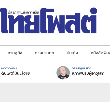
เศรษฐกิจ
ต่างประเทศ
บันเทิง
หนังสือพิม
ผักกาดหอม
วิสามัญบันเทิง
ดับไฟใต้มันไม่ง่าย
สุภาพบุรุษผู้อาวุโส?