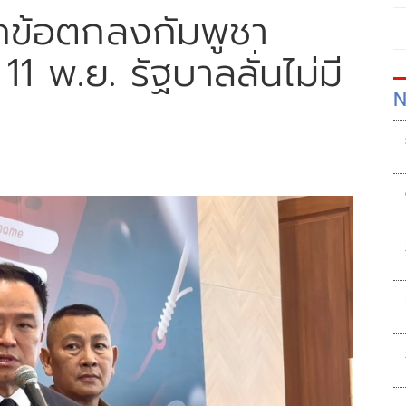
ทุกข้อตกลงกัมพูชา
1 พ.ย. รัฐบาลลั่นไม่มี
N