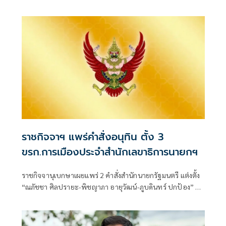
หลังจากนี้ จะกลับมาเปิดฉากสู้รบ-ปะทะกันอย่างหนักอีกหรือ
ไม่
ราชกิจจาฯ แพร่คำสั่งอนุทิน ตั้ง 3
ขรก.การเมืองประจำสำนักเลขาธิการนายกฯ
ราชกิจจานุเบกษาเผยแพร่ 2 คำสั่งสำนักนายกรัฐมนตรี แต่งตั้ง
“ณภัชชา ศิลปรายะ-พิชญาภา อายุวัฒน์-ภูบดินทร์ ปกป้อง” นั่ง
ข้าราชการการเมือง ตำแหน่งประจำสำนักเลขาธิการนายก
รัฐมนตรี มีผลตั้งแต่ 27 ก