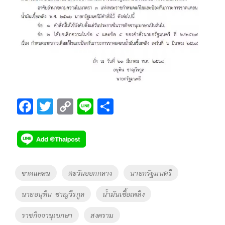
F
T
C
Li
S
ac
wi
o
n
h
e
tt
p
e
ar
b
er
y
e
o
Li
Tags
ขาดแคลน
ตะวันออกกลาง
นายกรัฐมนตรี
o
n
นายอนุทิน ชาญวีรกูล
น้ำมันเชื้อเพลิง
k
k
ราชกิจจานุเบกษา
สงคราม