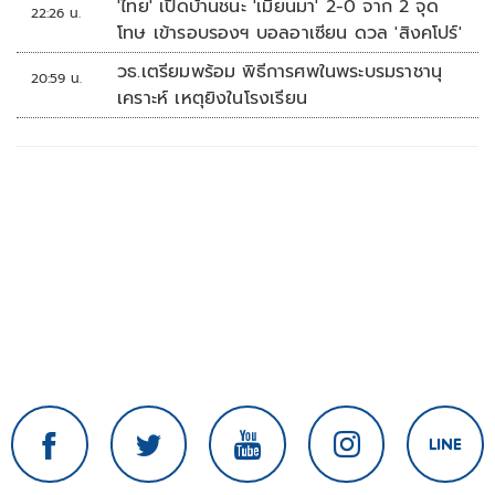
'ไทย' เปิดบ้านชนะ 'เมียนมา' 2-0 จาก 2 จุด
22:26 น.
โทษ เข้ารอบรองฯ บอลอาเซียน ดวล 'สิงคโปร์'
วธ.เตรียมพร้อม พิธีการศพในพระบรมราชานุ
20:59 น.
เคราะห์ เหตุยิงในโรงเรียน