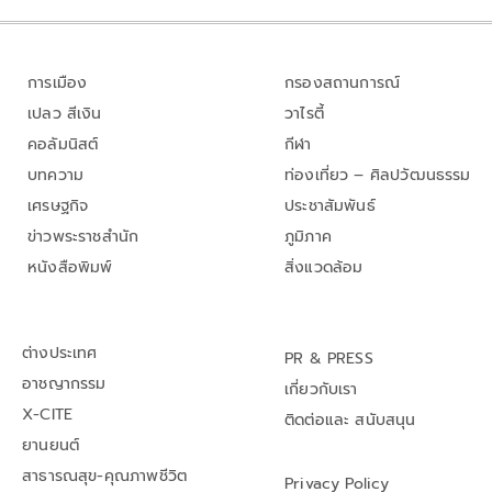
การเมือง
กรองสถานการณ์
เปลว สีเงิน
วาไรตี้
คอลัมนิสต์
กีฬา
บทความ
ท่องเที่ยว – ศิลปวัฒนธรรม
เศรษฐกิจ
ประชาสัมพันธ์
ข่าวพระราชสำนัก
ภูมิภาค
หนังสือพิมพ์
สิ่งแวดล้อม
ต่างประเทศ
PR & PRESS
อาชญากรรม
เกี่ยวกับเรา
X-CITE
ติดต่อและ สนับสนุน
ยานยนต์
สาธารณสุข-คุณภาพชีวิต
Privacy Policy