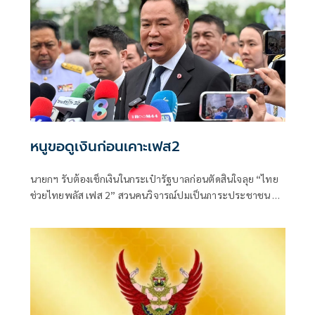
หนูขอดูเงินก่อนเคาะเฟส2
นายกฯ รับต้องเช็กเงินในกระเป๋ารัฐบาลก่อนตัดสินใจลุย “ไทย
ช่วยไทยพลัส เฟส 2” สวนคนวิจารณ์ปมเป็นภาระประชาชน ชี้
การค้า-จีดีพีพุ่งไม่พูดถึง “ศุภจี” รอถก “เอกนิติ” ดันไทยเที่ยว
ไทยพลัสหรือไม่