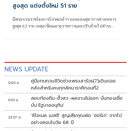
สูงสุด แต่งตั้งใหม่ 51 ราย
มีพระบรมราชโองการโปรดเกล้าฯ ถอดถอนตุลาการศาลทหาร
สูงสุด 62 ราย เหตุเกษียณอายุราชการและปรับย้ายไปดำรง
ตำแหน่งอื่น พร้อมแต่งตั้งนายทหารสัญญาบัตรดำรงตำแหน่ง
แทน 51 ราย
NEWS UPDATE
คู่มือทบทวนชีวิตช่วงพระเสาร์จร(7)เดินถอย
0:03 น.
หลังสำหรับคนทุกลัคนาราศีตอนที่2
สอบท้องถิ่น-ฮั้วสว.-ผลงานไม่ออก บั่นทอนเชื่อ
0:01 น.
มั่น'รัฐบาลอนุทิน'
'ลิโอเนล เมสซี' สูญเสียคุณพ่อ 'ฮอร์เก' จากไป
22:37 น.
อย่างสงบในวัย 68 ปี