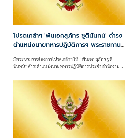
โปรดเกล้าฯ 'พันเอกสุภัทร ชูตินันทน์' ดำรง
ตำแหน่งนายทหารปฏิบัติการฯ-พระราชทาน
ยศ 'พลตรี'
มีพระบรมราชโองการโปรดเกล้าฯ ให้ “พันเอก สุภัทร ชูติ
นันทน์” ดำรงตำแหน่งนายทหารปฏิบัติการประจำ สำนักงาน
รองผู้บัญชาการกองบัญชากา