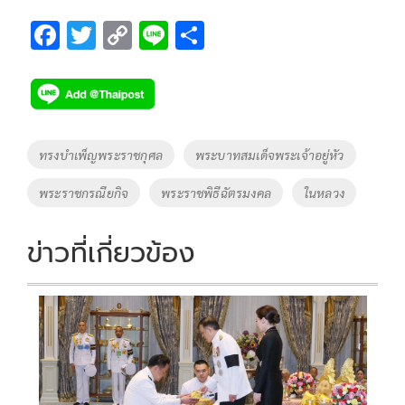
F
T
C
Li
S
ac
wi
o
n
h
e
tt
p
e
ar
b
er
y
e
o
Li
Tags
ทรงบำเพ็ญพระราชกุศล
พระบาทสมเด็จพระเจ้าอยู่หัว
o
n
พระราชกรณียกิจ
พระราชพิธีฉัตรมงคล
ในหลวง
k
k
ข่าวที่เกี่ยวข้อง