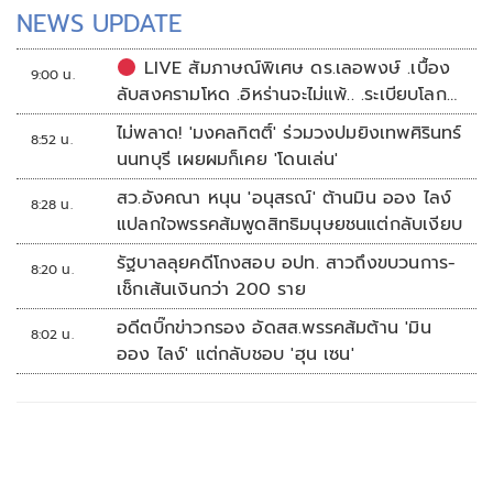
NEWS UPDATE
LIVE สัมภาษณ์พิเศษ ดร.เลอพงษ์ .เบื้อง
9:00 น.
ลับสงครามโหด .อิหร่านจะไม่แพ้.. .ระเบียบโลก
ใหม่ในตะวันออกกลาง…. | อิสรภาพแห่งความ
ไม่พลาด! 'มงคลกิตติ์' ร่วมวงปมยิงเทพศิรินทร์
8:52 น.
คิด กับ..สำราญ รอดเพชร
นนทบุรี เผยผมก็เคย 'โดนเล่น'
สว.อังคณา หนุน 'อนุสรณ์' ต้านมิน ออง ไลง์
8:28 น.
แปลกใจพรรคส้มพูดสิทธิมนุษยชนแต่กลับเงียบ
รัฐบาลลุยคดีโกงสอบ อปท. สาวถึงขบวนการ-
8:20 น.
เช็กเส้นเงินกว่า 200 ราย
อดีตบิ๊กข่าวกรอง อัดสส.พรรคส้มต้าน 'มิน
8:02 น.
ออง ไลง์' แต่กลับชอบ 'ฮุน เซน'