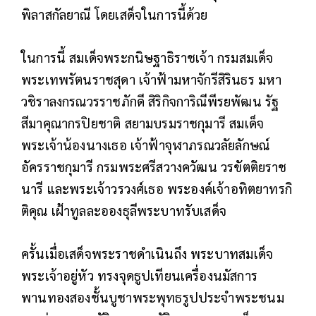
พิลาสกัลยาณี โดยเสด็จในการนี้ด้วย
ในการนี้ สมเด็จพระกนิษฐาธิราชเจ้า กรมสมเด็จ
พระเทพรัตนราชสุดา เจ้าฟ้ามหาจักรีสิรินธร มหา
วชิราลงกรณวรราชภักดี สิริกิจการิณีพีรยพัฒน รัฐ
สีมาคุณากรปิยชาติ สยามบรมราชกุมารี สมเด็จ
พระเจ้าน้องนางเธอ เจ้าฟ้าจุฬาภรณวลัยลักษณ์
อัครราชกุมารี กรมพระศรีสวางควัฒน วรขัตติยราช
นารี และพระเจ้าวรวงศ์เธอ พระองค์เจ้าอทิตยาทรกิ
ติคุณ เฝ้าทูลละอองธุลีพระบาทรับเสด็จ
ครั้นเมื่อเสด็จพระราชดำเนินถึง พระบาทสมเด็จ
พระเจ้าอยู่หัว ทรงจุดธูปเทียนเครื่องนมัสการ
พานทองสองชั้นบูชาพระพุทธรูปประจำพระชนม