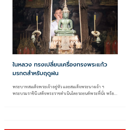
หลวงราชสาริณีสิริพัชร มหาวัชรราชธิดา ณ พระที่นั่งพิมานรัต
ยา พระบรมมหาราชวัง
ในหลวง ทรงเปลี่ยนเครื่องทรงพระแก้ว
มรกตสำหรับฤดูฝน
พระบาทสมเด็จพระเจ้าอยู่หัว และสมเด็จพระนางเจ้า ฯ
พระบรมราชินี เสด็จพระราชดำเนินโดยรถยนต์พระที่นั่ง พร้อม
ด้วยสมเด็จพระเจ้าลูกเธอ เจ้าฟ้าสิริวัณณวรี นารีรัตนราชกัญญา
สมเด็จพระเจ้าลูกยาเธอ เจ้าฟ้าทีปังกรรัศมีโชติ มหาวชิโรตตมา
งกูร สิริวิบูลยราชกุมาร