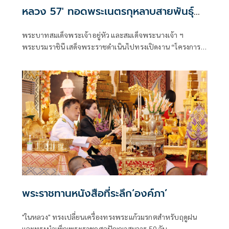
หลวง 57' ทอดพระเนตรกุหลาบสายพันธุ์
ใหม่ 'ควีนสุทิดา'
พระบาทสมเด็จพระเจ้าอยู่หัว และสมเด็จพระนางเจ้า ฯ
พระบรมราชินี เสด็จพระราชดำเนินไปทรงเปิดงาน “โครงการ
หลวง 57“ ภายใต้แนวคิด “พรรณพืชพระราชทาน สืบสาน
รักษา ต่อยอด จากดอยสู่เมือง” (The Blooming Legacy of
Royal Flora)
พระราชทานหนังสือที่ระลึก‘องค์ภา’
"ในหลวง" ทรงเปลี่ยนเครื่องทรงพระแก้วมรกตสำหรับฤดูฝน
และทรงบำเพ็ญพระราชกุศลปัญญาสมวาร 50 วัน