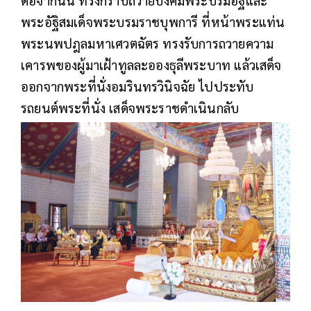
ต่อจากนั้น ทรงกราบถวายบังคมพระบรมอัฐิและ
พระอัฐิสมเด็จพระบรมราชบุพการี ที่หน้าพระแท่น
พระนพปฎลมหาเศวตฉัตร ทรงรับการถวายความ
เคารพของผู้มาเฝ้าทูลละอองธุลีพระบาท แล้วเสด็จ
ออกจากพระที่นั่งอมรินทรวินิจฉัย ไปประทับ
รถยนต์พระที่นั่ง เสด็จพระราชดำเนินกลับ