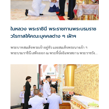
ในหลวง พระราชินี พระราชทานพระบรมราช
วโรกาสให้คณะบุคคลต่าง ๆ เฝ้าฯ
พระบาทสมเด็จพระเจ้าอยู่หัว และสมเด็จพระนางเจ้า ฯ
พระบรมราชินี เสด็จออก ณ พระที่นั่งอัมพรสถาน พระราชวัง
ดุสิต พระราชทานพระบรมราชวโรกาสให้ คณะบุคคลต่าง ๆ
เฝ้าทูลละอองธุลีพระบาท ตามลำดับดังนี้