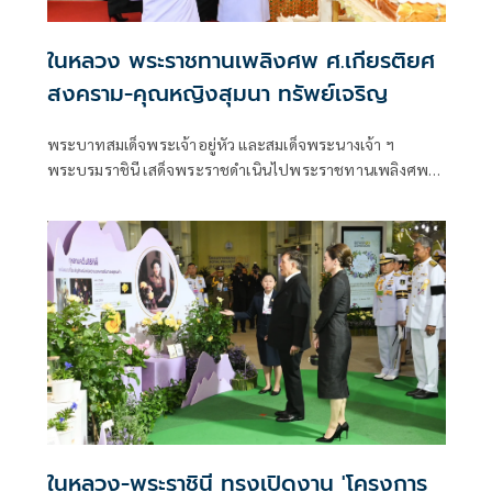
ในหลวง พระราชทานเพลิงศพ ศ.เกียรติยศ
สงคราม-คุณหญิงสุมนา ทรัพย์เจริญ
พระบาทสมเด็จพระเจ้าอยู่หัว และสมเด็จพระนางเจ้า ฯ
พระบรมราชินี เสด็จพระราชดำเนินไปพระราชทานเพลิงศพ
ศาสตราจารย์เกียรติยศสงคราม ทรัพย์เจริญ
ป.จ.,ม.ป.ช.,ม.ว.ม.,ภ.ป.ร. 3 ,ว.ป.ร.3 และคุณหญิงสุมนา ทรัพย์
เจริญ ต.จ.,ป.ม.
ในหลวง-พระราชินี ทรงเปิดงาน 'โครงการ