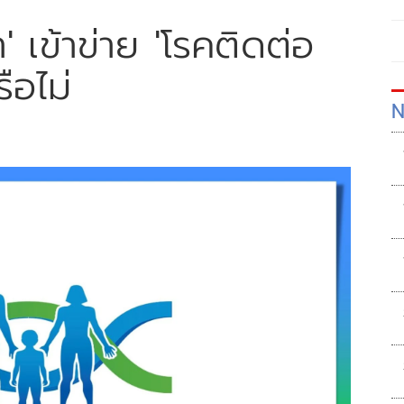
า' เข้าข่าย 'โรคติดต่อ
ือไม่
N