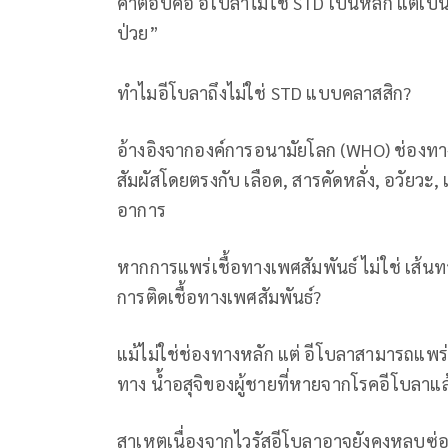
คำตอบคือ อีโบลาไม่ใช่ STD เป็นหลัก แต่เป
ป่วย”
ทำไมอีโบลาถึงไม่ใช่ STD แบบคลาสสิก?
อ้างอิงจากองค์การอนามัยโลก (WHO) ช่องท
สัมผัสโดยตรงกับ เลือด, สารคัดหลั่ง, อวัยวะ, เนื้
อาการ
หากการแพร่เชื้อทางเพศสัมพันธ์ ไม่ใช่ เส
การติดเชื้อทางเพศสัมพันธ์?
แม้ไม่ใช่ช่องทางหลัก แต่ อีโบลาสามารถแพ
ทาง น้ำอสุจิของผู้ชายที่หายจากโรคอีโบลาแล
สาเหตุเนื่องจากไวรัสอีโบลาอาจยังคงหลบซ่อน