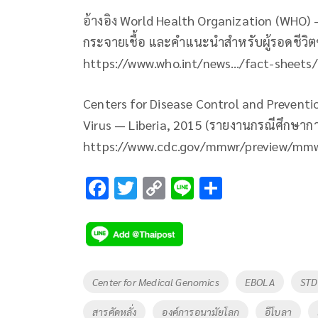
อ้างอิง World Health Organization (WHO) –
กระจายเชื้อ และคำแนะนำสำหรับผู้รอดชีวิ
https://www.who.int/news…/fact-sheets/
Centers for Disease Control and Preventi
Virus — Liberia, 2015 (รายงานกรณีศึกษาการ
https://www.cdc.gov/mmwr/preview/m
F
T
C
Li
S
ac
wi
o
n
h
e
tt
p
e
ar
b
er
y
e
o
Li
Tags
Center for Medical Genomics
EBOLA
STD
o
n
สารคัดหลั่ง
องค์การอนามัยโลก
อีโบลา