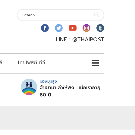
LINE : @THAIPOST
พ์
ไทยโพสต์ ทีวี
มองมุมสูง
จำเขามาเล่าให้ฟัง : เมื่อเราอายุ
80 ปี