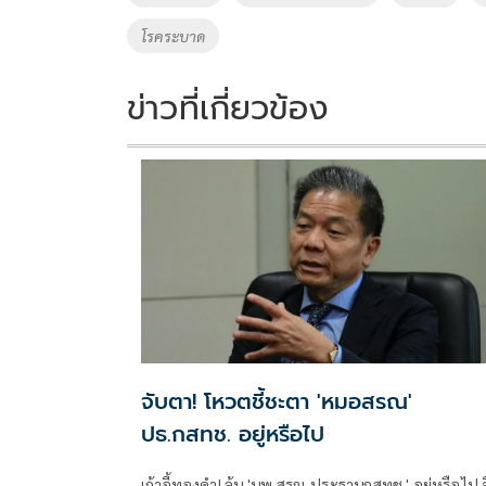
k
k
โรคระบาด
ข่าวที่เกี่ยวข้อง
จับตา! โหวตชี้ชะตา 'หมอสรณ'
ปธ.กสทช. อยู่หรือไป
เก้าอี้ทองคำ! ลุ้น 'นพ.สรณ-ประธานกสทช.' อยู่หรือไป จี