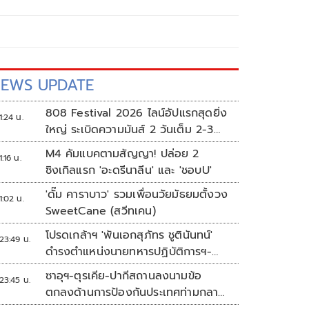
EWS UPDATE
808 Festival 2026 ไลน์อัปแรกสุดยิ่ง
1:24 น.
ใหญ่ ระเบิดความมันส์ 2 วันเต็ม 2-3
ต.ค.นี้
M4 คัมแบคตามสัญญา! ปล่อย 2
1:16 น.
ซิงเกิลแรก 'อะดรีนาลีน' และ 'ชอบU'
'ดั๊ม คาราบาว' รวมเพื่อนวัยมัธยมตั้งวง
1:02 น.
SweetCane (สวีทเคน)
โปรดเกล้าฯ 'พันเอกสุภัทร ชูตินันทน์'
23:49 น.
ดำรงตำแหน่งนายทหารปฏิบัติการฯ-
พระราชทานยศ 'พลตรี'
ซาอุฯ-ตุรเคีย-ปากีสถานลงนามข้อ
23:45 น.
ตกลงด้านการป้องกันประเทศท่ามกลาง