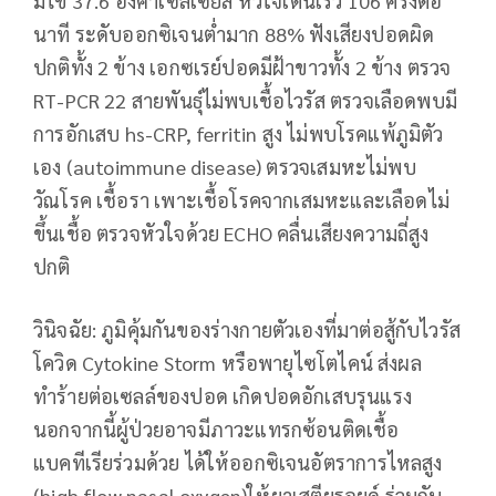
มีไข้ 37.6 องศาเซลเซียส หัวใจเต้นเร็ว 106 ครั้งต่อ
นาที ระดับออกซิเจนต่ำมาก 88% ฟังเสียงปอดผิด
ปกติทั้ง 2 ข้าง เอกซเรย์ปอดมีฝ้าขาวทั้ง 2 ข้าง ตรวจ
RT-PCR 22 สายพันธุ์ไม่พบเชื้อไวรัส ตรวจเลือดพบมี
การอักเสบ hs-CRP, ferritin สูง ไม่พบโรคแพ้ภูมิตัว
เอง (autoimmune disease) ตรวจเสมหะไม่พบ
วัณโรค เชื้อรา เพาะเชื้อโรคจากเสมหะและเลือดไม่
ขึ้นเชื้อ ตรวจหัวใจด้วย ECHO คลื่นเสียงความถี่สูง
ปกติ
วินิจฉัย: ภูมิคุ้มกันของร่างกายตัวเองที่มาต่อสู้กับไวรัส
โควิด Cytokine Storm หรือพายุไซโตไคน์ ส่งผล
ทำร้ายต่อเซลล์ของปอด เกิดปอดอักเสบรุนแรง
นอกจากนี้ผู้ป่วยอาจมีภาวะแทรกซ้อนติดเชื้อ
แบคทีเรียร่วมด้วย ได้ให้ออกซิเจนอัตราการไหลสูง
(high flow nasal oxygen)ให้ยาเสตียรอยด์ ร่วมกับ