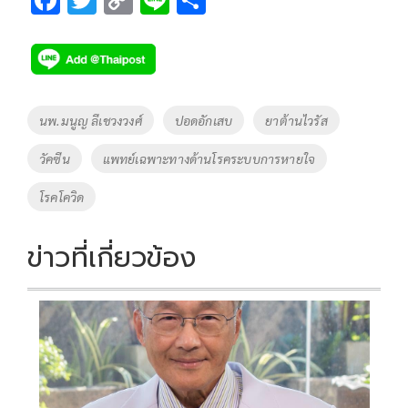
ac
wi
o
n
h
e
tt
p
e
ar
b
er
y
e
o
Li
Tags
นพ.มนูญ ลีเชวงวงศ์
ปอดอักเสบ
ยาต้านไวรัส
o
n
วัคซีน
แพทย์เฉพาะทางด้านโรคระบบการหายใจ
k
k
โรคโควิด
ข่าวที่เกี่ยวข้อง