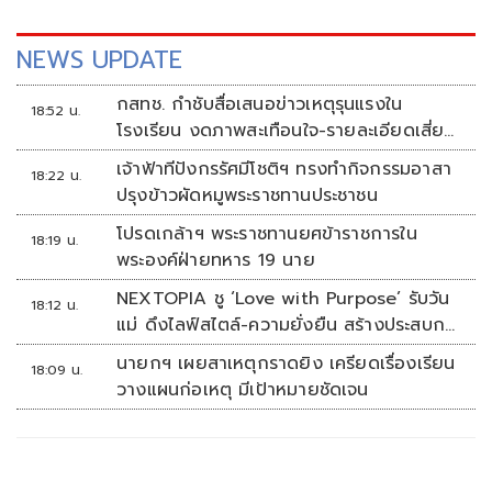
NEWS UPDATE
กสทช. กำชับสื่อเสนอข่าวเหตุรุนแรงใน
18:52 น.
โรงเรียน งดภาพสะเทือนใจ-รายละเอียดเสี่ยง
เลียนแบบ
เจ้าฟ้าทีปังกรรัศมีโชติฯ ทรงทำกิจกรรมอาสา
18:22 น.
ปรุงข้าวผัดหมูพระราชทานประชาชน
โปรดเกล้าฯ พระราชทานยศข้าราชการใน
18:19 น.
พระองค์ฝ่ายทหาร 19 นาย
NEXTOPIA ชู ‘Love with Purpose’ รับวัน
18:12 น.
แม่ ดึงไลฟ์สไตล์-ความยั่งยืน สร้างประสบกา
รณ์ช้อปปิงมีความหมาย
นายกฯ เผยสาเหตุกราดยิง เครียดเรื่องเรียน
18:09 น.
วางแผนก่อเหตุ มีเป้าหมายชัดเจน