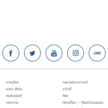
การเมือง
กรองสถานการณ์
เปลว สีเงิน
วาไรตี้
คอลัมนิสต์
กีฬา
บทความ
ท่องเที่ยว – ศิลปวัฒนธรรม