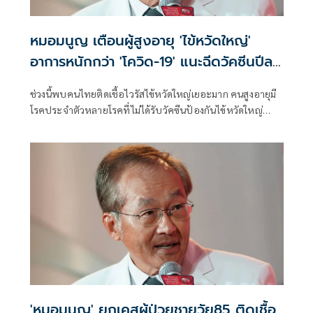
หมอมนูญ เตือนผู้สูงอายุ 'ไข้หวัดใหญ่'
อาการหนักกว่า 'โควิด-19' แนะฉีดวัคซีนปีละ
เข็ม ลดรุนแรง
ช่วงนี้พบคนไทยติดเชื้อไวรัสไข้หวัดใหญ่เยอะมาก คนสูงอายุมี
โรคประจำตัวหลายโรคที่ไม่ได้รับวัคซีนป้องกันไข้หวัดใหญ่
เวลาติดเชื้อ บางคนอาการหนัก
'หมอมนูญ' ยกเคสผู้ป่วยชายวัย85 ติดเชื้อ