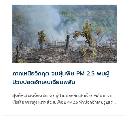
ภาคเหนือวิกฤต จมฝุ่นพิษ PM 2.5 พบผู้
ป่วยปอดอักเสบเฉียบพลัน
ฝุ่นพิษเล่นเหนือหนัก! พบผู้ป่วยปอดอักเสบเฉียบพลัน ภาวะ
เม็ดเลือดขาวสูง แพทย์ มช. เตือน PM2.5 ทำปอดอักเสบรุนแรง
คนไข้ทรุดไว เสี่ยงหายใจล้มเหลว