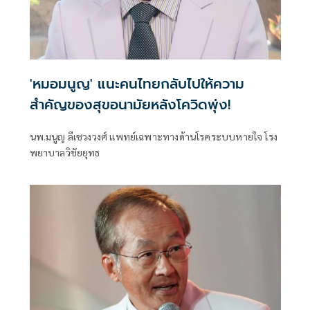
'หมอมนูญ' แนะคนไทยกลับไปให้ความ
สำคัญของสุขอนามัยหลังโควิดพุ่ง!
นพ.มนูญ ลีเชวงวงศ์ แพทย์เฉพาะทางด้านโรคระบบหายใจ โรง
พยาบาลวิชัยยุทธ