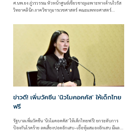
ศ.นพ.ยง ภู่วรวรรณ หัวหน้าศูนย์เชี่ยวชาญเฉพาะทางด้านไวรัส
วิทยาคลินิก ภาควิชากุมารเวชศาสตร์ คณะแพทยศาสตร์
จุฬาลงกรณ์มหาวิทยาลัย
ข่าวดี! เพิ่มวัคซีน 'นิวโมคอคคัส' ให้เด็กไทย
ฟรี
รัฐบาลเพิ่มวัคซีน 'นิวโมคอคคัส' ให้เด็กไทยฟรี! ยกระดับการ
ป้องกันโรคร้าย ลดเสี่ยงปอดอักเสบ–เยื่อหุ้มสมองอักเสบ มีผล
บังคับใช้แล้ว