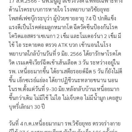
17 ส.ค.2566 - นพ.มนูญ ลีเชวงวงศ์ แพทย์เฉพาะทาง
ด้านโรคระบบการหายใจ โรงพยาบาลวิชัยยุทธ
โพสต์เฟซบุ๊กระบุว่า ผู้ป่วยชายอายุ 74 ปี ปกติแข็ง
แรงดีเป็นโรคต่อมลูกหมากโต ฉีดวัคซีนป้องกันโรค
โควิดแอสตราเซเนกา 2 เข็ม และโมเดอร์นา 2 เข็ม มี
ไข้ ไอ ระคายคอ ตรวจ ATK บวก เข้านอนในโรง
พยาบาลใกล้บ้านวันที่ 9 มิย. 2566 ได้ยารักษาโรคโค
วิด เรมเดซิเวียร์ฉีดเข้าเส้นเลือด 3 วัน ระหว่างอยู่ใน
รพ. เหนื่อยมากขึ้น ได้ยาเสตียรอยด์ฉีด 5 วัน ก็ยังไม่ดี
ขึ้น เอ็กซเรย์แย่ลง ได้ยาปฏิชีวนะหลายขนาน นอน
ในรพ.ตั้งแต่วันที่ 9-30 มิย.หลังกลับบ้านเหนื่อยมาก
ขึ้นกว่าเดิม ไม่มีไข้ ไม่ไอ ไม่เจ็บคอ ไม่มีน้ำมูก เคยสูบ
บุหรี่เลิกมา 30 ปี
วันที่ 4 ก.ค.เหนื่อยมากมา รพ.วิชัยยุทธ ตรวจร่างกาย