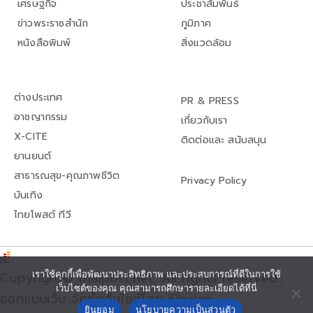
เศรษฐกิจ
ประชาสัมพันธ์
ข่าวพระราชสำนัก
ภูมิภาค
หนังสือพิมพ์
สิ่งแวดล้อม
ต่างประเทศ
PR & PRESS
อาชญากรรม
เกี่ยวกับเรา
X-CITE
ติดต่อและ สนับสนุน
ยานยนต์
สาธารณสุข-คุณภาพชีวิต
Privacy Policy
บันเทิง
ไทยโพสต์ ทีวี
Copyright© thaipost.net, All rights reserved.,
เราใช้คุกกี้เพื่อพัฒนาประสิทธิภาพ และประสบการณ์ที่ดีในการใช้
เว็บไซต์ของคุณ คุณสามารถศึกษารายละเอียดได้ที่นี่
ออกแบบเว็บ จัดทำเว็บไซต์โดย iDesign
ยินยอม
นโยบายความเป็นส่วนตัว