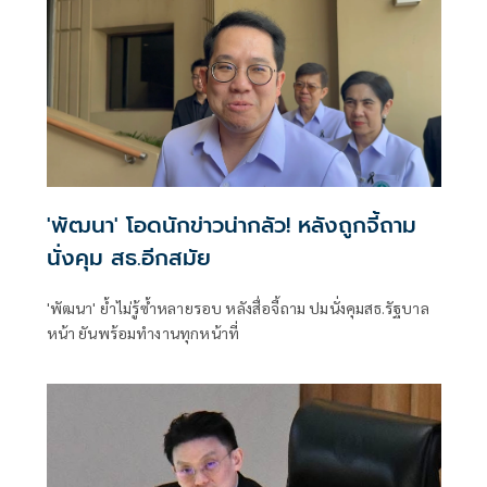
'พัฒนา' โอดนักข่าวน่ากลัว! หลังถูกจี้ถาม
นั่งคุม สธ.อีกสมัย
'พัฒนา' ยํ้าไม่รู้ซํ้าหลายรอบ หลังสื่อจี้ถาม ปมนั่งคุมสธ.รัฐบาล
หน้า ยันพร้อมทำงานทุกหน้าที่