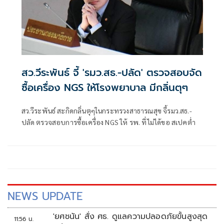
สว.วีระพันธ์ จี้ 'รมว.สธ.-ปลัด' ตรวจสอบจัด
ซื้อเครื่อง NGS ให้โรงพยาบาล มีกลิ่นตุๆ
สว.วีระพันธ์ สะกิดกลิ่นตุๆในกระทรวงสาธารณสุข จี้รมว.สธ.-
ปลัด ตรวจสอบการซื้อเครื่อง NGS ให้ รพ. ที่ไม่ได้ขอ สเปคต่ำ
NEWS UPDATE
'ยศชนัน' สั่ง ศธ. ดูแลความปลอดภัยขั้นสูงสุด
11:56 น.