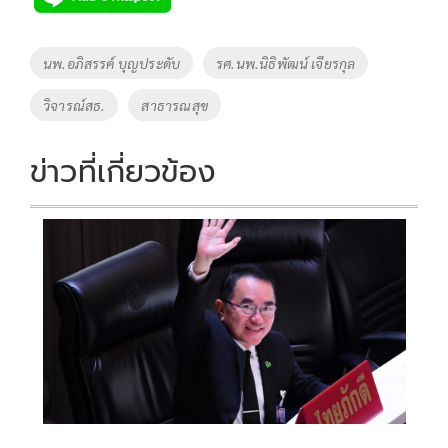
b
er
y
e
o
Li
Tags
นพ.อภิสรรค์ บุญประดับ
รศ.นพ.นิธิพัฒน์ เจียรกุล
o
n
วิจารณ์สธ.
สาธารณสุข
k
k
ข่าวที่เกี่ยวข้อง