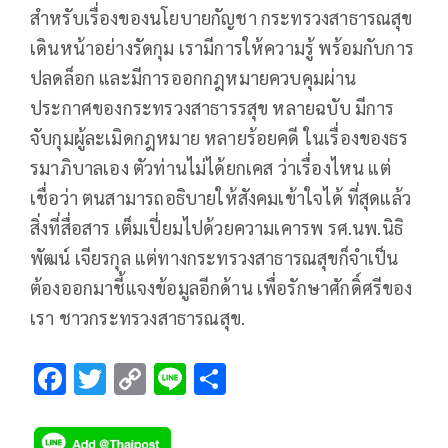
สำหรับเรื่องของนโยบายกัญชา กระทรวงสาธารณสุข
เดินหน้าอย่างรัดกุม เรามีการให้ความรู้ พร้อมกับการ
ปลดล็อก และมีการออกกฎหมายควบคุมผ่าน
ประกาศของกระทรวงสาธารรสุข หลายฉบับ มีการ
จับกุมผู้ละเมิดกฎหมาย หลายร้อยคดี ในเรื่องของธร
รมาภิบาลเอง ตัวท่านไม่ได้ยกเคส ว่าเรื่องไหน แต่
เชื่อว่า ตนสามารถอธิบายให้สังคมเข้าใจได้ ที่สุดแล้ว
สิ่งที่สื่อสาร เต็มเปี่ยมไปด้วยความเคารพ รศ.นพ.นิธิ
พัฒน์ เจียรกุล แต่ทางกระทรวงสาธารณสุขก็จำเป็น
ต้องออกมาชี้แจงข้อมูลอีกด้าน เพื่อรักษาศักดิ์ศรีของ
เรา ชาวกระทรวงสาธารณสุข.
F
T
C
Li
S
ac
wi
o
n
h
e
tt
p
e
ar