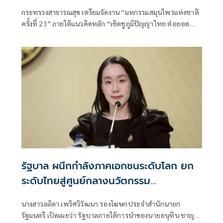
กระทรวงสาธารณสุข เตรียมจัดงาน “มหกรรมสมุนไพรแห่งชาติ
ครั้งที่ 23” ภายใต้แนวคิดหลัก “เชิดชูภูมิปัญญาไทย ต่อยอด
เศรษฐกิจใหม่ ก้าวไกลสู่สากล” และแนวคิดย่อย “จากธรรมชาติ
สู่การสร้างเศรษฐกิจ”
รัฐบาล ผนึกกำลังภาคเอกชนระดับโลก ยก
ระดับไทยสู่ศูนย์กลางนวัตกรรม
วิทยาศาสตร์ชีวภาพภูมิภาค
นางสาวลลิดา เพริศวิวัฒนา รองโฆษกประจำสำนักนายก
รัฐมนตรี เปิดเผยว่า รัฐบาลภายใต้การนำของนายอนุทิน ชาญวีร