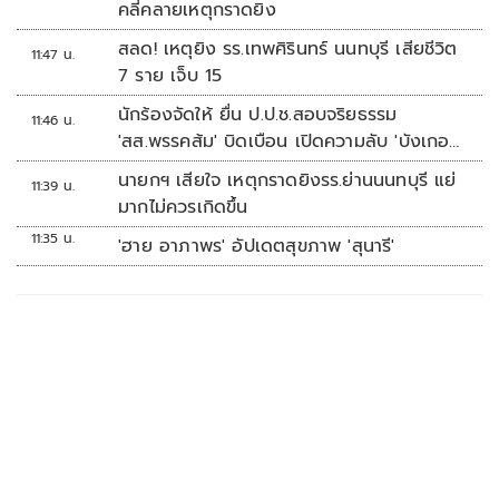
คลี่คลายเหตุกราดยิง
สลด! เหตุยิง รร.เทพศิรินทร์ นนทบุรี เสียชีวิต
11:47 น.
7 ราย เจ็บ 15
นักร้องจัดให้ ยื่น ป.ป.ช.สอบจริยธรรม
11:46 น.
'สส.พรรคส้ม' บิดเบือน เปิดความลับ 'บังเกอร์
ทหาร'
นายกฯ เสียใจ เหตุกราดยิงรร.ย่านนนทบุรี แย่
11:39 น.
มากไม่ควรเกิดขึ้น
11:35 น.
'ฮาย อาภาพร' อัปเดตสุขภาพ 'สุนารี'