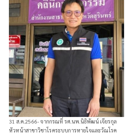
31 ส.ค.2566- จากกรณที่ รศ.นพ.นิธิพัฒน์ เจียรกุล
หัวหน้าสาขาวิชาโรคระบบการหายใจและวัณโรค