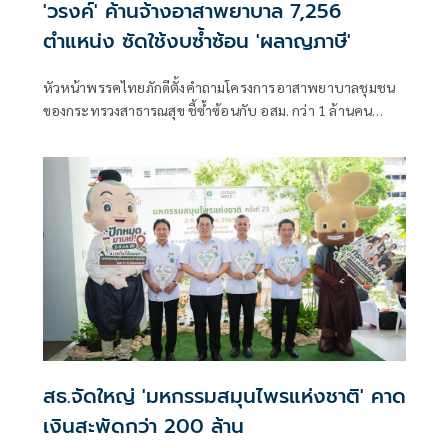
'วรงค์' ค้านจ้างอาสาพยาบาล 7,256
ตำแหน่ง ซัดใช้งบซ้ำซ้อน 'ผลาญภาษี'
หัวหน้าพรรคไทยภักดีตั้งคำถามโครงการอาสาพยาบาลชุมชน
ของกระทรวงสาธารณสุข ชี้ซ้ำซ้อนกับ อสม. กว่า 1 ล้านคน
พร้อมเสนอให้นำงบประมาณไปบรรจุพยาบาลและบุคลากร
สาธารณสุข
สธ.จัดใหญ่ 'มหกรรมสมุนไพรแห่งชาติ' คาด
เงินสะพัดกว่า 200 ล้าน