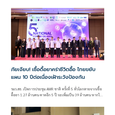
กูล นายกรัฐมนตรี ให้คว
ภัยเงียบ! เชื้อดื้อยาคร่าชีวิตอื้อ ไทยขยับ
แผน 10 ปีต่อเนื่องเฝ้าระวังป้องกัน
รมว.สธ. เปิดการประชุม AMR ชาติ ครั้งที่ 5 ทั่วโลกตายจากเชื้อ
ดื้อยา 1.27 ล้านคน คาดอีก 5 ปี จะเพิ่มเป็น 39 ล้านคน หากไม่มี
มาตรการรับมือ ส่วนไทย ตายปีละ 3.8 หมื่นคน สธ. จับมือ
เกษตรฯ - ทส. - สสส. ขับเคลื่อนแผนต่อเนื่อง 10 ปี ภายใต้
กรอบ One Health เดินหน้าเฝ้าระวังป้องกันเชื้อดื้อยา