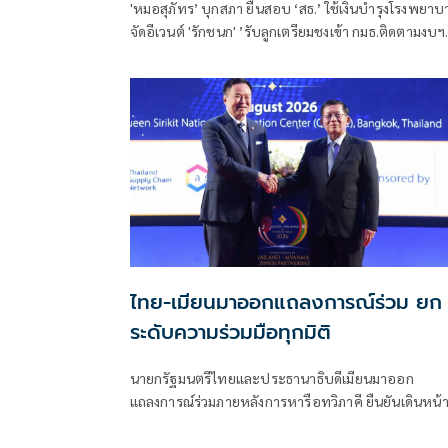
'หมอสุภัทร’ บุกสภา ยื่นสอบ ‘สธ.’ ใช้เงินบำรุงโรงพยาบ
จัดอีเวนต์ 'รักชนก' ’รับลูกเตรียมชงเข้า กมธ.ติดตามงบฯ
สังคายนา
ไทย-เมียนมาออกแถลงการณ์ร่วม ยก
ระดับความร่วมมือทุกมิติ
นายกรัฐมนตรีไทยและประธานาธิบดีเมียนมาออก
แถลงการณ์ร่วมภายหลังการหารือทวิภาคี ยืนยันเดินหน้
ขยายความร่วมมือด้านความมั่นคง เศรษฐกิจ การค้า
ชายแดน การปราบปรามอาชญากรรมข้ามชา