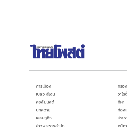
การเมือง
กรอง
เปลว สีเงิน
วาไรตี
คอลัมนิสต์
กีฬา
บทความ
ท่อง
เศรษฐกิจ
ประชา
ข่าวพระราชสำนัก
ภูมิภ