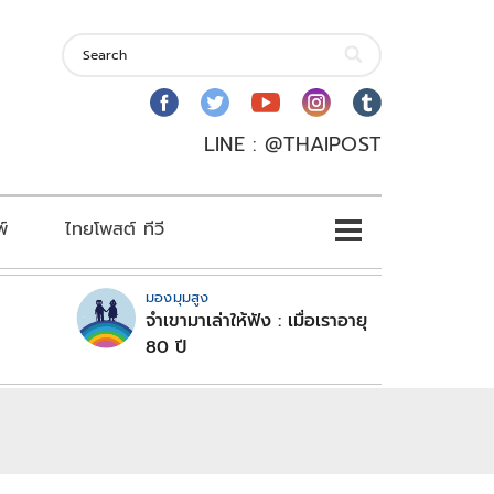
LINE : @THAIPOST
พ์
ไทยโพสต์ ทีวี
มองมุมสูง
จำเขามาเล่าให้ฟัง : เมื่อเราอายุ
80 ปี