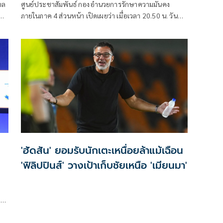
าล
ศูนย์ประชาสัมพันธ์ กองอำนวยการรักษาความมั่นคง
ภายในภาค 4 ส่วนหน้า เปิดเผยว่า เมื่อเวลา 20.50 น. วันที่
6 ส.ค. ที่ผ่านมา เกิดเหตุคนร้ายไม่ทราบจำนวนใช้อาวุธปืน
ลอบยิงนายรียะ อาแว อดีตผู้ช่วยผู้ใหญ่บ้านหมู่ที่ 5
'ฮัดสัน' ยอมรับนักเตะเหนื่อยล้าแม้เฉือน
'ฟิลิปปินส์' วางเป้าเก็บชัยเหนือ 'เมียนมา'
า