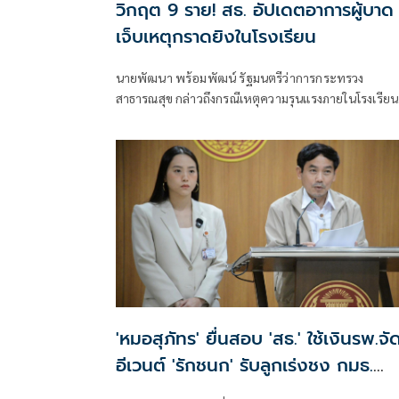
วิกฤต 9 ราย! สธ. อัปเดตอาการผู้บาด
เจ็บเหตุกราดยิงในโรงเรียน
นายพัฒนา พร้อมพัฒน์ รัฐมนตรีว่าการกระทรวง
สาธารณสุข กล่าวถึงกรณีเหตุความรุนแรงภายในโรงเรียน
เทพศิรินทร์ นนทบุรี อ.บางกรวย จ.นนทบุรี ว่า ตนได้
ลงพื้นที่เพื่อติดตามสถานการณ์ และได้มอบหมายให้โรง
พยาบาลในสังกัดกระทรวงสาธารณสุขพื้นที่โดยรอบให้
ดูแลผู้บาดเจ็บอย่างดีที่สุด โดยเน้นย้ำให้ติดตามอาการผู้
ป่วยอาการหนักอย่างใกล้ชิด
'หมอสุภัทร' ยื่นสอบ 'สธ.' ใช้เงินรพ.จั
อีเวนต์ 'รักชนก' รับลูกเร่งชง กมธ.
สังคายนา