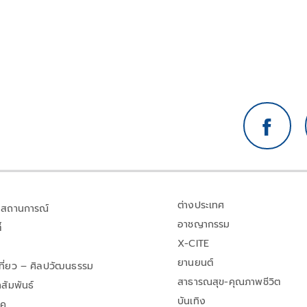
ต่างประเทศ
สถานการณ์
อาชญากรรม
้
X-CITE
ยานยนต์
เที่ยว – ศิลปวัฒนธรรม
สาธารณสุข-คุณภาพชีวิต
สัมพันธ์
บันเทิง
าค