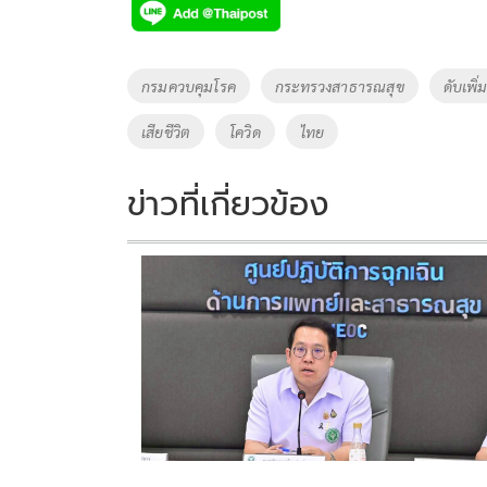
e
tt
p
e
ar
b
er
y
e
o
Li
Tags
กรมควบคุมโรค
กระทรวงสาธารณสุข
ดับเพิ่
o
n
เสียชีวิต
โควิด
ไทย
k
k
ข่าวที่เกี่ยวข้อง