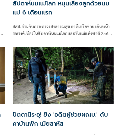
สัปดาห์นมแม่โลก หนุนเลี้ยงลูกด้วยนม
แม่ 6 เดือนแรก
สสส. ร่วมกับกระทรวงสาธารณสุข ภาคีเครือข่าย เดินหน้า
รณรงค์เนื่องในสัปดาห์นมแม่โลกและวันแม่แห่งชาติ 2569
ชวนสังคมไทยร่วมส่งเสริมการเลี้ยงลูกด้วยนมแม่อย่างเดียว
6 เดือนแรกเพื่อสร้างรากฐานเด็กไทย
การ
ด
ปัตตานีระอุ! ยิง 'อดีตผู้ช่วยผญบ.' ดับ
คาบ้านพัก เมียสาหัส