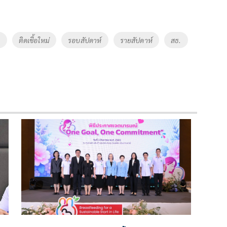
ม
ติดเชื้อใหม่
รอบสัปดาห์
รายสัปดาห์
สธ.