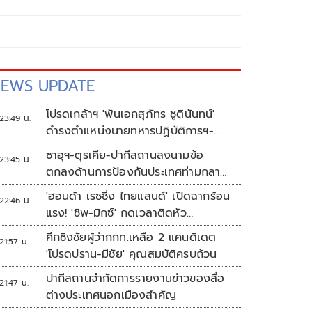
EWS UPDATE
โปรดเกล้าฯ 'พันเอกสุภัทร ชูตินันทน์'
23:49 น.
ดำรงตำแหน่งนายทหารปฏิบัติการฯ-
พระราชทานยศ 'พลตรี'
ซาอุฯ-ตุรเคีย-ปากีสถานลงนามข้อ
23:45 น.
ตกลงด้านการป้องกันประเทศท่ามกลาง
สงครามในภูมิภาค
'ฮอนด้า เรซซิ่ง ไทยแลนด์' เปิดฉากร้อน
22:46 น.
แรง! 'ชิพ-มิกซ์' กดเวลาติดหัว
แถว ARRC สนาม 4 ที่มัลดาลิกา
ศึกชิงชัยผู้ว่ากกท.เหลือ 2 แคนดิเดต
21:57 น.
'โปรดปราน-มีชัย' คุณสมบัติครบถ้วน
ปากีสถานจำกัดการรายงานข่าวของสื่อ
21:47 น.
ต่างประเทศนอกเมืองสำคัญ