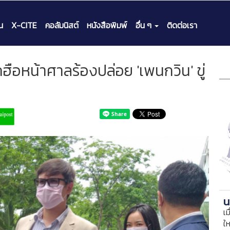
น
X-CITE
คอลัมนิสต์
หนังสือพิมพ์
อื่น ๆ
ติดต่อเรา
ุกฮือหน้าศาลร้องปล่อย 'เพนกวิน' ขู่
น
เม
ใ