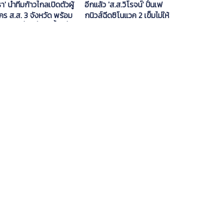
อีกแล้ว 'ส.ส.วิโรจน์' ปั่นเฟ
ธา' นำทีมก้าวไกลเปิดตัวผู้
กนิวส์ฉีดซิโนแวค 2 เข็มไม่ให้
คร ส.ส. 3 จังหวัด พร้อม
ร่วมพิธีถวายผ้ากฐิน
ปัญหาเรื่องที่ดิน-น้ำ เชื่อ
บิดเบือนข้อปฏิบัติสำนัก
าชนะใจคนอีสานได้
พุทธฯ