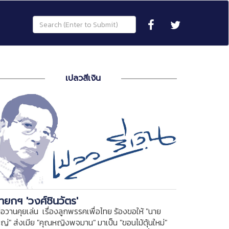
เปลวสีเงิน
ายกฯ 'วงศ์ชินวัตร'
ื่อวานคุยเล่น เรื่องลูกพรรคเพื่อไทย ร้องขอให้ "นาย
หญ่" ส่งเมีย "คุณหญิงพจมาน" มาเป็น "ขอนไม้ดุ้นใหม่"