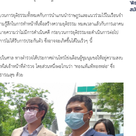
'พิ
สมั
กกระบวนการยุติธรรมทั้งหมดกับการนำแกนนำราษฎรและแนวร่วมไว้ในเรือนจำ
แก้
เอ
้ความรู้สึกในการทำหน้าที่เพื่อสร้างความยุติธรรม หมดเวลาแล้วกับการเอาคน
ด้หมายความว่าไม่มีการดำเนินคดี กระบวนการยุติธรรมจะดำเนินการต่อไป
รไม่ได้รับการประกันตัว ซึ่งอาจจะเกิดขึ้นได้ในเร็วๆ นี้
ไปในศาล ทางตำรวจได้ประกาศผ่านโทรโข่งเตือนผู้ชุมนุมขอให้อยู่ความสงบ
โห่ใส่เจ้าหน้าที่ตำรวจ โดยส่วนหนึ่งตะโกนว่า "ทองแท้แพ้ทองหล่อ" ซึ่ง
ธารณสุข ด้วย