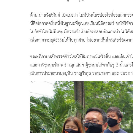
ด้าน นายรังสิมันต์ เปิดเผยว่า ไม่มีประโยชน์อะไรที่จะแล
นี่คือโอกาสครั้งหนึ่งในฐานะที่คุณเคยเรียนนิติศาสตร์ ขอให้ใช
ไปกักขังโดยไม่มีเหตุ มีความจำเป็นต้องปล่อยตัวแกนนำ ไม่ไ
เพื่อหาความยุติธรรมให้กับทุกฝ่าย ไม่อยากเห็นใครเสียชีวิตจากกา
ขณะที่ภายหลังพรรคก้าวไกลให้สัมภาษณ์เสร็จสิ้น และเดินเข้า
และการชุมนุมขัด พ.ร.ก.ฉุกเฉินฯ ผู้ชุมนุมได้พากันชู 3 นิ้วและ
เป็นการประชดนายอนุทิน ชาญวีรกูล รองนายกฯ และ รมว.สา