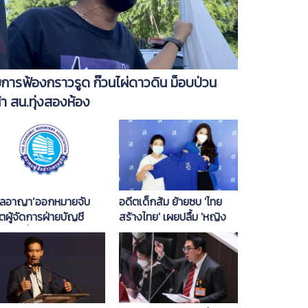
ยการฟ้องกราวรูด ก๊วนไผ่ดาวดิน ม็อบป่วน
้า สน.ทุ่งสองห้อง
าลอาญา’ออกหมายจับ
อดีตเด็กส้ม ย้ายซบ 'ไทย
ตผู้จัดการฝ่ายบัญชี
สร้างไทย' เผยปลื้ม 'หญิง
คมผู้สื่อข่าวเศรษฐกิจ
หน่อย' มอบโอกาสให้แสดง
ตนาลักทรัพย์
ศักยภาพเต็มที่