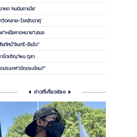
องพรรค ให้ลูกกบ-ลูกเขียดในพรรคได้เกาะ วันนี้ ขอคุย
นาคต 'คนนินทาเมีย'
เครียดซักนิด
โควิดคลาย-โรคอิจฉาคุ'
ทย"เหนือคาดหมาย"เสมอ
สัยทัศน์"อินทรี-อีแร้ง"
การ์ดเชิญ"๒๑ ตุลา.
ปิดประเทศ"เปิดตรงไหน?"
ข่าวที่เกี่ยวข้อง