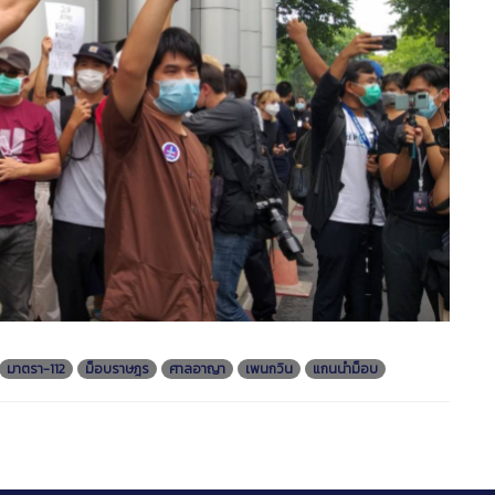
มาตรา-112
ม็อบราษฎร
ศาลอาญา
เพนกวิน
แกนนำม็อบ