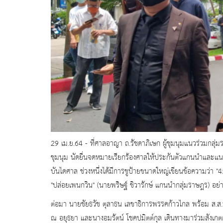
29 เม.ย.64 - ที่ศาลอาญา ถ.รัชดาภิเษก ผู้ชุมนุมแนวร่วมกลุ
ชุมนุม นัดยื่นจดหมายเรียกร้องศาลให้ประกันตัวแกนนำและแนวร
บันไดศาล ช่วงหนึ่งได้มีการชูป้ายขนาดใหญ่เขียนข้อความว่า "45
"ปล่อยเพนกวิน" (นายพริษฐ์ ชิวารักษ์ แกนนำกลุ่มราษฎร) อย่างต่
ต่อมา นายชัยธวัช ตุลาธน เลขาธิการพรรคก้าวไกล พร้อม ส.ส.
ณ อยุธยา และนางอมรัตน์ โชคปมิตต์กุล เดินทางมาร่วมสังเ