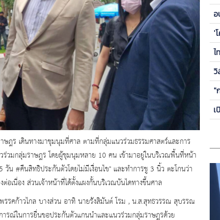
ข
อ
ซี
'
ไ
วิ
"
เ
่มราษฎร เดินทางมาชุมนุมที่ศาล ตามที่กลุ่มแนวร่วมธรรมศาสตร์และการ
่วมกลุ่มราษฎร โดยผู้ชุมนุมหลาย 10 คน เข้ามาอยู่ในบริเวณพื้นที่หน้า
 วัน #คืนสิทธิประกันตัวโดยไม่มีเงื่อนไข" และทำการชู 3 นิ้ว ตะโกนว่า
อเนื่อง ส่วนเจ้าหน้าที่ได้ตั้งแผงกั้นบริเวณบันไดทางขึ้นศาล
พรรคก้าวไกล บางส่วน อาทิ นายรังสิมันต์ โรม , น.ส.สุทธวรรณ สุบรรณ
กตการณ์ในการยื่นขอประกันตัวแกนนำและแนวร่วมกลุ่มราษฎรด้วย