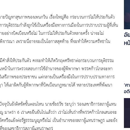
ยเฉพาะปัญหาสุขภาพของเพนกวิน เรื่องใหญ่คือ กระบวนการไม่ให้ประกันตัว
รยุติธรรมกำลังถูกใช้เป็นเครื่องมือทางการเมืองในการปราบปรามผู้ที่เห็น
ยอย่างบิดเบือนหรือไม่ ในการไม่ให้ประกันตัวหลายครั้ง น่าจะไม่
อั
จารณา เพราะนี่อาจจะเป็นโอกาสสุดท้าย ที่จะทำให้ความศรัทธาใน
หน
ม่มีคำสั่งให้ประกันตัว คงจะทำให้เกิดวิกฤตศรัทธาต่อกระบวนการยุติธรรม
ะเดินหน้าในการตรวจสอบการใช้อำนาจของผู้พิพากษา พรรคก้าวไกลจะหา
ทธิเสรีภาพของประชาชน แต่กลายเป็นเครื่องมือในการปราบปรามทางการ
 ให้เอาผิดกับผู้พิพากษาที่บิดเบือนกฎหมายได้ หลายประเทศที่พัฒนา
‘ศ
อดี
สมา
ัจจุบันยังติดขัดขั้นตอนไหน นายชัยธวัช ระบุว่า รองเลขาธิการสภาผู้แทน
เจ
ญ มาตรา 6 เราเคยยืนยันไปแล้วว่า เราไม่เห็นร่างที่พรรคก้าวไกลเสนอจะ
ยขัดหรือแย้งต่อรัฐธรรมนูญหรือไม่ เป็นอำนาจของสภาผู้แทนราษฎร และยัง
าที่ของเลขาธิการสภาผู้แทนราษฎร