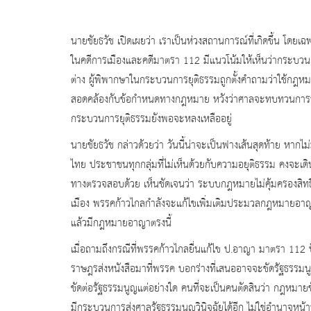
นายชัยธวัช เปิดเผยว่า เราเป็นห่วงสถานการณ์ที่เกิดขึ้น โด
ในคดีการเมืองและคดีมาตรา 112 มีแนวโน้มให้เห็นว่ากระบวนกา
ต่าง ผู้พิพากษาในกระบวนการยุติธรรมถูกตั้งคำถามว่าใช้กฎหมา
สอดคล้องกับข้อกำหนดทางกฎหมาย หวังว่าศาลจะทบทวนการพิ
กระบวนการยุติธรรมยังพอจะหลงเหลืออยู่
นายชัยธวัช กล่าวด้วยว่า วันนี้น่าจะเป็นฟางเส้นสุดท้าย หากไ
ไทย ประชาชนทุกกลุ่มที่ไม่เห็นด้วยกับความอยุติธรรม คงจ
ทางตรวจสอบด้วย เห็นชัดเจนว่า ระบบกฎหมายไม่คุ้มครองสิ
เมือง พรรคก้าวไกลกำลังจะแก้ไขเพิ่มเติมประมวลกฎหมายอาญา
แล้วมีกฎหมายอาญาตรงนี้
เมื่อถามถึงกรณีที่พรรคก้าวไกลยื่นแก้ไข ป.อาญา มาตรา 112 ป
ราษฎรส่งหนังสือมาที่พรรค บอกร่างที่เสนออาจจะขัดรัฐธรรมนู
ขัดต่อรัฐธรรมนูญแต่อย่างใด คนที่จะเป็นคนตัดสินว่า กฎหมา
มีกระบวนการส่งศาลรัฐธรรมนูญวินิจฉัยได้อีก ไม่ใช่อำนาจหน้