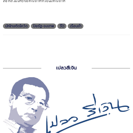
ละหลวมโดยจะตั้งใจก็ดีหรือไม่ตั้งใจก็ดี
นักโทษติดโควิด
ปิยรัฐ-จงเทพ
วีโว่
เรือนจำ
เปลวสีเงิน