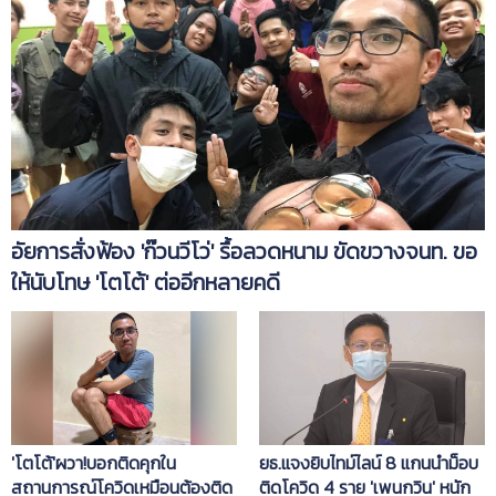
อัยการสั่งฟ้อง 'ก๊วนวีโว่' รื้อลวดหนาม ขัดขวางจนท. ขอ
ให้นับโทษ 'โตโต้' ต่ออีกหลายคดี
'โตโต้'ผวา!บอกติดคุกใน
ยธ.แจงยิบไทม์ไลน์ 8 แกนนำม็อบ
สถานการณ์โควิดเหมือนต้องติด
ติดโควิด 4 ราย 'เพนกวิน' หนัก