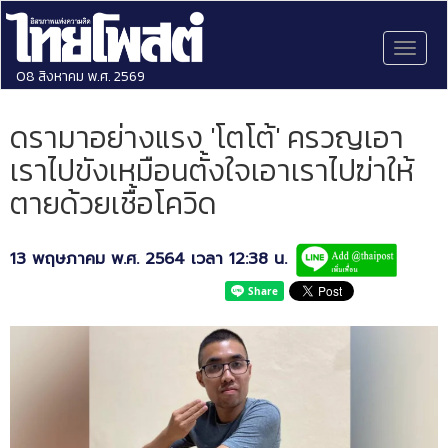
Toggl
naviga
08 สิงหาคม พ.ศ. 2569
ดรามาอย่างแรง 'โตโต้' ครวญเอา
เราไปขังเหมือนตั้งใจเอาเราไปฆ่าให้
ตายด้วยเชื้อโควิด
13 พฤษภาคม พ.ศ. 2564 เวลา 12:38 น.