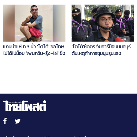
คุกยกกำลังสอง
สุด เพราะอ้วน
แกนนำแห่เท 3 นิ้ว 'โตโต้' ขอโทษ
'โตโต้'ซัดตร.จับคาร์ม็อบนนทบุรี
ไม่ได้ไปม็อบ 'เพนกวิน-รุ้ง-ไผ่' ชิ่ง
ต้นเหตุทำการชุมนุมรุนแรง
กันหมดแล้ว