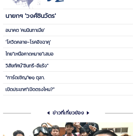
นายกฯ 'วงศ์ชินวัตร'
อนาคต 'คนนินทาเมีย'
'โควิดคลาย-โรคอิจฉาคุ'
ไทย"เหนือคาดหมาย"เสมอ
วิสัยทัศน์"อินทรี-อีแร้ง"
"การ์ดเชิญ"๒๑ ตุลา.
เปิดประเทศ"เปิดตรงไหน?"
ข่าวที่เกี่ยวข้อง