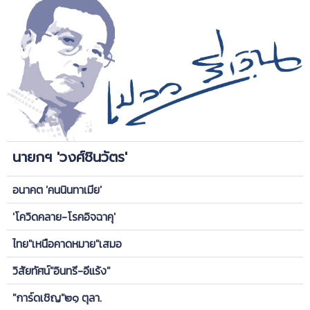
นายกฯ 'วงศ์ชินวัตร'
อนาคต 'คนนินทาเมีย'
'โควิดคลาย-โรคอิจฉาคุ'
ไทย"เหนือคาดหมาย"เสมอ
วิสัยทัศน์"อินทรี-อีแร้ง"
"การ์ดเชิญ"๒๑ ตุลา.