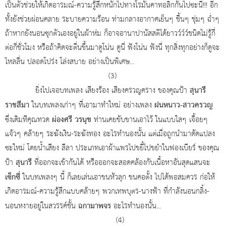
เป็นตัวช่วยให้เกิดอารมณ์-ความรู้สึกหนักไปทางโรมันคาทอลิกกันไปซะนี่!!! อีก
ทั้งยังช่วยผ่อนคลาย ระบายความร้อน ท่ามกลางอากาศเย็นๆ ชื้นๆ ชุ่มๆ ฉ่ำๆ
ถ้าหากยังนอนซุกตัวเองอยู่ในผ้าห่ม ก็อาจอานาปานัสสติได้ยาวว์ว์ว์ชนิดไม่รู้กี่
ต่อกี่ชั่วโมง หรือถ้าคิดจะตื่นขึ้นมาดูโน่น ดูนี่ ฟังโน่น ฟังนี่ ทุกสิ่งทุกอย่างก็ดูจะ
ไหลลื่น ปลอดโปร่ง โล่งสบาย อย่างเป็นพิเศษ...
(3)
สุนารี
ยิ่งไปเจอบทเพลง เสียงร้อง เสียงครวญคราง ของคุณป้า
ราชสีมา
ฝนหนาว-สาวครวญ
ในบทเพลงเก่าๆ ที่เอามาทำใหม่ อย่างเพลง
ผ่องศรี วรนุช
ซึ่งเดิมทีคุณทวด
ท่านเคยขับขานเอาไว้ ในแบบใสๆ เจื้อยๆ
แจ้วๆ คล้ายๆ ระฆังเงิน-ระฆังทอง อะไรทำนองนั้น แต่เมื่อถูกนำมาดัดแปลง
ซะใหม่ โดยน้ำเสียง ลีลา ประเภทเอาผ้าแพรไปขยี้ไปขยำในฟองเบียร์ ของคุณ
สุนารี
ป้า
ที่ออกจะเข้ากันได้ หรือออกจะสอดคล้องกับเนื้อหาอันสุดแสนจะ
เซ็กซี่
ในบทเพลงๆ นี้ ก็เลยเล่นเอาขนหัวลุก ขนคอตั้ง ไปได้พอสมควร ก่อให้
เกิดอารมณ์-ความรู้สึกแบบคล้ายๆ พวกเทพบุตร-นางฟ้า ที่กำลังนอนกลิ้ง-
ฉกามาพจร
นอนหงายอยู่ในสวรรค์ชั้น
อะไรทำนองนั้น...
(4)