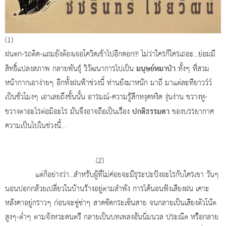
(1)
ฝนตก-รถติด-แถมยังต้องเจอโควิดเข้าไปอีกดอก!!! ไม่ว่าใครก็ใครเถอะ...ย่อมมี
มนุษย์หมาป่า
สิทธิ์แปลงสภาพ กลายพันธุ์ วิวัฒนาการไปเป็น
ทั้งๆ ที่สวม
หน้ากากเอาง่ายๆ อีกทั้งฝนฟ้าช่วงนี้ ท่านยังมาหนัก มาถี่ มาแต่ละทียาวว์ว์
เป็นชั่วโมงๆ เอาเลยถึงขั้นนั้น อารมณ์-ความรู้สึกหงุดหงิด งุ่นง่าน ขวางหู-
ปกติธรรมดา
ขวางตาอะไรต่อมิอะไร มันจึงอาจถือเป็นเรื่อง
ของบรรยากาศ
ความเป็นไปในช่วงนี้...
(2)
แต่ก็อย่างว่า...สำหรับผู้ที่ไม่ค่อยจะมีธุระปะปังอะไรกับใครเขา วันๆ
นอนปอกกล้วยเปลี่ยวในบ้านร้างอยู่ตามลำพัง การได้นอนฟังเสียงฝน เคาะ
หลังคาอยู่กราวๆ ก่อนจะซู่ซ่าๆ สาดซัดกระเซ็นสาย จนกลายเป็นเสียงตัวโน้ต
สูงๆ-ต่ำๆ ตามจังหวะดนตรี กลายเป็นบทเพลงอันนิ่มนวล ประณีต หรือกลาย