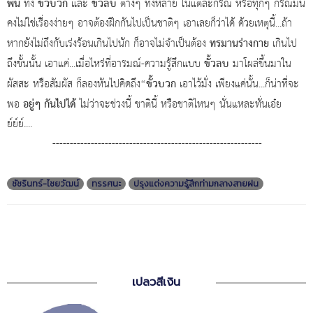
พ้น
ขั้วบวก
ขั้วลบ
ทั้ง
และ
ต่างๆ ทั้งหลาย ในแต่ละกรณี หรือทุกๆ กรณีมัน
คงไม่ใช่เรื่องง่ายๆ อาจต้องฝึกกันไปเป็นชาติๆ เอาเลยก็ว่าได้ ด้วยเหตุนี้...ถ้า
ทรมานร่างกาย
หากยังไม่ถึงกับเร่งร้อนเกินไปนัก ก็อาจไม่จำเป็นต้อง
เกินไป
ขั้วลบ
ถึงขั้นนั้น เอาแค่...เมื่อไหร่ที่อารมณ์-ความรู้สึกแบบ
มาโผล่ขึ้นมาใน
“ขั้วบวก
ผัสสะ หรือสัมผัส ก็ลองหันไปคิดถึง
เอาไว้มั่ง เพียงแค่นั้น...ก็น่าที่จะ
อยู่ๆ กันไปได้
พอ
ไม่ว่าจะช่วงนี้ ชาตินี้ หรือชาติไหนๆ นั่นแหละทั่นเอ๋ย
ย์ย์ย์....
------------------------------------------------------------
ชัชรินทร์-ไชยวัฒน์
ทรรศนะ
ปรุงแต่งความรู้สึกท่ามกลางสายฝน
เปลวสีเงิน