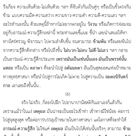
รังเกียจ ความเห็นด้วย-ไม่เห็นด้วย ฯลฯ ที่จับตัวกันเป็นคู่ๆ หรือเป็นขั้วตรงกัน
ข้าม แบบความมืด-ความสว่าง ความขาว-ความดำ ความดี-ความเลว ฯลฯ
วังวน
อะไรทำนองนั้น ด้วยเหตุนี้ถ้าหากไม่อยากตกอยู่ใน
หรือเกิดการจ่อมจม
อยู่กับอารมณ์-ความรู้สึกเหล่านี้ พระท่านเลยชี้แนะ ชี้นำ เลยนำเสนอให้หา
ข้ามพ้น
ทางใคร่ครวญ พิจารณา ไปตามลำดับขั้น จนสามารถ
หรือเลยพ้นไป
ไม่บวก-ไม่ลบ ไม่ดี-ไม่เลว
จากความรู้สึกดังกล่าว หรือไปถึงขั้น
ฯลฯ กลาย
เพราะมันเป็นเช่นนั้นเอง-มันเป็นพรรค์นั้น
เป็นอารมณ์-ความรู้สึกประเภท
แหละ
ตถาตา
อตัมมยตา
หรือเป็น
ที่จะนำไปสู่
อันเป็นสุดยอดแห่งเป้าหมาย
อมตะนิรันดร์
ทางพุทธศาสนา หรือนำไปสู่การไม่เกิด-ไม่ตาย ไปสู่ความเป็น
กาล
เอาเลยถึงขั้นนั้น...
(6)
จริง-ไม่จริง...ก็ลองไปฝึก ไปอานาปานัสสติกันเอาเองก็แล้วกัน
เหตุผล
เพราะแม้ว่าในแง่
มันน่าจะเป็นอะไรเข้าท่า เข้าทางมิใช่น้อย ต่อการ
ไปสู่จุดสูงสุด หรือต่อการบรรลุเป้าหมายในทางศาสนา แต่โอกาสที่จะทำให้
อารมณ์-ความรู้สึก
เหตุผล
ข้าม
ไม่ใช่แค่
มันเป็นไปได้เช่นนั้นจริงๆ สามารถ