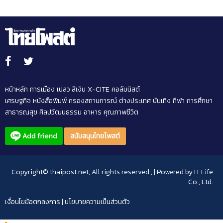
หน้าหลัก
การเมือง
เปลว สีเงิน
X-CITE
คอลัมนิสต์
เศรษฐกิจ
หนังสือพิมพ์
กรองสถานการณ์
ต่างประเทศ
บันเทิง
กีฬา
การศึกษา
สาธารณสุข
ศิลปวัฒนธรรม
อาหาร
คุณภาพชีวิต
สนับสนุนไทยโพสต์
Copyright© thaipost.net, All rights reserved., | Powered by
IT Life
Co., Ltd.
เงื่อนไขข้อตกลงการ
|
นโยบายความเป็นส่วนตัว