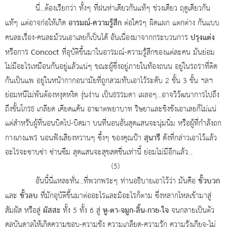
นี่...ต้องเรียกว่า ทั้งๆ ที่ฝนห่าเดียวกันแท้ๆ ช่วงเดียว ฤดูเดียวกัน
อารมณ์-ความรู้สึก
แท้ๆ แต่อาจก่อให้เกิด
ต่อใครๆ ผิดแผก แตกต่าง กันแบบ
ปรุงแต่ง
คนละเรื่อง-คนละม้วนเอาเลยก็เป็นได้ อันเนื่องมาจากกระบวนการ
Concoct
หรือการ
ที่อุบัติขึ้นมาในอารมณ์-ความรู้สึกของแต่ละคน มันย่อม
ไม่มีอะไรเหมือนกันอยู่แล้วแน่ๆ ขณะผู้ซึ่งอยู่ภายในท้องถนน อยู่ในรถราที่ติด
กันเป็นแพ อยู่ในหน้ากากอนามัยที่ถูกสวมทับเอาไว้ระดับ 2 ชั้น 3 ชั้น ฯลฯ
ย่อมหนีไม่พ้นต้องหงุดหงิด งุ่นง่าน เป็นธรรมดา เผลอๆ...อาจวิวัฒนาการไปถึง
ถึงขั้นโกรธ เกลียด เคียดแค้น อาฆาตพยาบาท ริษยาและชิงชังเอาเลยก็ไม่แน่
แต่สำหรับผู้ที่นอนบิดไป-บิดมา บนที่นอนอันสุดแสนจะนุ่มนิ่ม หรือผู้ที่กำลังถก
สุนารี
กางเกงแพร นอนฟังเสียงหวานๆ ซึ้งๆ ของคุณป้า
ดังที่กล่าวเอาไว้แล้ว
อะไรจะซาบซ่า ซ่านซึม สุดแสนจะสุขสดชื่นเท่านี้ ย่อมไม่มีอีกแล้ว...
(5)
ขั้วบวก
อันนี้นี่แหละทั่น...ที่พวกพระๆ ท่านอธิบายเอาไว้ว่า มันคือ
ขั้วลบ
และ
ที่มักอุบัติขึ้นมาต่ออะไรและมิอะไรก็ตาม ซึ่งหลากไหลเข้ามาสู่
ผัสสะ
หู-ตา-จมูก-ลิ้น-กาย-ใจ
สัมผัส หรือสู่
ทั้ง 5 ทั้ง 6 สู่
จนกลายเป็นตัว
ดลบันดาลให้เกิดความชอบ-ความชัง ความเกลียด-ความรัก ความรังเกียจ-ไม่