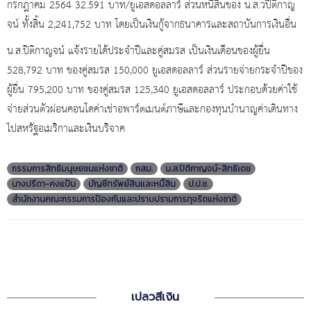
กรกฎาคม 2564 32.591 บาท/ยูเอสดอลลาร์ ส่วนหนี้สินของ น.ส.วปิติกาญ
จน์ ทั้งสิ้น 2,241,752 บาท โดยเป็นเงินกู้จากธนาคารและสถาบันการเงินอื่น
น.ส.ปิติกาญจน์ แจ้งรายได้ประจำปีและคู่สมรส เป็นเงินเดือนของผู้ยื่น
528,792 บาท ของคู่สมรส 150,000 ยูเอสดอลลาร์ ส่วนรายจ่ายกระจำปีของ
ผู้ยื่น 795,200 บาท ของคู่สมรส 125,340 ยูเอสดอลลาร์ ประกอบด้วยค่าใช้
จ่ายส่วนตัวผ่อนคอนโดค่าเช่าอพาร์ตเมนต์ภาษีและกองทุนบำนาญค่าเดินทาง
ไปสหรัฐอเมริกาและเงินบริจาค
กรรมการสิทธิมนุษยชนแห่งชาติ​
กสม.
น.ส.ปิติกาญจน์-สิทธิเดช
นางปรีดา​-คงแป้น
บัญชีทรัพย์สินและหนี้สิน
ป.ป.ช.
สำนักงานคณะกรรมการป้องกันและปราบปรามการทุจริตแห่งชาติ​
เปลวสีเงิน