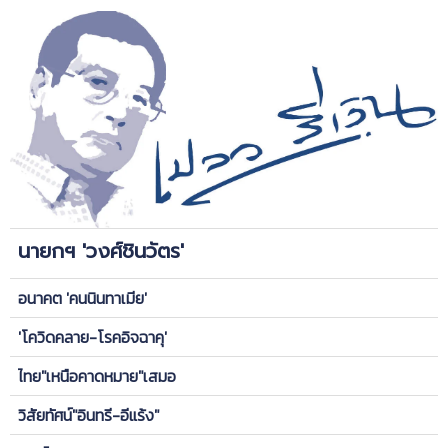
นายกฯ 'วงศ์ชินวัตร'
อนาคต 'คนนินทาเมีย'
'โควิดคลาย-โรคอิจฉาคุ'
ไทย"เหนือคาดหมาย"เสมอ
วิสัยทัศน์"อินทรี-อีแร้ง"