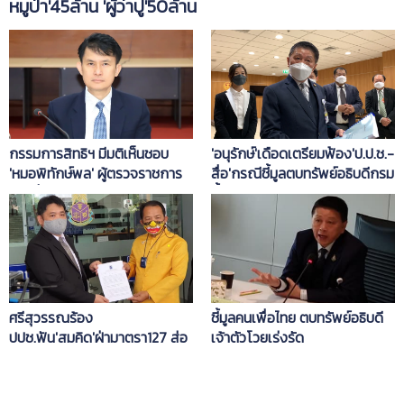
หมูป่า'45ล้าน 'ผู้ว่าปู'50ล้าน
กรรมการสิทธิฯ มีมติเห็นชอบ
'อนุรักษ์'เดือดเตรียมฟ้อง'ป.ป.ช.-
'หมอพิทักษ์พล' ผู้ตรวจราชการ
สื่อ'กรณีชี้มูลตบทรัพย์อธิบดีกรม
สธ. นั่งเลขาฯกสม.คนใหม่
น้ำบาดาล
ศรีสุวรรณร้อง
ชี้มูลคนเพื่อไทย ตบทรัพย์อธิบดี
ปปช.ฟัน'สมคิด'ฝ่ามาตรา127 ส่อ
เจ้าตัวโวยเร่งรัด
ผลประโยชน์ทับซ้อน