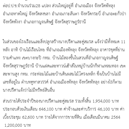
ต่อป.ป.ช.จำนวนร่วม​28 แปลง ส่วนใหญ่อยู่ที่ อำเภอเมือง​ จังหวัดพัทลุง​
อำเภอหาดใหญ่ จังหวัดสงขลา อำเภอเกาะลันตา​ จังหวัดกระบี่​ อำเภอตะกั่วป่า​
จังหวัดพังงา​ อำเภอกาญจนดิษฐ์ จังหวัดสุราษฎร์ธานี
ในส่วนของโรงเรือนและสิ่งปลูกสร้างนางปรีดาและคู่สมรส แจ้งว่ามีทั้งหมด 11
หลัง อาทิ บ้านไม้เรือนไทย ที่อำเภอเมืองพัทลุง จังหวัดพัทลุง อาคารชุดที่ย่าน
รามคำแหง เขตบางกะปิ กทม. บ้านไม้สองชั้นในสวนที่อำเภอกาญจนดิษฐ์
จังหวัดสุราษฎร์ธานี บ้านแฝดและทาวน์เฮ้าส์ในหมู่บ้านนักกีฬาแหลมทอง เขต
สะพานสูง กทม. กระท่อมไม้และบ้านดินผสมไม้,โครงเหล็ก ซึ่งเป็นบ้านไม่มี
เลขที่อยู่ใน ตำบทคูหาสวรรค์ อำเภอเมืองพัทลุง จังหวัดพัทลุง อย่างไรก็ตาม
นางปรีดาแจ้งว่าไม่มีทรัพย์สินอื่น
ส่วนรายได้ประจำปีของนางปรีดาและคู่สมรส รวมทั้งสิ้น 1,954,000 บาท
ประกอบด้วยเงินเดือน 646,100 บาท ค่าจ้างและค่าบริการ 46,100 บาท ค่า
เบี้ยประชุม 62,600 บาท รายได้จากการขายที่ดิน เมื่อเดือนมีนาคม 2564
1,200,000 บาท