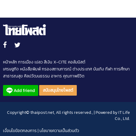
หน้าหลัก
การเมือง
เปลว สีเงิน
X-CITE
คอลัมนิสต์
เศรษฐกิจ
หนังสือพิมพ์
กรองสถานการณ์
ต่างประเทศ
บันเทิง
กีฬา
การศึกษา
สาธารณสุข
ศิลปวัฒนธรรม
อาหาร
คุณภาพชีวิต
สนับสนุนไทยโพสต์
Copyright© thaipost.net, All rights reserved., | Powered by
IT Life
Co., Ltd.
เงื่อนไขข้อตกลงการ
|
นโยบายความเป็นส่วนตัว