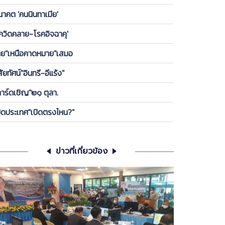
องพรรค ให้ลูกกบ-ลูกเขียดในพรรคได้เกาะ วันนี้ ขอคุย
นาคต 'คนนินทาเมีย'
เครียดซักนิด
โควิดคลาย-โรคอิจฉาคุ'
ทย"เหนือคาดหมาย"เสมอ
สัยทัศน์"อินทรี-อีแร้ง"
การ์ดเชิญ"๒๑ ตุลา.
ปิดประเทศ"เปิดตรงไหน?"
ข่าวที่เกี่ยวข้อง