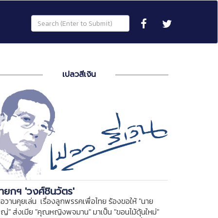
เปลวสีเงิน
ายกฯ 'วงศ์ชินวัตร'
ื่อวานคุยเล่น เรื่องลูกพรรคเพื่อไทย ร้องขอให้ "นาย
หญ่" ส่งเมีย "คุณหญิงพจมาน" มาเป็น "ขอนไม้ดุ้นใหม่"