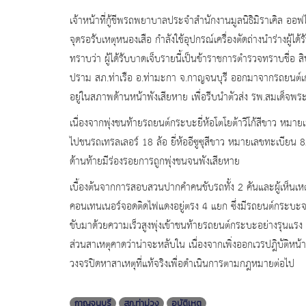
เจ้าหน้าที่กู้ชีพรถพยาบาลประจำสำนักงานมูลนิธิมิราเคิล ออฟไลฟ
จุดรอรับเหตุหนองเสือ กำลังใช้อุปกรณ์เครื่องตัดถ่างนำร่างผู้ได้
ทราบว่า ผู้ได้รับบาดเจ็บรายนี้เป็นข้าราชการตำรวจทราบชื่อ
ปราม สภ.ท่าเรือ อ.ท่ามะกา จ.กาญจนบุรี ออกมาจากรถยนต์
อยู่ในสภาพด้านหน้าพังเสียหาย เพื่อรีบนำตัวส่ง รพ.สมเด็จพระ
เนื่องจากพุ่งชนท้ายรถยนต์กระบะยี่ห้อโตโยต้าวีโก้สีขาว 
ไปชนรถเทรลเลอร์ 18 ล้อ ยี่ห้ออีซูซุสีขาว หมายเลขทะเบียน
ด้านท้ายมีร่องรอยการถูกพุ่งชนจนพังเสียหาย
เบื้องต้นจากการสอบสวนปากคำคนขับรถทั้ง 2 คันและผู้เห็นเหตุ
คอนเทนเนอร์จอดติดไฟแดงอยู่ตรง 4 แยก ซึ่งมีรถยนต์กระบะจอดต
ขับมาด้วยความเร็วสูงพุ่งเข้าชนท้ายรถยนต์กระบะอย่างรุนแร
ส่วนสาเหตุคาดว่าน่าจะหลับใน เนื่องจากเพิ่งออกเวรปฎิบัติหน้
วงจรปิดหาสาเหตุที่แท้จริงเพื่อดำเนินการตามกฎหมายต่อไป
กาญจนบุรี
สภ.ท่าม่วง
อุบัติเหตุ