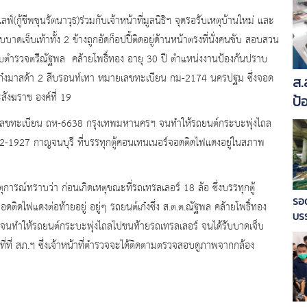
์(กู้ชีพขุนรัตนาวุธ)ร่วมกับเจ้าหน้าที่มูลนิธิฯ จุดรอรับเหตุบ้านใหม่ และ
รับบาดเจ็บเท้าทั้ง 2 ข้างถูกอัดก็อปปี้ติดอยู่ด้านหน้าตรงที่นั่งคนขับ สอบสวน
 สิบตำรวจตรีณัฐพล คล้ายโพธิ์ทอง อายุ 30 ปี ตำแหน่งงานป้องกันปราบ
เก๋งมาสด้า 2 สีบรอนท์เทา หมายเลขทะเบียน กม-2174 นครปฐม ซึ่งจอด
ส.
สังฆราช องค์ที่ 19
ป้
หมายเลขทะเบียน ถห-6638 กรุงเทพมหานครฯ จนทำให้รถยนต์กระบะพุ่งไถล
 82-1927 กาญจนบุรี ที่บรรทุกตู้คอนเทนเนอร์จอดติดไฟแดงอยู่ในสภาพ
การณ์ทราบว่า ก่อนเกิดเหตุขณะที่รถเทรลเลอร์ 18 ล้อ ซึ่งบรรทุกตู้
รอด
ิดไฟแดงต่อท้ายอยู่ อยู่ๆ รถยนต์เก๋งซึ่ง ส.ต.ต.ณัฐพล คล้ายโพธิ์ทอง
บร
ง จนทำให้รถยนต์กระบะพุ่งไถลไปชนท้ายรถเทรลเลอร์ จนได้รับบาดเจ็บ
ทา
าที่ที่ สภ.ฯ ซึ่งเจ้าหน้าที่ตำรวจจะได้ติดตามตรวจสอบดูภาพจากกล้อง
ขับ