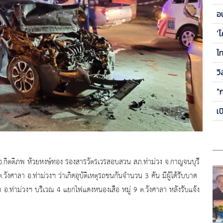
ข
อ
ซี
'
ไ
วิ
"
เ
ร.ต.อ.กิตติภพ ห้วยหงษ์ทอง รองสารวัตรเวรสอบสวน สภ.ท่าม่วง จ.กาญจนบุรี
ศาลา อ.ท่าม่วงฯ ว่าเกิดอุบัติเหตุรถชนกันจำนวน 3 คัน มีผู้ได้รับบาด
า อ.ท่าม่วงฯ บริเวณ 4 แยกไฟแดงหนองเสือ หมู่ 9 ต.วังศาลา หลังรับแจ้ง