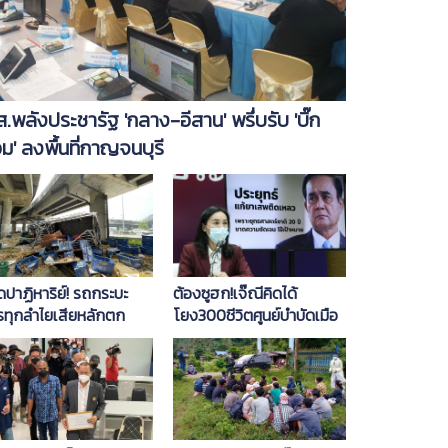
ส.พลังประชารัฐ 'กลาง-อีสาน' พรึ่บรับ 'บิ๊ก
อม' ลงพื้นที่กาญจนบุรี
ปาฏิหาริย์! รถกระบะ
ต้องซูฮก!เจ๊ณีคิดได้
รทุกลำไยเสียหลักตก
โยง300ชีวิตศูนย์บำบัดเมือ
งด่วนสูงกว่า 10 เมตร คน
งกาญจน์ซัด’ประยุทธ์-สม
ไม่เจ็บ
ศักดิ์-ป.ป.ส.’