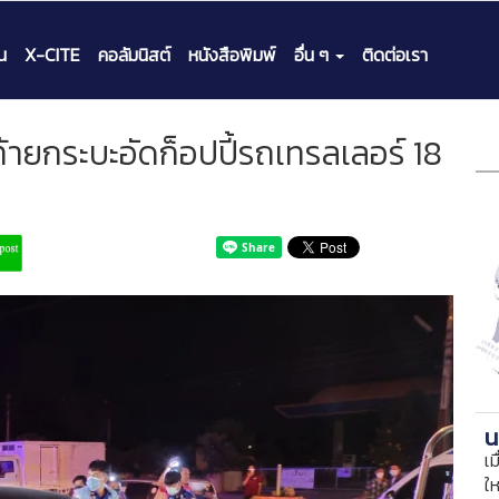
น
X-CITE
คอลัมนิสต์
หนังสือพิมพ์
อื่น ๆ
ติดต่อเรา
ท้ายกระบะอัดก็อปปี้รถเทรลเลอร์ 18
น
เม
ใ