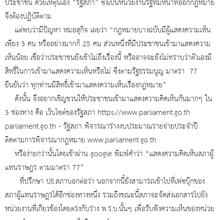
ประชาชน ด้วยเหตุนี้เอง “รัฐสภา” ซึ่งเป็นหน่วยงานรัฐที่มีหน้าที่ออกกฎหมาย
จึงต้องปฏิบัติตาม
แต่พบว่ามีปัญหา หมอสุกิจ เผยว่า “กฎหมายบางฉบับมีผู้แสดงความเห็น
เพียง 3 คน หรืออย่างมากก็ 25 คน ส่วนหนึ่งที่มีประชาชนเข้ามาแสดงความ
เห็นน้อย เชื่อว่าประชาชนยังเข้าไม่ถึงเรื่องนี้ หรืออาจจะยังไม่ทราบว่าตัวเองมี
สิทธิ์ในการเข้ามาแสดงความเห็นหรือไม่ ซึ่งตามรัฐธรรมนูญ มาตรา 77
ยืนยันว่า ทุกท่านมีสิทธิ์เข้ามาแสดงความเห็นเรื่องกฎหมาย”
ดังนั้น จึงอยากเชิญชวนให้ประชาชนเข้ามาแสดงความคิดเห็นกันมากๆ ใน
3 ช่องทาง คือ เว็บไซต์ของรัฐสภา https://www.parliament.go.th
parliament.go.th - รัฐสภา พิจารณาร่างงบประมาณรายจ่ายประจำปี
ติดตามการพิจารณากฎหมาย www.parliament.go.th
หรือง่ายกว่านั้นโดยเข้าผ่าน google พิมพ์คำว่า “แสดงความคิดเห็นสภาผู้
แทนราษฎร ตามมาตรา 77”
ที่ปรึกษา ปธ.สภาบอกต่อว่า นอกจากนี้ยังสามารถเข้าไปที่เฟซบุ๊กของ
สภาผู้แทนราษฎรได้อีกช่องทางหนึ่ง รวมถึงขณะนี้สภาจะจัดส่งเอกสารไปยัง
หน่วยงานที่เกี่ยวข้องโดยตรงกับร่าง พ.ร.บ.นั้นๆ เพื่อรับฟังความเห็นของหน่วย