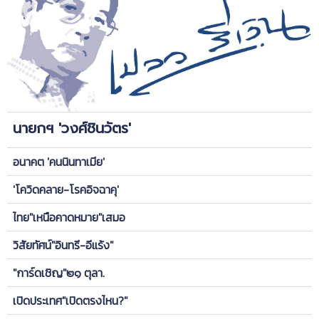
นายกฯ 'วงศ์ชินวัตร'
อนาคต 'คนนินทาเมีย'
'โควิดคลาย-โรคอิจฉาคุ'
ไทย"เหนือคาดหมาย"เสมอ
วิสัยทัศน์"อินทรี-อีแร้ง"
"การ์ดเชิญ"๒๑ ตุลา.
เปิดประเทศ"เปิดตรงไหน?"