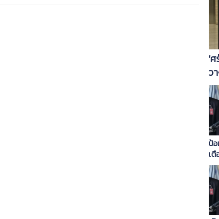
'ศ
วา
ป้อ
เตื