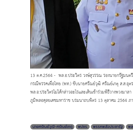
13 ต.ค.2564 - พล.อ.ประวิตร​ วงษ์สุวรรณ​ รองนายกรัฐมนตรี
กรณีพรรคเพื่อไทย (พท.) ขับนายศรัณย์วุฒิ ศรัณย์เกตุ ส.ส.
พล.อ.ประวิตรไม่ได้กล่าวอะไรและเดินเข้าร่วมพิธีวางพวงมา
ภูมิพลอดุลยเดชมหาราช บรมนาถบพิตร 13 ตุลาคม 2564 ภายใ
นายศรัณย์วุฒิ-ศรัณย์เกตุ
พปชร.
พรรคพลังประชารัฐ
พล