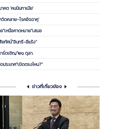
องพรรค ให้ลูกกบ-ลูกเขียดในพรรคได้เกาะ วันนี้ ขอคุย
นาคต 'คนนินทาเมีย'
เครียดซักนิด
โควิดคลาย-โรคอิจฉาคุ'
ทย"เหนือคาดหมาย"เสมอ
สัยทัศน์"อินทรี-อีแร้ง"
การ์ดเชิญ"๒๑ ตุลา.
ปิดประเทศ"เปิดตรงไหน?"
ข่าวที่เกี่ยวข้อง