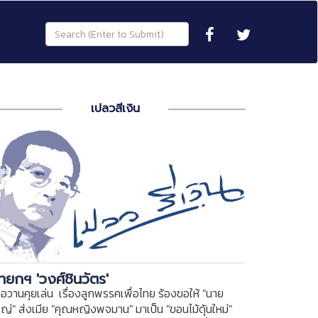
เปลวสีเงิน
ายกฯ 'วงศ์ชินวัตร'
ื่อวานคุยเล่น เรื่องลูกพรรคเพื่อไทย ร้องขอให้ "นาย
หญ่" ส่งเมีย "คุณหญิงพจมาน" มาเป็น "ขอนไม้ดุ้นใหม่"