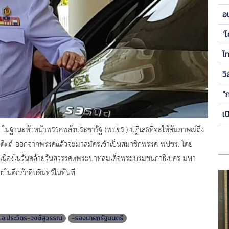
ข
อ
ซี
'
ไ
วิ
"
เ
 ในฐานะหัวหน้าพรรคพลังประชารัฐ (พปชร.) ปฏิเสธที่จะให้สัมภาษณ์ถึง
อุตรดิตถ์ ออกจากพรรคแล้วจะมาสมัครเข้าเป็นสมาชิกพรรค พปชร. โดย
ลา เนื่องในวันคล้ายวันสวรรคตพระบาทสมเด็จพระบรมชนกาธิเบศร มหา
นตึกภักดีบดินทร์ในทันที
.อ.ประวิตร​-วงษ์สุวรรณ
​-รองนายกรัฐมนตรี