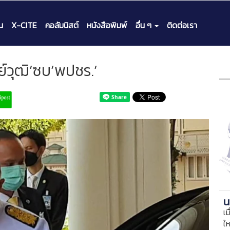
น
X-CITE
คอลัมนิสต์
หนังสือพิมพ์
อื่น ๆ
ติดต่อเรา
ณย์วุฒิ’ซบ’พปชร.’
น
เม
ใ