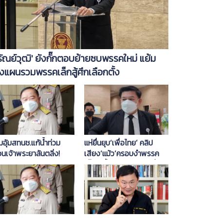
รัณย์วุฒิ' ยังกั๊กตอบย้ายซบพรรคใหม่ แย้ม
งแผนรวมพรรคเล็กสู้ศึกเลือกตั้ง
มอุ้มสทนช.แก้น้ำท่วม
แห่ยื่นยุบ‘เพื่อไทย’ คลิป
อนเจ้าพระยาล้นตลิ่ง!
เสียง‘แม้ว’ครอบงำพรรค
‘บิ๊กตู่’ฟื้น‘ครม.สัญจร’ที่
กระบี่