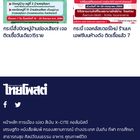
กระบี่สั่งปิดหมู่บ้านช่องเสียด! เจอ
กระบี่ เจอคลัสเตอร์ใหม่ ร้านเค
ติดเชื้อวันเดียว15ราย
เอฟซีบนห้างดัง ติดเชื้อแล้ว 7
ราย
หน้าหลัก
การเมือง
เปลว สีเงิน
X-CITE
คอลัมนิสต์
เศรษฐกิจ
หนังสือพิมพ์
กรองสถานการณ์
ต่างประเทศ
บันเทิง
กีฬา
การศึกษา
สาธารณสุข
ศิลปวัฒนธรรม
อาหาร
คุณภาพชีวิต