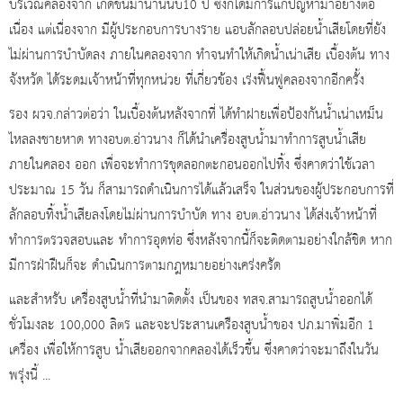
บริเวณคลองจาก เกิดขึ้นมานานนับ10 ปี ซึ่งก็ได้มีการแก้ปัญหามาอย่างต่อ
เนื่อง แต่เนื่องจาก มีผู้ประกอบการบางราย แอบลักลอบปล่อยน้ำเสียโดยที่ยัง
ไม่ผ่านการบำบัดลง ภายในคลองจาก ทำจนทำให้เกิดน้ำเน่าเสีย เบื้องต้น ทาง
จังหวัด ได้ระดมเจ้าหน้าที่ทุกหน่วย ที่เกี่ยวข้อง เร่งฟื้นฟูคลองจากอีกครั้ง
รอง ผวจ.กล่าวต่อว่า ในเบื้องต้นหลังจากที่ ได้ทำฝายเพื่อป้องกันน้ำเน่าเหม็น
ไหลลงชายหาด ทางอบต.อ่าวนาง ก็ได้นำเครื่องสูบน้ำมาทำการสูบน้ำเสีย
ภายในคลอง ออก เพื่อจะทำการขุดลอกตะกอนออกไปทิ้ง ซึ่งคาดว่าใช้เวลา
ประมาณ 15 วัน ก็สามารถดำเนินการได้แล้วเสร็จ ในส่วนของผู้ประกอบการที่
ลักลอบทิ้งน้ำเสียลงโดยไม่ผ่านการบำบัด ทาง อบต.อ่าวนาง ได้ส่งเจ้าหน้าที่
ทำการตรวจสอบและ ทำการอุดท่อ ซึ่งหลังจากนี้ก็จะติดตามอย่างใกล้ชิด หาก
มีการฝ่าฝืนก็จะ ดำเนินการตามกฎหมายอย่างเคร่งครัด
และสำหรับ เครื่องสูบน้ำที่นำมาติดตั้ง เป็นของ ทสจ.สามารถสูบน้ำออกได้
ชั่วโมงละ 100,000 ลิตร และจะประสานเครืองสูบน้ำของ ปภ.มาพิ่มอีก 1
เครื่อง เพื่อให้การสูบ น้ำเสียออกจากคลองได้เร็วขึ้น ซึ่งคาดว่าจะมาถึงในวัน
พรุ่งนี้ ...