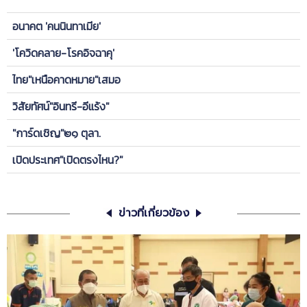
อนาคต 'คนนินทาเมีย'
'โควิดคลาย-โรคอิจฉาคุ'
ไทย"เหนือคาดหมาย"เสมอ
วิสัยทัศน์"อินทรี-อีแร้ง"
"การ์ดเชิญ"๒๑ ตุลา.
เปิดประเทศ"เปิดตรงไหน?"
ข่าวที่เกี่ยวข้อง