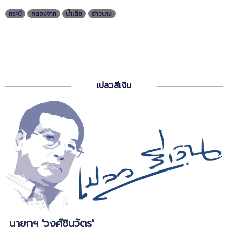
กระบี่
คลองจาก
น้ำเสีย
อ่าวนาง
เปลวสีเงิน
นายกฯ 'วงศ์ชินวัตร'