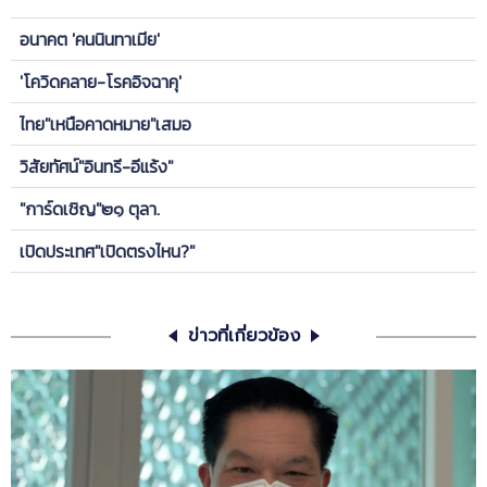
อนาคต 'คนนินทาเมีย'
'โควิดคลาย-โรคอิจฉาคุ'
ไทย"เหนือคาดหมาย"เสมอ
วิสัยทัศน์"อินทรี-อีแร้ง"
"การ์ดเชิญ"๒๑ ตุลา.
เปิดประเทศ"เปิดตรงไหน?"
ข่าวที่เกี่ยวข้อง