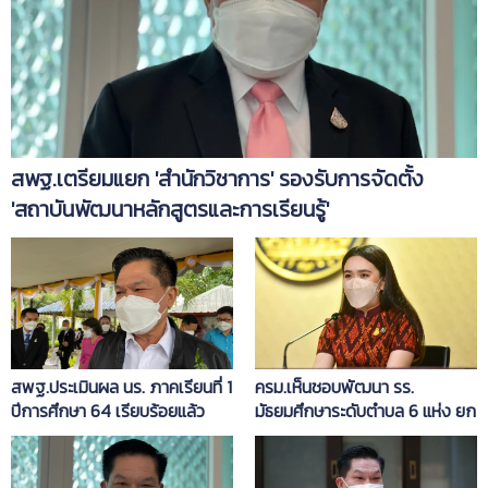
สพฐ.เตรียมแยก 'สำนักวิชาการ' รองรับการจัดตั้ง
'สถาบันพัฒนาหลักสูตรและการเรียนรู้'
สพฐ.ประเมินผล นร. ภาคเรียนที่ 1
ครม.เห็นชอบพัฒนา รร.
ปีการศึกษา 64 เรียบร้อยแล้ว
มัธยมศึกษาระดับตำบล 6 แห่ง ยก
'อัมพร' ยันไม่วัด' สอบได้-สอบ
ระดับให้เป็นรร.วิทยาศาสตร์จุฬาภ
ตก'
รณ์ฯ