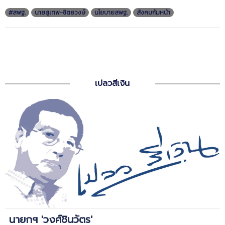
#สพฐ.
นายสุเทพ-ชิตยวงษ์
นโยบายสพฐ.
สังคมก้มหน้า
เปลวสีเงิน
นายกฯ 'วงศ์ชินวัตร'