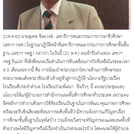
21พ.ค.62-นายสุเทพ ชิตยวงษ์ เลขาธิการคณะกรรมการการอาชีวศึกษา
(เลขาฯ กอศ.) ในฐานะปฏิบัติหน้าที่เลขาธิการคณะกรรมการการศึกษาขั้นพื้น
ฐาน (เลขาฯ กพฐ.) กล่าวว่า ในวันนี้ (21 พ.ค.) ตนเข้ารับตำแหน่ง เลขาฯ
กพฐ.วันแรก ซึ่งสิ่งที่ตนจะเริ่มดำเนินการขับเคลื่อนภารกิจที่เหลือในระยะเวลา
4-5 เดือนต่อจากนี้ คือ การน้อมนำพระบรมราโชบายด้านการศึกษาของ
พระบาทสมเด็จพระวชิรเกล้าเจ้าอยู่หัวสู่การปฏิบัติ นโยบายรัฐบาลเรื่อง
โรงเรียนดีประจำตำบล โรงเรียนร่วมพัฒนา ซึ่งเร็วๆ นี้ ตนจะประชุมมอบ
นโยบายให้แก่ผู้อำนวยการสำนักงานเขตพื้นที่การศึกษาทั่วประเทศ เพราะตน
ยึดหลักการทำงานด้วยการใช้ห้องเรียนเป็นฐานในการพัฒนาคุณภาพการศึกษา
พร้อมจะรับฟังเสียงสะท้อนจากระดับพื้นที่ว่ามีความต้องการแก้ปัญหาเรื่อง
การศึกษาขั้นพื้นฐานในจุดใดบ้าง รวมถึงจะวิเคราะห์ปัญหาของแต่ละเขตพื้นที่
ด้วยว่าเขตใดมีปัญหาหรือมีเรื่องจำเป็นเร่งด่วนอะไรบ้าง โดยตนจะให้ผู้อำนวย