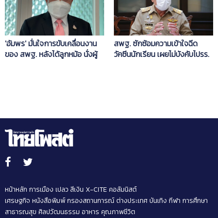
'อัมพร' มั่นใจการขับเคลื่อนงาน
สพฐ. ซักซ้อมความเข้าใจฉีด
ของ สพฐ. หลังได้ลูกหม้อ นั่งผู้
วัคซีนนักเรียน เผยไม่บังคับไปรร.
บริหารระดับสูงยกชุด
หากผู้ปกครองกังวล ให้ลูกเรียน
ออนไลน์ได้
หน้าหลัก
การเมือง
เปลว สีเงิน
X-CITE
คอลัมนิสต์
เศรษฐกิจ
หนังสือพิมพ์
กรองสถานการณ์
ต่างประเทศ
บันเทิง
กีฬา
การศึกษา
สาธารณสุข
ศิลปวัฒนธรรม
อาหาร
คุณภาพชีวิต