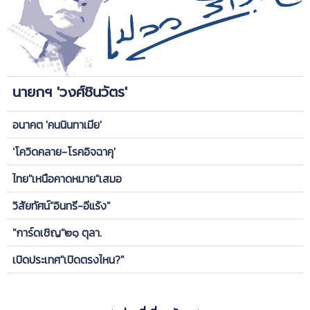
นายกฯ 'วงศ์ชินวัตร'
อนาคต 'คนนินทาเมีย'
'โควิดคลาย-โรคอิจฉาคุ'
ไทย"เหนือคาดหมาย"เสมอ
วิสัยทัศน์"อินทรี-อีแร้ง"
"การ์ดเชิญ"๒๑ ตุลา.
เปิดประเทศ"เปิดตรงไหน?"