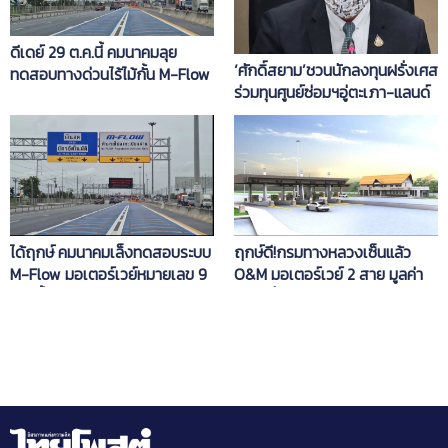
ดีเดย์ 29 ต.ค.นี้ คมนาคมลุย
‘ศักดิ์สยาม’ชวนนักลงทุนฝรั่งเศส
ทดสอบทางด่วนไร้ไม้กั้น M-Flow
ร่วมทุนศูนย์ซ่อมฯอู่ตะเภา-แลนด์
นำร่อง 4 ด่านแรก
บริดจ์
ได้ฤกษ์ คมนาคมเล็งทดสอบระบบ
ฤกษ์ดี!กรมทางหลวงเซ็นแล้ว
M-Flow มอเตอร์เวย์หมายเลข 9
O&M มอเตอร์เวย์ 2 สาย มูลค่า
ต.ค.นี้
3.9 หมื่นล้าน