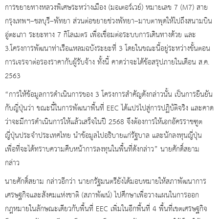
การขยายทางหลวงพิเศษระหว่างเมือง (มอเตอร์เวย์) หมายเลข 7 (M7) สาย
กรุงเทพฯ–ชลบุรี–พัทยา ส่วนต่อขยายช่วงพัทยา–มาบตาพุดให้ไปถึงสนามบิน
อู่ตะเภา ระยะทาง 7 กิโลเมตร เพื่อเชื่อมต่อระบบการเดินทางด้วย และ
3.โครงการพัฒนาท่าเรือแหลมฉบังระยะที่ 3 โดยในขณะนี้อยู่ระหว่างขั้นตอน
การเจรจาต่อรองราคากับผู้รับจ้าง ทั้งนี้ คาดว่าจะได้ข้อสรุปภายในเดือน ส.ค.
2563
“การให้ข้อมูลการดำเนินการของ 3 โครงการสำคัญดังกล่าวนั้น เป็นการยืนยัน
กับญี่ปุ่นว่า ขณะนี้ในการพัฒนาพื้นที่ EEC ได้แปรไปสู่การปฏิบัติจริง และคาด
ว่าจะมีการดำเนินการให้แล้วเสร็จในปี 2568 จึงต้องการให้เอกอัครราชฑูต
ญี่ปุ่นประจำประเทศไทย นำข้อมูลไปอธิบายแก่รัฐบาล และนักลงทุนญี่ปุ่น
เพื่อที่จะได้ทราบความคืบหน้าการลงทุนในพื้นที่ดังกล่าว” นายศักดิ์สยาม
กล่าว
นายศักดิ์สยาม กล่าวอีกว่า นายกรัฐมนตรียังได้มอบหมายให้สภาพัฒนาการ
เศรษฐกิจและสังคมแห่งชาติ (สภาพัฒน์) ไปศึกษาเพื่อวางแผนในการออก
กฎหมายในลักษณะเดียวกับพื้นที่ EEC เพิ่มในอีกพื้นที่ 4 พื้นที่เขตเศรษฐกิจ