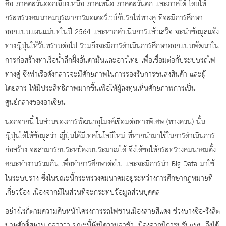
คือ ภาคตะวันออกเฉียงเหนือ ภาคเหนือ ภาคตะวันตก และภาคใต้ โดยให้
กระทรวงคมนาคมบูรณาการมอเตอร์เวย์กับรถไฟทางคู่ ที่จะมีการศึกษา
ออกแบบแผนแม่บทในปี 2564 และหากดำเนินการแล้วเสร็จ จะนำข้อมูลแจ้ง
ทางญี่ปุ่นให้รับทราบต่อไป รวมถึงจะมีการดำเนินการศึกษาออกแบบพัฒนาใน
การก่อสร้างท่าเรือน้ำลึกฝั่งอันดามันและอ่าวไทย เพื่อเชื่อมต่อกับระบบรถไฟ
ทางคู่ ซึ่งท่าเรือดังกล่าวจะมีศักยภาพในการรองรับการขนส่งสินค้า และผู้
โดยสาร ให้มีประสิทธิภาพมากขึ้นเพื่อให้ผู้ลงทุนเห็นศักยภาพการเป็น
ศูนย์กลางของอาเซียน
นอกจากนี้ ในส่วนของการพัฒนาอุโมงค์เชื่อมต่อทางพิเศษ (ทางด่วน) นั้น
ญี่ปุ่นได้ให้ข้อมูลว่า ญี่ปุ่นได้มีเทคโนโลยีใหม่ ที่หากนำมาใช้ในการดำเนินการ
ก่อสร้าง จะสามารถประหยัดงบประมาณได้ จึงได้ขอให้กระทรวงคมนาคมตั้ง
คณะทำงานร่วมกัน เพื่อทำการศึกษาต่อไป และจะมีการนำ Big Data มาใช้
ในระบบราง ซึ่งในขณะนี้กระทรวงคมนาคมอยู่ระหว่างการศึกษากฎหมายที่
เกี่ยวข้อง เนื่องจากมีในส่วนที่จะกระทบข้อมูลส่วนบุคคล
อย่างไรก็ตามความคืบหน้าโครงการรถไฟชานเมืองสายสีแดง ช่วงบางซื่อ-รังสิต
นายศักดิ์สยาม กล่าวว่า ขณะนี้ยังมีความล่าช้า เนื่องจากมีการปรับแบบ จึงได้