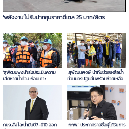
'พลังงาน'ไม่รับปากคุมราคาดีเซล 25 บาท/ลิตร
'สุพัฒนพงษ์'เร่งประเมินความ
'สุพัฒนพงษ์' นำทีมช่วยเหลือน้ำ
เสียหายน้ำท่วม ก่อนเคาะ
ท่วมนครปฐมลั่นพร้อมช่วยเหลือ
มาตรการฟื้นฟู
อุดหนุนค่าไฟต่อ
'กกพ.' ประกาศรายชื่อผู้ได้รับการ
กบง.สั่งโละน้ำมันบี7-บี10 ออก