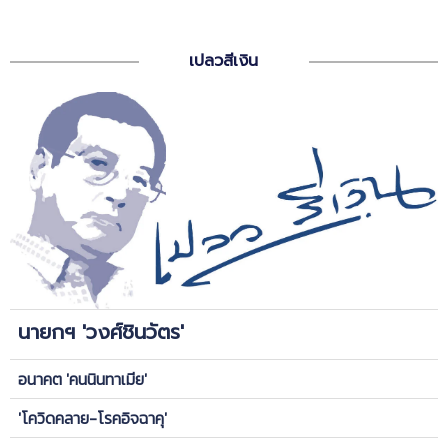
เปลวสีเงิน
นายกฯ 'วงศ์ชินวัตร'
อนาคต 'คนนินทาเมีย'
'โควิดคลาย-โรคอิจฉาคุ'