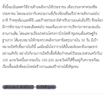
ทั้งนี้จะเน้นลดค่าใช้จ่ายด้านพลังงานให้ประชาชน เพื่อบรรเทาค่าครองชีพ
ประชาชน โดยจะเจรจากับหน่วยงานที่เกี่ยวข้องเพื่อตรึงราคาพลังงานต่อไป
อาทิ ก๊าซหุงต้ม(แอลพีจี) และก๊าซธรรมชาติสำหรับยานยนต์(เอ็นจีวี) ที่จะต้อง
มีการพิจารณารายละเอียดต่อไป ขณะที่แนวทางการบริหารภาพรวมจะเน้น
สานงานเดิม โดยเฉพาะเรื่องเร่งด่วนโครงการโรงไฟฟ้าชุมชนเพื่อเศรษฐกิจ
ฐานราก ได้มอบหมายให้กระทรวงพลังงานหาข้อสรุปภายใน 30 วัน มีเป้า
หมายเปิดรับซื้อภายในปีนี้ แต่ต้องมั่นใจว่ารายได้นั้นจะต้องตกถึงเกษตรกร
อย่างแท้จริง อย่างไรก็ตามการเปิดรับซื้อที่เดิมกำหนดไว้ระยะเร่งด่วน(ควิกวิน)
100 เมกะวัตต์นั้นอาจจะเป็น 100-200 เมกะวัตต์ก็ได้ขึ้นอยู่กับความพร้อม
เรื่องเชื้อเพลิงที่ตอบโจทย์สร้างงานและสร้างรายได้ให้ชุมชน
สุพัฒนพงษ์-พันธ์มีเชาว์
โรงไฟฟ้าชุมชน