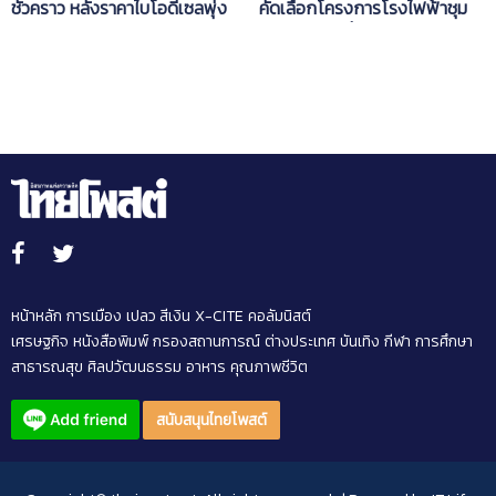
คัดเลือกโครงการโรงไฟฟ้าชุม
ชั่วคราว หลังราคาไบโอดีเซลพุ่ง
ชนฯ 43 รายทั่วประเทศ
ทะยาน เล็งปรับสูตรใหม่
หน้าหลัก
การเมือง
เปลว สีเงิน
X-CITE
คอลัมนิสต์
เศรษฐกิจ
หนังสือพิมพ์
กรองสถานการณ์
ต่างประเทศ
บันเทิง
กีฬา
การศึกษา
สาธารณสุข
ศิลปวัฒนธรรม
อาหาร
คุณภาพชีวิต
สนับสนุนไทยโพสต์