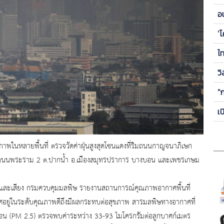
ข
อ
ซี
'
ไ
วิ
"
เ
ภาพในหลายพื้นที่ ตรวจวัดค่าฝุ่นสูงสุดโซนแดงที่ริมถนนกาญจนาภิเษก
อ ถนนพระราม 2 ต.ปากน้ำ อ.เมืองสมุทรปราการ บางบอน และเพชรเกษม
ศและเสียง กรมควบคุมมลพิษ รายงานสถานการณ์คุณภาพอากาศพื้นที่
ยู่ในระดับคุณภาพดีถึงมีผลกระทบต่อสุขภาพ สารมลพิษทางอากาศที่
รอน (PM 2.5) ตรวจพบค่าระหว่าง 33-93 ไมโครกรัมต่อลูกบาศก์เมตร