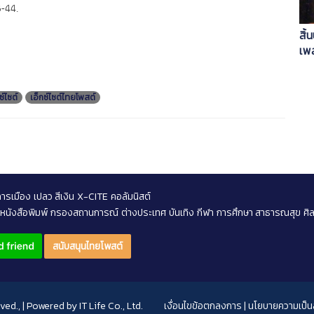
3-44.
สิ้
เพ
ซ์ไซต์
เอ็กซ์ไซต์ไทยโพสต์
การเมือง
เปลว สีเงิน
X-CITE
คอลัมนิสต์
หนังสือพิมพ์
กรองสถานการณ์
ต่างประเทศ
บันเทิง
กีฬา
การศึกษา สาธารณสุข
ศิ
สนับสนุนไทยโพสต์
rved., | Powered by
IT Life Co., Ltd.
เงื่อนไขข้อตกลงการ
|
นโยบายความเป็นส