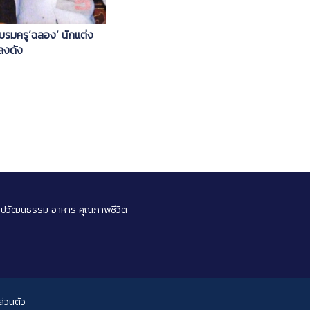
นบรมครู‘ฉลอง’ นักแต่ง
ลงดัง
ลปวัฒนธรรม
อาหาร
คุณภาพชีวิต
่วนตัว