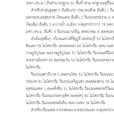
(มคก./ลบ.ม.) เกินค่ามาตรฐาน 32 พื้นที่ (ค่ามาตรฐานอยู่ที่ไม่
สำหรับค่าฝุ่นสูงสุด 5 อันดับแรก ประกอบด้วย อันดับ 1 ริ
ผลกระทบต่อสุขภาพ (โซนแดง) อันดับ 2 ริมถนนพระราม 2 เขต
(โซนส้ม) อันดับ 3 ต.ปากน้ำ อ.เมือง จ.สมุทรปราการ 74 มคก
มคก./ลบ.ม. อันดับ 5 ริมถนนมาเจริญ เพชรเกษม 8 เขตหนอ
ส่วนในจุดอื่นๆ บริเวณแขวงหิรัญรูจี เขตธนบุรี 52 ไมโคร
ดินแดง 59 ไมโครกรัม เขตจอมทอง 60 ไมโครกรัม เขตบางแค 
ราษฎร์บูรณะ เขตราษฎร์บูรณะ 51 ไมโครกรัม ริมถนนตรีมิตร 
สามย่านมิตรทาวน์ เขตปทุมวัน 52 ไมโครกรัม ริมถนนพระร
ไมโครกรัม
ริมถนนสุขาภิบาล 5 เขตสายไหม 52 ไมโครกรัม ริมถนนนวมิ
ประเวศ 61 ไมโครกรัม ริมถนนเจริญนคร เขตคลองสาน 54 ไม
พุทธมณฑล 1 เขตตลิ่งชัน 51 ไมโครกรัม ริมถนนคลองทวีวัฒ
ไมโครกรัม ริมถนนประชาอุทิศ เขตทุ่งครุ 60 ไมโครกรัม ร
ไมโครกรัม ริมถนนพหลโยธิน เขตบางเขน 54 ไมโครกรัม
สำหรับปริมณฑล ต.ทรงคนอง อ.พระประแดง จ.สมุทรปราการ 