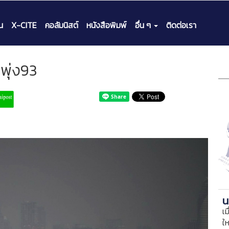
น
X-CITE
คอลัมนิสต์
หนังสือพิมพ์
อื่น ๆ
ติดต่อเรา
พุ่ง93
น
เม
ใ