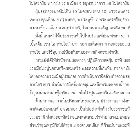
ไมโครกรัม ต.บางโปรง อ.เมือง จ.สมุทรปราการ 58 ไมโครกรัม
ฝุ่นละอองขนาดไม่เกิน 10 ไมครอน (PM 10) ตรวจพบค่าระห
เขตบางขุนเทียน จ.กรุงเทพฯ, ต.ประตูชัย อ.พระนครศรีอยุธยา 
ต.มหาชัย อ.เมือง จ.สมุทรสาคร, ริมถนนมาเจริญ เพชรเกษม
ทั้งนี้ แนะนำให้ประชาชนทั่วไปในบริเวณที่มีมลพิษทางอา
เบื้องต้น เช่น ไอ หายใจลำบาก ระคายเคืองตา ควรลดระยะเวลา
หายใจ และใช้อุปกรณ์ป้องกันตนเองหากเกิดความจำเป็น
กทม.ยังได้ให้สำนักงานเขตต่างๆ ปฏิบัติการลดฝุ่น อาทิ เ
ร่วมมือโรงปูนคอนกรีตผสมเสร็จ และสถานที่เก็บหิน ทราย บริเว
โดยขอความร่วมมือผู้ประกอบการดำเนินการฉีดล้างทำความสะอาดพ
จากโครงการ ดำเนินการติดตั้งปกคลุมและฉีดพรมละอองน้ำกอ
ปัญหาฝุ่นละอองฟุ้งกระจายภายในโรงปูนและบริเวณรอบสถานประ
ด้านสภาพอากาศในประเทศไทยตอนบน มีรายงานจากจังหวัดเชียงใ
ชาติดอยอินทนนท์ อ.จอมทอง เป็นไปอย่างคึกคัก มีประชาชนนั
ธรรมชาติ ทั้งพระอาทิตย์ทอแสงทองยามเช้าท่ามกลางเมฆหมอก
ช่วงเช้าอุณหภูมิวัดได้ต่ำสุด 2 องศาเซลเซียส ที่กิ่วแม่ปานแล