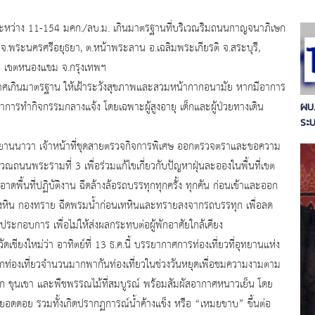
ว่าง 11-154 มคก./ลบ.ม. เกินมาตรฐานที่บริเวณริมถนนกาญจนาภิเษก
จ.พระนครศรีอยุธยา, ต.หน้าพระลาน อ.เฉลิมพระเกียรติ จ.สระบุรี,
 8 เขตหนองแขม จ.กรุงเทพฯ
กาศเกินมาตรฐาน ให้เฝ้าระวังสุขภาพและสวมหน้ากากอนามัย หากมีอาการ
การทำกิจกรรมกลางแจ้ง โดยเฉพาะผู้สูงอายุ เด็กและผู้ป่วยทางเดิน
ผบ.
ระ
ขตยานนาวา เจ้าหน้าที่ชุดสายตรวจกิจการพิเศษ ออกตรวจตราและขอความ
ณถนนพระรามที่ 3 เพื่อร่วมแก้ไขเกี่ยวกับปัญหาฝุ่นละอองในพื้นที่เขต
ื้นที่ปฏิบัติงาน ฉีดล้างล้อรถบรรทุกทุกครั้ง ทุกคัน ก่อนเข้าและออก
งหิน กองทราย ฉีดพรมน้ำก่อนเทหินและทรายลงจากรถบรรทุก เพื่อลด
กอบการ เพื่อไม่ให้ส่งผลกระทบต่อผู้พักอาศัยใกล้เคียง
หม่ว่า อาทิตย์ที่ 13 ธ.ค.นี้ บรรยากาศการท่องเที่ยวที่อุทยานแห่ง
กท่องเที่ยวจำนวนมากพากันท่องเที่ยวในช่วงวันหยุดเพื่อชมความงามตาม
 ขุนเขา และพืชพรรณไม้ที่สมบูรณ์ พร้อมสัมผัสอากาศหนาวเย็น โดย
ะที่ยอดดอย รวมทั้งเกิดปรากฏการณ์น้ำค้างแข็ง หรือ “เหมยขาบ” ขึ้นต่อ