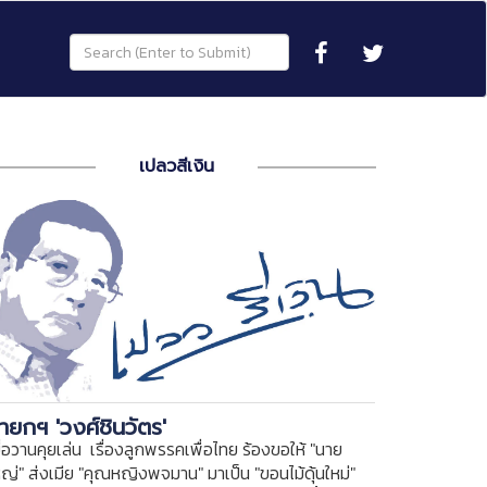
เปลวสีเงิน
ายกฯ 'วงศ์ชินวัตร'
ื่อวานคุยเล่น เรื่องลูกพรรคเพื่อไทย ร้องขอให้ "นาย
หญ่" ส่งเมีย "คุณหญิงพจมาน" มาเป็น "ขอนไม้ดุ้นใหม่"