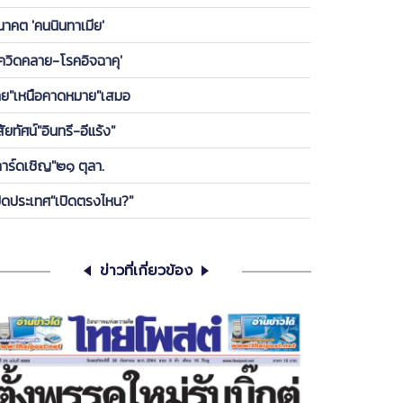
องพรรค ให้ลูกกบ-ลูกเขียดในพรรคได้เกาะ วันนี้ ขอคุย
นาคต 'คนนินทาเมีย'
เครียดซักนิด
โควิดคลาย-โรคอิจฉาคุ'
ทย"เหนือคาดหมาย"เสมอ
สัยทัศน์"อินทรี-อีแร้ง"
การ์ดเชิญ"๒๑ ตุลา.
ปิดประเทศ"เปิดตรงไหน?"
ข่าวที่เกี่ยวข้อง