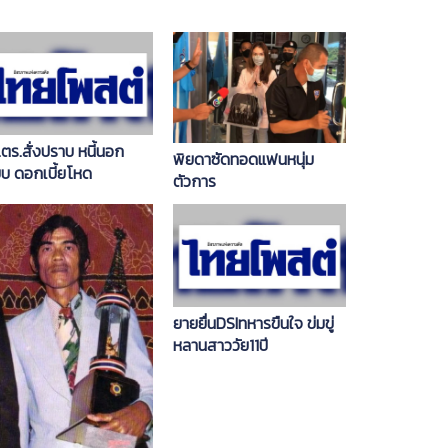
ตร.สั่งปราบ หนี้นอก
พิยดาซัดทอดแฟนหนุ่ม
บบ ดอกเบี้ยโหด
ตัวการ
ยายยื่นDSIทหารขืนใจ ข่มขู่
หลานสาววัย11ปี