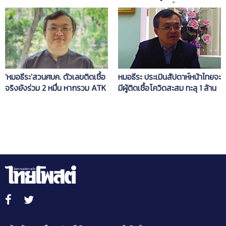
มาตรการ พร้อมพลิกโฉม
วัคซีนต้องตรวจเชื้อก่อน
ประเทศไทย
'หมอธีระ'สวนศบค. ตัวเลขติดเชื้อ
หมอธีระ ประเมินสัปดาห์หน้าไทยจะ
จริงยังร่วม 2 หมื่น หากรวม ATK
มีผู้ติดเชื้อโควิดสะสม ทะลุ 1 ล้าน
เข้าไปด้วย
คน