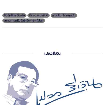
ฉีดวัคซีนโควิด-19
ธีระ-วรธนารัตน์
ภาวะลิ่มเลือดอุดตัน
สถานการณ์ไวรัสโควิด-19-ทั่วโลก
เปลวสีเงิน