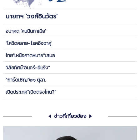
นายกฯ 'วงศ์ชินวัตร'
อนาคต 'คนนินทาเมีย'
'โควิดคลาย-โรคอิจฉาคุ'
ไทย"เหนือคาดหมาย"เสมอ
วิสัยทัศน์"อินทรี-อีแร้ง"
"การ์ดเชิญ"๒๑ ตุลา.
เปิดประเทศ"เปิดตรงไหน?"
ข่าวที่เกี่ยวข้อง