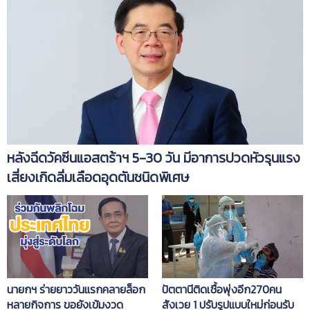
หลังฉีดวัคซีนแอสตร้าฯ 5-30 วัน มีอาการปวดหัวรุนแรง
เสี่ยงเกิดลิ่มเลือดอุดตันชนิดพิเศษ
นายกฯ ร่ายยาววันแรกคลายล็อก
ปัตตานีติดเชื้อพุ่งอีก270คน
หลายกิจการ ขอยังเข้มงวด
สังเวย 1 ปรับรูปแบบใหม่ก่อนรับ