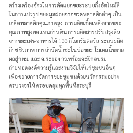
สร้างเครื่องจักรในการคัดแยกขยะระบบกึ่งอัตโนมัติ
ในการแปรรูปขยะมูลฝอยจากขวดพลาสติกดำๆ เป็น
เกล็ดพลาสติกคุณภาพสูง การผลิตเชื้อเพลิงจากขยะ
คุณภาพสูงทดแทนถ่านหิน การผลิตสารปรับปรุงดิน
จากขยะเศษอาหารได้ 100 กิโลกรัมต่อวัน ระบบผลิต
ก๊าซชีวภาพ การบำบัดน้ำชะในบ่อขยะ โมเดลนี้ขยาย
ผลสู่กทม. และ จ.ระยอง วว.พร้อมจะฝึกอบรม
ถ่ายทอดองค์ความรู้และงานวิจัยให้แก่ชุมชนอื่นๆ
เพื่อขยายการจัดการขยะชุมชนด้วยนวัตกรรมอย่าง
ครบวงจรให้ครอบคลุมทุกพื้นที่สระบุรี