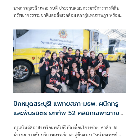
ปลาตายเกลื่อน สั่งส่งแล็บหาต้นตอมลพิษ
นางสาวกุลวลี นพอมรบดี ประธานคณะกรรมาธิการการที่ดิน
พร้อมหนุนตั้งหน่วยเคลื่อนที่เร็วลงตรวจ
ทรัพยากรธรรมชาติและสิ่งแวดล้อม สภาผู้แทนราษฎร พร้อม
ทันที ช่วยชาวบ้านเก็บหลักฐาน
คณะกรรมาธิการ ได้เดินทางลงพื้นที่จังหวัดสระบุรี เพื่อประชุม
ร่วมกับหน่วยงานที่เกี่ยวข้อง 15 หน่วยงาน ในการแก้ไขปัญหา
น้ำเสียสร้างความเดือดร้อนให้แก่ประชาชน
ปักหมุดสระบุรี! แพทยสภา-มธพ. ผนึกทรู
และพันธมิตร ยกทัพ 52 คลินิกเฉพาะทาง
ออกหน่วยแพทย์อาสาฯครั้งใหญ่
ทรูเสริมจิตอาสาพร้อมพลังดิจิทัล เชื่อมโครงข่าย–ดาต้า–AI
นำร่องยกระดับบริการแพทย์อาสาสู่ต้นแบบ “หน่วยแพทย์