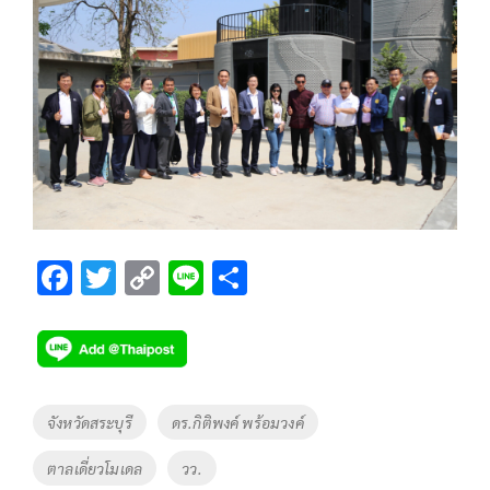
F
T
C
Li
S
ac
wi
o
n
h
e
tt
p
e
ar
b
er
y
e
o
Li
Tags
จังหวัดสระบุรี
ดร.กิติพงค์ พร้อมวงค์
o
n
ตาลเดี่ยวโมเดล
วว.
k
k