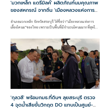
'มวกเหล็ก แดรี่มิลค์' ผลิตภัณฑ์นมคุณภาพ
ของสหกรณ์ จากถิ่น 'เมืองหลวงแห่งการ
เลี้ยงโคนม' ไทย
อำเภอมวกเหล็ก จังหวัดสระบุรี ได้ชื่อว่า”เมืองหลวงแห่งการ
เลี้ยงโคนม”ของไทย เพราะเป็นพื้นที่มีจำนวนโคนมมากที่สุดใน
ประเทศไทย กว่า 1.28 แสนตัว และยังเป็นที่ตั้งสหกรณ์โคนม
มวกเหล็ก จำกัด ถือเป็นหนึ่งในสถาบันเกษตรกรผู้เลี้ยงโคนมที่
สำคัญและมีความเก่าแก่ที่สุดแห่งหนึ่งในประเทศไทย
'กุลวลี' พร้อมกมธ.ที่ดินฯ ลุยสระบุรี ตรวจ
4 จุดน้ำเสียขั้นวิกฤต DO แทบเป็นศูนย์-