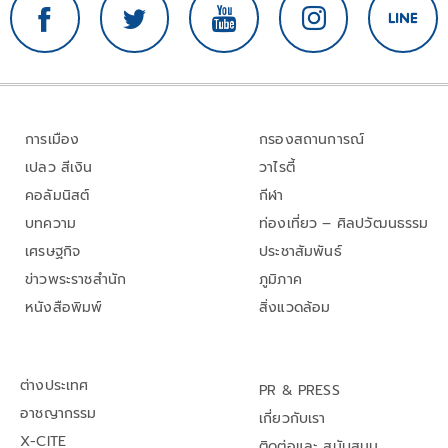
การเมือง
กรองสถานการณ์
เปลว สีเงิน
วาไรตี้
คอลัมนิสต์
กีฬา
บทความ
ท่องเที่ยว – ศิลปวัฒนธรรม
เศรษฐกิจ
ประชาสัมพันธ์
ข่าวพระราชสำนัก
ภูมิภาค
หนังสือพิมพ์
สิ่งแวดล้อม
ต่างประเทศ
PR & PRESS
อาชญากรรม
เกี่ยวกับเรา
X-CITE
ติดต่อและ สนับสนุน