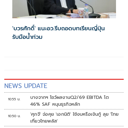
'บวรศักดิ์' แนะอว.รีบถอดบทเรียนญี่ปุ่น
รับมือน้ำท่วม
NEWS UPDATE
บางจากฯ โชว์ผลงานQ2/69 EBITDA โต
10:55 น.
46% SAF หนุนธุรกิจหลัก
'ศุภจี' จ่อคุย 'เอกนิติ' ใช้งบหรือเงินกู้ ลุย 'ไทย
10:50 น.
เที่ยวไทยพลัส'