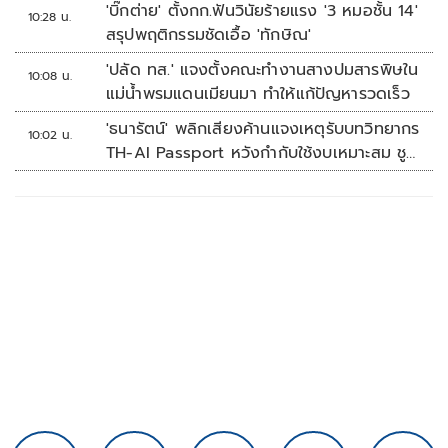
'บิ๊กต่าย' ตั้งกก.ฟันวินัยร้ายแรง '3 หมอชั้น 14'
10:28 น.
สรุปพฤติกรรมชัดเอื้อ 'ทักษิณ'
'ปลัด ทส.' แจงตั้งคณะทำงานสางปมสารพิษใน
10:08 น.
แม่น้ำพรมแดนเมียนมา ทำให้แก้ปัญหารวดเร็ว
'ธนารัตน์' พลิกเสียงค้านแจงเหตุรับบทวิทยากร
10:02 น.
TH-AI Passport หวังกำกับใช้งบเหมาะสม ชู
จุดเด่นคนไทยได้ใช้ AI ระดับโปร ลดเหลื่อมล้ำ
ทางเทคโนโลยี เซฟงบไปกว่า900ล้าน เชื่อหาก
ใช้เต็มที่เอกชนขาดทุนย่อยยับ