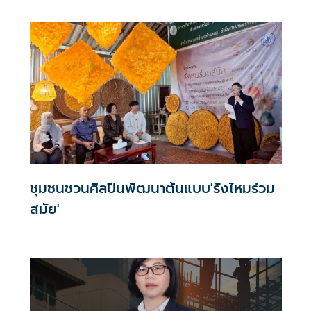
อาสาดิจิทัล”
ชุมชนชวนศิลปินพัฒนาต้นแบบ'รังไหมร่วม
สมัย'