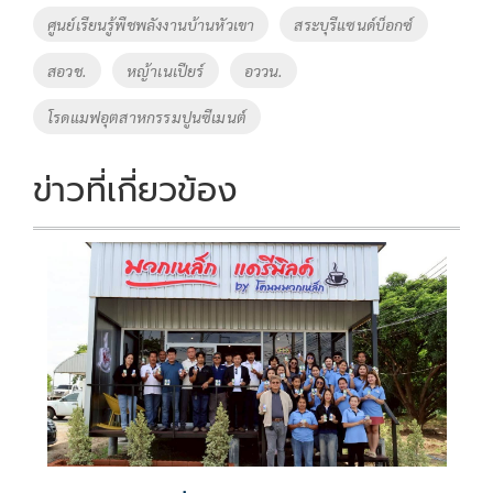
ศูนย์เรียนรู้พืชพลังงานบ้านหัวเขา
สระบุรีแซนด์บ็อกซ์
สอวช.
หญ้าเนเปียร์
อววน.
โรดแมฟอุตสาหกรรมปูนซีเมนต์
ข่าวที่เกี่ยวข้อง