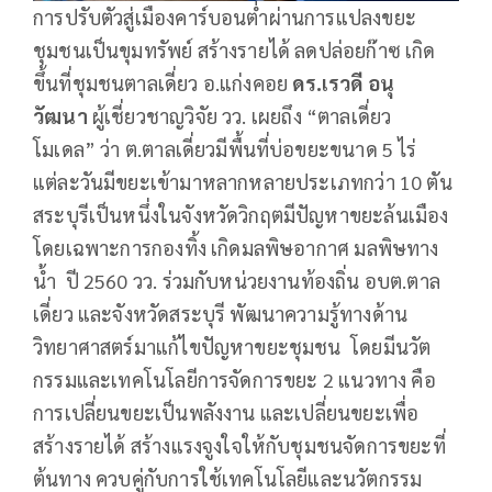
การปรับตัวสู่เมืองคาร์บอนต่ำผ่านการแปลงขยะ
ชุมชนเป็นขุมทรัพย์ สร้างรายได้ ลดปล่อยก๊าซ เกิด
ขึ้นที่ชุมชนตาลเดี่ยว อ.แก่งคอย
ดร.เรวดี อนุ
วัฒนา
ผู้เชี่ยวชาญวิจัย วว. เผยถึง “ตาลเดี่ยว
โมเดล” ว่า ต.ตาลเดี่ยวมีพื้นที่บ่อขยะขนาด 5 ไร่
แต่ละวันมีขยะเข้ามาหลากหลายประเภทกว่า 10 ตัน
สระบุรีเป็นหนึ่งในจังหวัดวิกฤตมีปัญหาขยะล้นเมือง
โดยเฉพาะการกองทิ้ง เกิดมลพิษอากาศ มลพิษทาง
น้ำ ปี 2560 วว. ร่วมกับหน่วยงานท้องถิ่น อบต.ตาล
เดี่ยว และจังหวัดสระบุรี พัฒนาความรู้ทางด้าน
วิทยาศาสตร์มาแก้ไขปัญหาขยะชุมชน โดยมีนวัต
กรรมและเทคโนโลยีการจัดการขยะ 2 แนวทาง คือ
การเปลี่ยนขยะเป็นพลังงาน และเปลี่ยนขยะเพื่อ
สร้างรายได้ สร้างแรงจูงใจให้กับชุมชนจัดการขยะที่
ต้นทาง ควบคู่กับการใช้เทคโนโลยีและนวัตกรรม