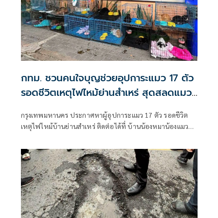
กทม. ชวนคนใจบุญช่วยอุปการะแมว 17 ตัว
รอดชีวิตเหตุไฟไหม้ย่านสำเหร่ สุดสลดแมว
ตายมากถึง 73 ตัว
กรุงเทพมหานคร ประกาศหาผู้อุปการะแมว 17 ตัว รอดชีวิต
เหตุไฟไหม้บ้านย่านสำเหร่ ติดต่อได้ที่ บ้านน้องหมาน้องแมว
ประเวศ โทร 02-328-7460 หรือเฟซบุ๊ก BKK Adopter