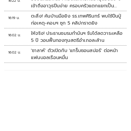
16:22 น.
เข้าถึงอาวุธปืนง่าย ครอบครัวแตกแยกเป็น
ชนวนสำคัญ
ตะลึง! ค้นบ้านมือยิง รร.เทพศิรินทร์ พบใช้ปืนปู่
16:19 น.
ก่อเหตุ-คอมฯ ซุก 5 คลิปกราดยิง
ให้จริง! ประธานชมรมกำนันฯ รับได้ลดวาระเหลือ
16:02 น.
5 ปี วอนฟื้นกองทุนสตรีอำเภอละล้าน
'ซาลาห์' ตัวเปิดกับ 'แทร็บซอนสปอร์' ต่อหน้า
16:02 น.
แฟนบอลเรือนหมื่น