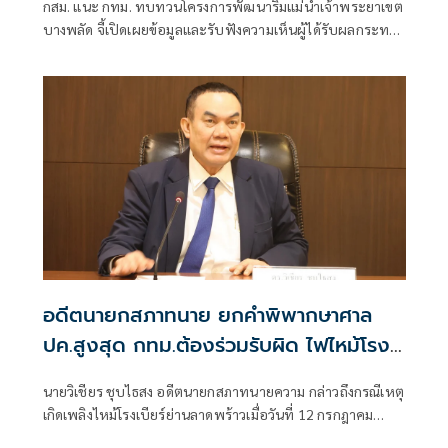
กสม. แนะ กทม. ทบทวนโครงการพัฒนาริมแม่น้ำเจ้าพระยาเขต
บางพลัด จี้เปิดเผยข้อมูลและรับฟังความเห็นผู้ได้รับผลกระทบ
ให้ครบถ้วน หลังประชาชนร้องเรียนไม่ทราบข้อมูล หวั่นกระทบ
มรดกทางวัฒนธรรม
อดีตนายกสภาทนาย ยกคำพิพากษาศาล
ปค.สูงสุด กทม.ต้องร่วมรับผิด ไฟไหม้โรง
เบียร์ลาดพร้าว
นายวิเชียร ชุบไธสง อดีตนายกสภาทนายความ กล่าวถึงกรณีเหตุ
เกิดเพลิงไหม้โรงเบียร์ย่านลาดพร้าวเมื่อวันที่ 12 กรกฎาคม
2569 จนถึงขณะนี้ทำให้มียอดผู้เสียชีวิตแล้วเกือบ 30 คน การที่