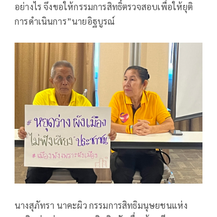
อย่างไร จึงขอให้กรรมการสิทธิ์ตรวจสอบเพื่อให้ยุติ
การดำเนินการ”นายอิฐบูรณ์
นางสุภัทรา นาคะผิว กรรมการสิทธิมนุษยชนแห่ง