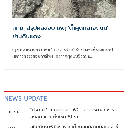
กทม. สรุปผลสอบ เหตุ 'น้ำผุดกลางถนน'
ย่านดินแดง
กรุงเทพมหานคร (กทม.) รายงานว่า สำนักงานเขตดินแดง สรุป
ผลการตรวจสอบกรณีฟองอากาศผุดบนผิวถนน
ประชาสงเคราะห์ เปิดการจราจรตามปกติแล้ว
NEWS UPDATE
โปรดเกล้าฯ ถอดถอน 62 ตุลาการศาลทหาร
16:53 น.
สูงสุด แต่งตั้งใหม่ 51 ราย
อธิบดีกรมพินิจฯ ห่วงเด็กก่อคดีอายุน้อยลง ชี้