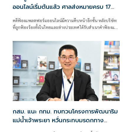
ออนไลน์เริ่มต้นแล้ว ศาลส่งหมายครบ 17
บริษัท นัดพร้อม 3 ส.ค.นี้
คดีฟ้องแพลตฟอร์มออนไลน์มีความคืบหน้าอีกขั้น หลังบริษัท
ที่ถูกฟ้องร้องทั้งในไทยและต่างประเทศได้รับสำเนาคำฟ้องและ
หมายศาลครบถ้วน ก่อนวันนัดพร้อม 3 สิงหาคม 2569 ซึ่งจะ
เป็นจุดเริ่มต้นของกระบวนการพิจารณาคดีอย่างเป็นทางการ
กสม. แนะ กทม. ทบทวนโครงการพัฒนาริม
แม่น้ำเจ้าพระยา หวั่นกระทบมรดกทาง
วัฒนธรรม