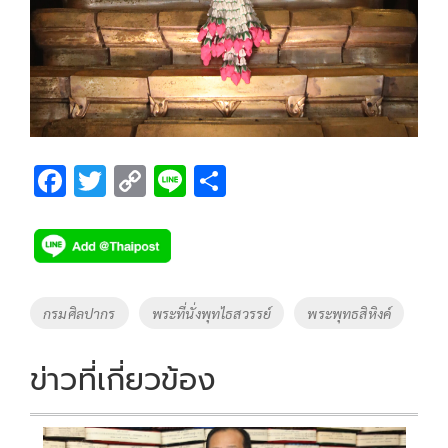
F
T
C
Li
S
ac
wi
o
n
h
e
tt
p
e
ar
b
er
y
e
o
Li
Tags
กรมศิลปากร
พระที่นั่งพุทไธสวรรย์
พระพุทธสิหิงค์
o
n
k
k
ข่าวที่เกี่ยวข้อง