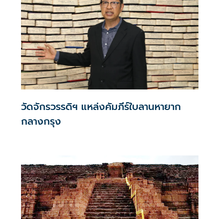
วัดจักรวรรดิฯ แหล่งคัมภีร์ใบลานหายาก
กลางกรุง