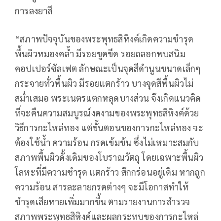
การลงยาสี
“สภาพปัจจุบันของพระพุทธสิหิงค์เกิดความชำรุด
พื้นผิวหมองคล้ำ มีรอยขูดขีด รอยถลอกพบสนิม
คอปเปอร์ซัลเฟต ลักษณะเป็นจุดสีดำนูนขนาดเล็กๆ
กระจายทั่วพื้นผิว มีรอยแตกร้าว บางจุดสีพื้นผิวไม่
สม่ำเสมอ พระเนตรแตกหลุดบางส่วน จึงเกิดแนวคิด
ที่จะคืนความสมบูรณ์งดงามของพระพุทธสิหิงค์ด้วย
วิธีการกะไหล่ทอง แต่ขั้นตอนของการกะไหล่ทอง จะ
ต้องใช้น้ำ ความร้อน กรดเข้มข้น ซึ่งไม่เหมาะสมกับ
สภาพพื้นผิวดั้งเดิมของโบราณวัตถุ โดยเฉพาะพื้นผิว
โลหะที่มีความชำรุด แตกร้าว สึกกร่อนอยู่เดิม หากถูก
ความร้อน สารละลายกรดต่างๆ จะมีโอกาสทำให้
ชำรุดเสียหายเพิ่มมากขึ้น ตามรายงานการสำรวจ
สภาพพระพุทธสิหิงค์และผลกระทบของการกะไหล่