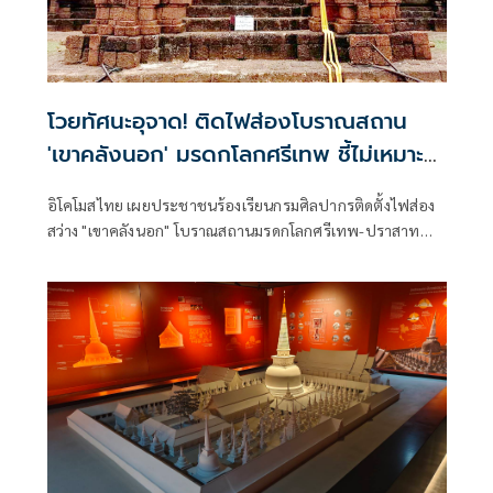
โวยทัศนะอุจาด! ติดไฟส่องโบราณสถาน
'เขาคลังนอก' มรดกโลกศรีเทพ ชี้ไม่เหมาะ
สม
อิโคโมสไทย เผยประชาชนร้องเรียนกรมศิลปากรติดตั้งไฟส่อง
สว่าง "เขาคลังนอก" โบราณสถานมรดกโลกศรีเทพ-ปราสาท
เมืองต่ำ ติดไฟส่องสว่างไม่เหมาะสม สร้างภูมิทัศน์อุจาด “บวร
เวท” ร่อนหนังสือถึงนายกฯ - รมว.วัฒนธรรม ห่วงกระทบทำ
เสนอขึ้นทะเบียน “ปราสาทเมืองต่ำ” เป็นมรดกโลก