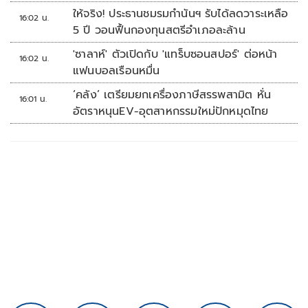
ให้จริง! ประธานชมรมกำนันฯ รับได้ลดวาระเหลือ
16:02 น.
5 ปี วอนฟื้นกองทุนสตรีอำเภอละล้าน
'ซาลาห์' ตัวเปิดกับ 'แทร็บซอนสปอร์' ต่อหน้า
16:02 น.
แฟนบอลเรือนหมื่น
‘คลัง’ เตรียมยกเครื่องภาษีสรรพสามิต หั่น
16:01 น.
อัตราหนุนEV-อุตสาหกรรมใหม่ปักหมุดไทย