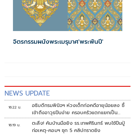
จิตรกรรมผนังพระเมรุมาศ'พระพันปี'
NEWS UPDATE
อธิบดีกรมพินิจฯ ห่วงเด็กก่อคดีอายุน้อยลง ชี้
16:22 น.
เข้าถึงอาวุธปืนง่าย ครอบครัวแตกแยกเป็น
ชนวนสำคัญ
ตะลึง! ค้นบ้านมือยิง รร.เทพศิรินทร์ พบใช้ปืนปู่
16:19 น.
ก่อเหตุ-คอมฯ ซุก 5 คลิปกราดยิง