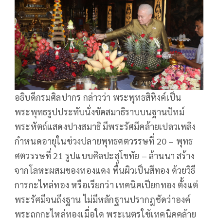
อธิบดีกรมศิลปากร กล่าวว่า พระพุทธสิหิงค์เป็น
พระพุทธรูปประทับนั่งขัดสมาธิราบบนฐานปัทม์
พระหัตถ์แสดงปางสมาธิ มีพระรัศมีคล้ายเปลวเพลิง
กำหนดอายุในช่วงปลายพุทธศตวรรษที่ 20 – พุทธ
ศตวรรษที่ 21 รูปแบบศิลปะสุโขทัย – ล้านนา สร้าง
จากโลหะผสมของทองแดง พื้นผิวเป็นสีทอง ด้วยวิธี
การกะไหล่ทอง หรือเรียกว่า เทคนิคเปียกทอง ตั้งแต่
พระรัศมีจนถึงฐาน ไม่มีหลักฐานปรากฎชัดว่าองค์
พระถูกกะไหล่ทองเมื่อใด พระเนตรใช้เทคนิคคล้าย