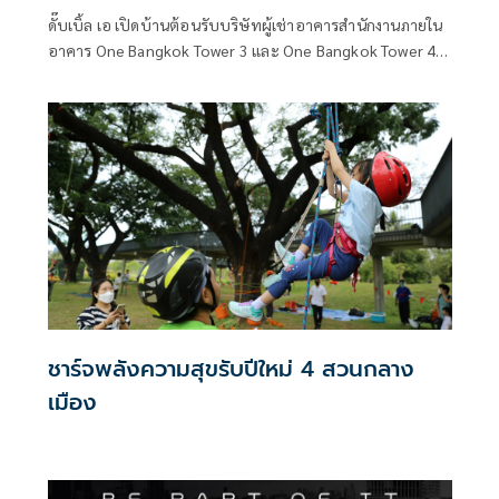
เยี่ยมชมโรงงานผลิตกระดาษรักษ์โลก
ดั๊บเบิ้ล เอ เปิดบ้านต้อนรับบริษัทผู้เช่าอาคารสำนักงานภายใน
พร้อมปลูกต้นกระดาษเพื่อทุนการศึกษา สาน
อาคาร One Bangkok Tower 3 และ One Bangkok Tower 4
ต่อแนวคิด ‘Better Paper Better World’
เข้าเยี่ยมชมโรงงานผลิตเยื่อและกระดาษคุณภาพพรีเมียม
จังหวัดปราจีนบุรี ซึ่งได้รับการรับรองอุตสาหกรรมสีเขียว
(Green Industry) จากกรมโรงงานอุตสาหกรรม กระทรวง
อุตสาหกรรม ที่มีการบริหารจัดการด้านสิ่งแวดล้อมอย่างต่อ
เนื่อง
ชาร์จพลังความสุขรับปีใหม่ 4 สวนกลาง
เมือง