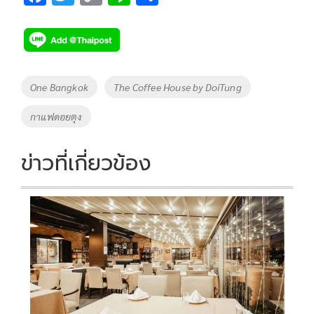
ac
wi
o
n
h
e
tt
p
e
ar
b
er
y
e
o
Li
Tags
One Bangkok
The Coffee House by DoiTung
o
n
กาแฟดอยตุง
k
k
ข่าวที่เกี่ยวข้อง