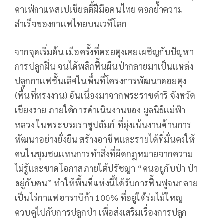
คาเฟ่กาแฟสเปเชียลตี้ฝีมือคนไทย ตอกย้ำความ
สำเร็จของกาแฟไทยบนเวทีโลก
จากจุดเริ่มต้น เมื่อครั้งที่ดอยตุงเคยเผชิญกับปัญหา
การปลูกฝิ่น จนได้พลิกฟื้นผืนป่ากลายมาเป็นแหล่ง
ปลูกกาแฟชั้นเลิศในพื้นที่โครงการพัฒนาดอยตุง
(พื้นที่ทรงงาน) อันเนื่องมาจากพระราชดำริ จังหวัด
เชียงราย ภายใต้การดำเนินงานของ มูลนิธิแม่ฟ้า
หลวง ในพระบรมราชูปถัมภ์ ที่มุ่งเน้นงานด้านการ
พัฒนาอย่างยั่งยืน สร้างอาชีพและรายได้ที่มั่นคงให้
คนในชุมชนแทนการทำสิ่งที่ผิดกฎหมายจากความ
ไม่รู้และขาดโอกาสภายใต้ปรัชญา “คนอยู่กับป่า ป่า
อยู่กับคน” ทำให้พื้นที่แห่งนี้ได้รับการฟื้นฟูจนกลาย
เป็นไร่กาแฟอาราบิก้า 100% ที่อยู่ใต้ร่มไม้ใหญ่
ควบคู่ไปกับการปลูกป่า เพื่อส่งเสริมเรื่องการปลูก