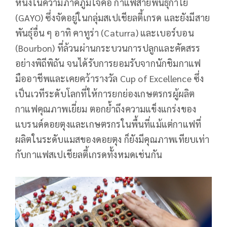
หนึ่งในความภาคภูมิใจคือ กาแฟสายพันธุ์กาโย
(GAYO) ซึ่งจัดอยู่ในกลุ่มสเปเชียลตี้เกรด และยังมีสาย
พันธุ์อื่น ๆ อาทิ คาทูร่า (Caturra) และเบอร์บอน
(Bourbon) ที่ล้วนผ่านกระบวนการปลูกและคัดสรร
อย่างพิถีพิถัน จนได้รับการยอมรับจากนักชิมกาแฟ
มืออาชีพและเคยคว้ารางวัล Cup of Excellence ซึ่ง
เป็นเวทีระดับโลกที่ให้การยกย่องเกษตรกรผู้ผลิต
กาแฟคุณภาพเยี่ยม ตอกย้ำถึงความแข็งแกร่งของ
แบรนด์ดอยตุงและเกษตรกรในพื้นที่แม้แต่กาแฟที่
ผลิตในระดับแมสของดอยตุง ก็ยังมีคุณภาพเทียบเท่า
กับกาแฟสเปเชียลตี้เกรดทั้งหมดเช่นกัน