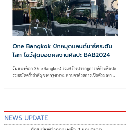
จับตามองและเป็นหมุดหมายสำคัญ ส่งผลสะท้อนให้สนามแรก
ที่ไทย คึกคักที่สุด คาดบัตรชมการแข่งขันเต็มทุกสแตนด์ที่นั่ง
One Bangkok ปักหมุดแลนด์มาร์คระดับ
โลก โชว์สุดยอดผลงานศิลปะ BAB2024
วัน แบงค็อก (One Bangkok) ร่วมสร้างปรากฏการณ์ด้านศิลปะ
ร่วมสมัยครั้งสำคัญของกรุงเทพมหานครด้วยการเปิดตัวผลงาน
ศิลปะสุดอย่างยิ่งใหญ่และอลังการ โดยเป็นหนึ่งในสถานที่จัด
แสดงผลงานแห่งใหม่ในเทศกาลศิลปะ
NEWS UPDATE
ศึกชิงชัยผู้ว่ากกท.เหลือ 2 แคนดิเดต