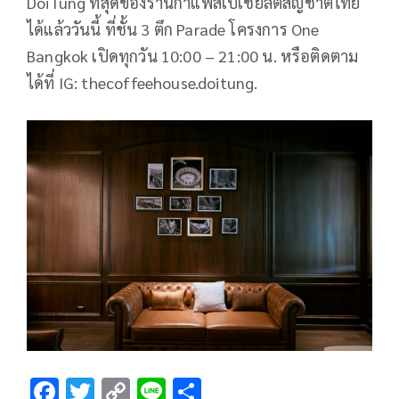
DoiTung ที่สุดของร้านกาแฟสเปเชียลตี้สัญชาติไทย
ได้แล้ววันนี้ ที่ชั้น 3 ตึก Parade โครงการ One
Bangkok เปิดทุกวัน 10:00 – 21:00 น. หรือติดตาม
ได้ที่ IG: thecoffeehouse.doitung.
F
T
C
Li
S