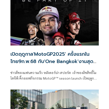
เปิดฤดูกาล'MotoGP2025' ครั้งแรกใน
ไทย9ก.พ.68 กับ'One Bangkok'งานสุด
ยิ่งใหญ่..ฟรี
ข่าวดีของแฟนความเร็ว หลังดอร์น่า สปอร์ต เจ้าของลิขสิทธิ์โม
โตจีพี คิ๊กออฟกิจกรรม MotoGP™ season launch เปิดฤดูกาล
อย่างยิ่งใหญ่ ปักหมุด One Bangkok แลนด์มาร์คแห่งใหม่
ใจกลางกรุงเทพฯ เป็นสถานที่จัดงานภายใต้ “แฟนอีเว้นต์รูป
แบบใหม่” สุดเอ็กซ์คลูซีฟและเปิดให้เข้าร่วมงานฟรี ฝ่ายจัดการ
แข่งขัน ชี้ “ประเทศไทย” กระหึ่มโลกแน่นอน ทัพสื่อดังจากทั่ว
โลกตบเท้ารายงานข่าว อีเว้นต์สุดพรีเมียมในครั้งนี้ จะเป็นที่