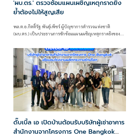
'ผบ.ตร.' ตรวจซ้อมแผนเผชิญเหตุกราดยิง
ย้ำต้องไม่ให้สูญเสีย
พล.ต.อ.กิตติ์รัฐ พันธุ์เพ็ชร์ ผู้บัญชาการตำรวจแห่งชาติ
(ผบ.ตร.) เป็นประธานการซักซ้อมแผนเผชิญเหตุกราดยิงของ
เจ้าหน้าที่ตำรวจและตอบสนองเหตุการณ์ภาคประชาชน
ของกองบัญชาการตำรวจนครบาล
ดั๊บเบิ้ล เอ เปิดบ้านต้อนรับบริษัทผู้เช่าอาคาร
สำนักงานจากโครงการ One Bangkok