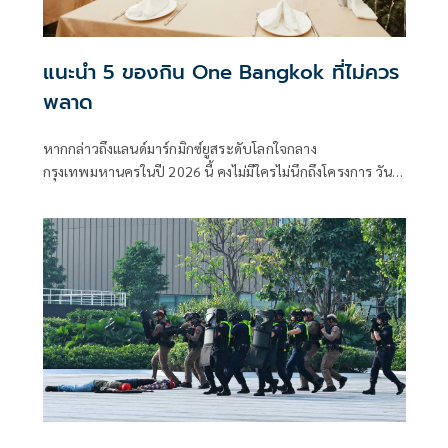
แนะนำ 5 ของกิน One Bangkok ที่ไม่ควร
พลาด
หากกล่าวถึงแลนด์มาร์กมิกซ์ยูสระดับโลกใจกลาง
กรุงเทพมหานครในปี 2026 นี้ คงไม่มีใครไม่นึกถึงโครงการ วัน
แบงค็อก อภิมหาโครงการที่รวบรวมไลฟ์สไตล์สุดล้ำและ
สถาปัตยกรรมที่งดงามเอาไว้ด้วยกันอย่างสมบูรณ์แบบ นอก
เหนือจากพื้นที่สีเขียวและการช้อปปิ้งแล้ว สิ่งที่เป็นแม่เหล็ก
ดึงดูดผู้คนจากทั่วทุกสารทิศคือความหลากหลายของร้าน
อาหาร โดยเฉพาะโซนรวมของกิน One Bangkok ที่ได้รับการ
คัดสรรจากทั่วทุกมุมโลกมาไว้ในที่เดียว ตอบโจทย์ทั้งสายคาเฟ่
สายอาหารนานาชาติ และสายสตรีทฟู้ด สำหรับใครที่กำลังมอง
หาลายแทงของกิน One Bangkok เพื่อฝากท้องในวันหยุดหรือ
หลังเลิกงาน นี่คือ 5 พิกัดความอร่อยเด็ดที่คุณห้ามพลาดด้วย
ประการทั้งปวง