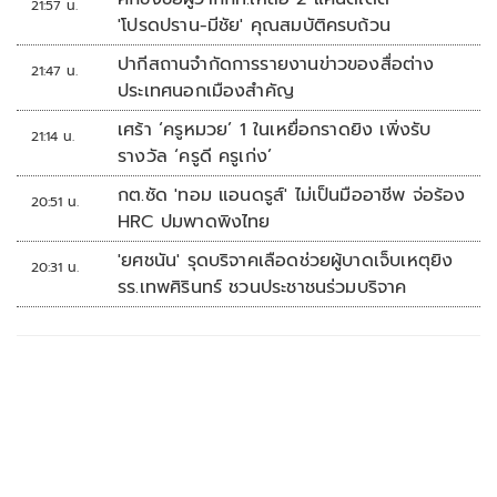
21:57 น.
'โปรดปราน-มีชัย' คุณสมบัติครบถ้วน
ปากีสถานจำกัดการรายงานข่าวของสื่อต่าง
21:47 น.
ประเทศนอกเมืองสำคัญ
เศร้า ‘ครูหมวย’ 1 ในเหยื่อกราดยิง เพิ่งรับ
21:14 น.
รางวัล ‘ครูดี ครูเก่ง’
กต.ซัด 'ทอม แอนดรูส์' ไม่เป็นมืออาชีพ จ่อร้อง
20:51 น.
HRC ปมพาดพิงไทย
'ยศชนัน' รุดบริจาคเลือดช่วยผู้บาดเจ็บเหตุยิง
20:31 น.
รร.เทพศิรินทร์ ชวนประชาชนร่วมบริจาค