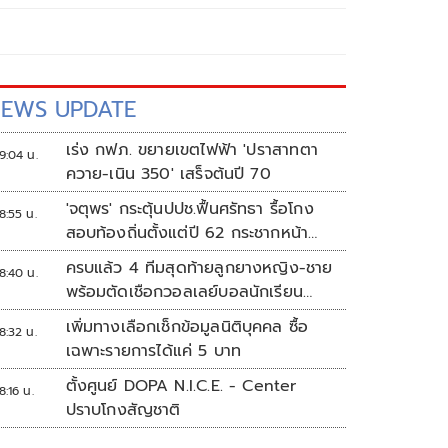
EWS UPDATE
เร่ง กฟภ. ขยายเขตไฟฟ้า 'ปราสาทตา
9:04 น.
ควาย-เนิน 350' เสร็จต้นปี 70
'จตุพร' กระตุ้นปปช.ฟื้นศรัทธา รื้อโกง
8:55 น.
สอบท้องถิ่นตั้งแต่ปี 62 กระชากหน้า
ลงโทษให้เข็ดหลาบ
ครบแล้ว 4 ทีมสุดท้ายลูกยางหญิง-ชาย
8:40 น.
พร้อมตัดเชือกวอลเลย์บอลนักเรียน
แชมป์กีฬา '7HD 2026'
เพิ่มทางเลือกเช็กข้อมูลนิติบุคคล ซื้อ
8:32 น.
เฉพาะรายการได้แค่ 5 บาท
ตั้งศูนย์ DOPA N.I.C.E. - Center
8:16 น.
ปราบโกงสัญชาติ