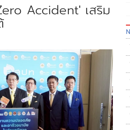
Zero Accident' เสริม
้
N