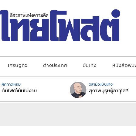
เศรษฐกิจ
ต่างประเทศ
บันเทิง
หนังสือพิม
ผักกาดหอม
วิสามัญบันเทิง
ดับไฟใต้มันไม่ง่าย
สุภาพบุรุษผู้อาวุโส?