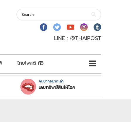
LINE : @THAIPOST
พ์
ไทยโพสต์ ทีวี
คันปากอยากเล่า
เลขทรัพย์สินให้โชค