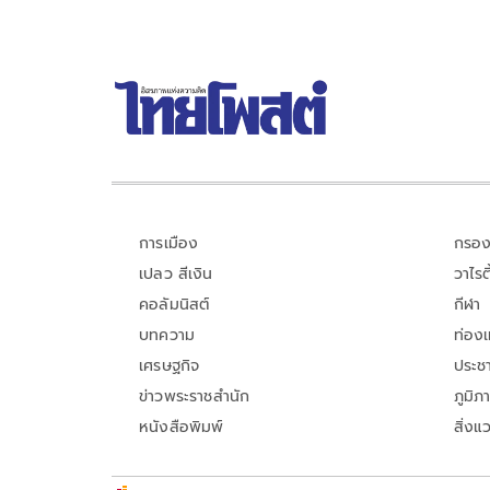
การเมือง
กรอง
เปลว สีเงิน
วาไรตี
คอลัมนิสต์
กีฬา
บทความ
ท่อง
เศรษฐกิจ
ประชา
ข่าวพระราชสำนัก
ภูมิภ
หนังสือพิมพ์
สิ่งแ