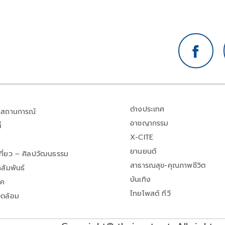
ต่างประเทศ
สถานการณ์
อาชญากรรม
้
X-CITE
ยานยนต์
เที่ยว – ศิลปวัฒนธรรม
สาธารณสุข-คุณภาพชีวิต
สัมพันธ์
บันเทิง
าค
ไทยโพสต์ ทีวี
วดล้อม