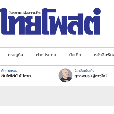
เศรษฐกิจ
ต่างประเทศ
บันเทิง
หนังสือพิม
ผักกาดหอม
วิสามัญบันเทิง
ดับไฟใต้มันไม่ง่าย
สุภาพบุรุษผู้อาวุโส?