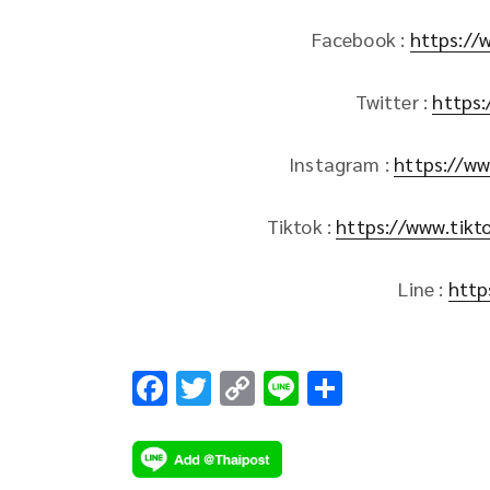
Facebook :
https://
Twitter :
https:
Instagram :
https://ww
Tiktok :
https://www.tik
Line :
http
F
T
C
Li
S
ac
wi
o
n
h
e
tt
p
e
ar