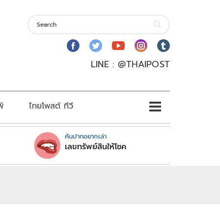
LINE : @THAIPOST
พ์
ไทยโพสต์ ทีวี
คันปากอยากเล่า
เลขทรัพย์สินให้โชค