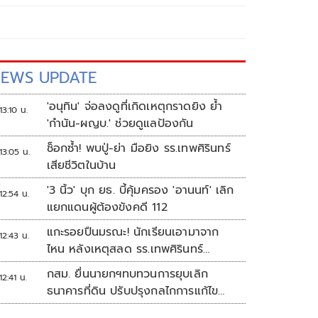
EWS UPDATE
'อนุทิน' จ่อลงดูที่เกิดเหตุกราดยิง ย้ำ
13:10 น.
'กำนัน-ผญบ.' ช่วยดูแลป้องกัน
ช็อกซ้ำ! พบปู่-ย่า มือยิง รร.เทพศิรินทร์
13:05 น.
เสียชีวิตในบ้าน
'3 นิ้ว' บุก ยธ. บี้คุ้มครอง 'อานนท์' เลิก
12:54 น.
แยกแดนผู้ต้องขังคดี 112
แกะรอยปืนมรณะ! นักเรียนเอามาจาก
12:43 น.
ไหน หลังเหตุสลด รร.เทพศิรินทร์
นนทบุรี
กสม. ยื่นนายกฯทบทวนการยุบเลิก
12:41 น.
ธนาคารที่ดิน ปรับปรุงกลไกการแก้ไข
ปัญหาความเหลื่อมล้ำ