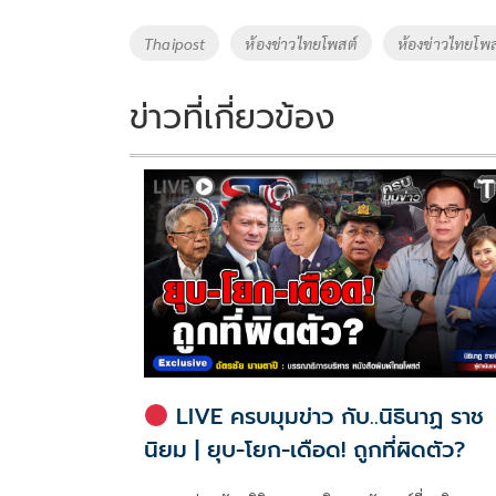
b
er
y
e
o
Li
Tags
Thaipost
ห้องข่าวไทยโพสต์
ห้องข่าวไทยโพส
o
n
k
k
ข่าวที่เกี่ยวข้อง
LIVE ครบมุมข่าว กับ..นิธินาฏ ราช
นิยม | ยุบ-โยก-เดือด! ถูกที่ผิดตัว?