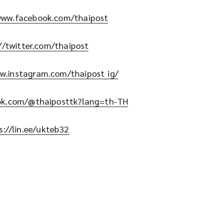
www.facebook.com/thaipost
//twitter.com/thaipost
w.instagram.com/thaipost_ig/
tok.com/@thaiposttk?lang=th-TH
s://lin.ee/ukteb32