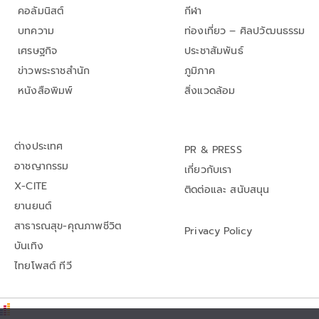
คอลัมนิสต์
กีฬา
บทความ
ท่องเที่ยว – ศิลปวัฒนธรรม
เศรษฐกิจ
ประชาสัมพันธ์
ข่าวพระราชสำนัก
ภูมิภาค
หนังสือพิมพ์
สิ่งแวดล้อม
ต่างประเทศ
PR & PRESS
อาชญากรรม
เกี่ยวกับเรา
X-CITE
ติดต่อและ สนับสนุน
ยานยนต์
สาธารณสุข-คุณภาพชีวิต
Privacy Policy
บันเทิง
ไทยโพสต์ ทีวี