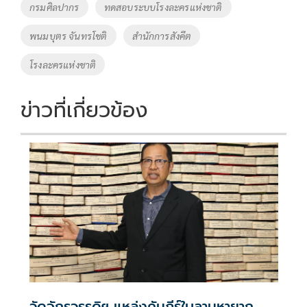
o
Li
Tags
กรมศิลปากร
ทดสอบระบบโรงละครแห่งชาติ
o
n
พนมบุตร จันทรโชติ
สำนักการสังคีต
k
k
โรงละครแห่งชาติ
ข่าวที่เกี่ยวข้อง
วัดจักรวรรดิฯ แหล่งคัมภีร์ใบลานหายาก