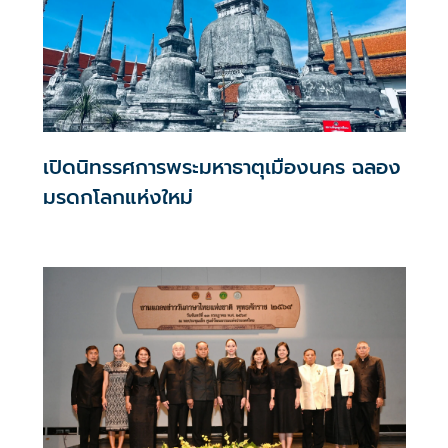
เปิดนิทรรศการพระมหาธาตุเมืองนคร ฉลอง
มรดกโลกแห่งใหม่