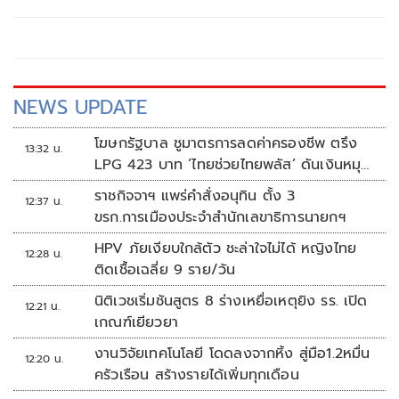
NEWS UPDATE
โฆษกรัฐบาล ชูมาตรการลดค่าครองชีพ ตรึง
13:32 น.
LPG 423 บาท ‘ไทยช่วยไทยพลัส’ ดันเงินหมุน
แสนล้าน
ราชกิจจาฯ แพร่คำสั่งอนุทิน ตั้ง 3
12:37 น.
ขรก.การเมืองประจำสำนักเลขาธิการนายกฯ
HPV ภัยเงียบใกล้ตัว ชะล่าใจไม่ได้ หญิงไทย
12:28 น.
ติดเชื้อเฉลี่ย 9 ราย/วัน
นิติเวชเริ่มชันสูตร 8 ร่างเหยื่อเหตุยิง รร. เปิด
12:21 น.
เกณฑ์เยียวยา
งานวิจัยเทคโนโลยี โดดลงจากหิ้ง สู่มือ1.2หมื่น
12:20 น.
ครัวเรือน สร้างรายได้เพิ่มทุกเดือน