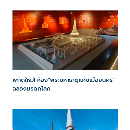
เมืองต่ำ ติดไฟส่องสว่างไม่เหมาะสม สร้างภูมิทัศน์อุจาด “บวร
เวท” ร่อนหนังสือถึงนายกฯ - รมว.วัฒนธรรม ห่วงกระทบทำ
เสนอขึ้นทะเบียน “ปราสาทเมืองต่ำ” เป็นมรดกโลก
พิกัดใหม่! ห้อง"พระมหาธาตุแห่งเมืองนคร"
ฉลองมรดกโลก