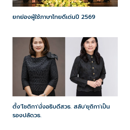
ยกย่องผู้ใช้ภาษาไทยดีเด่นปี 2569
ตั้ง'โชติกา'นั่งอธิบดีสวธ. สลับ'ยุถิกา'เป็น
รองปลัดวธ.