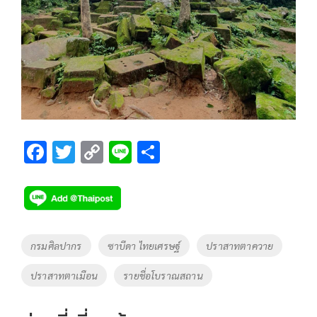
F
T
C
Li
S
ac
wi
o
n
h
e
tt
p
e
ar
b
er
y
e
o
Li
Tags
กรมศิลปากร
ซาบีดา ไทยเศรษฐ์
ปราสาทตาควาย
o
n
ปราสาทตาเมือน
รายชื่อโบราณสถาน
k
k