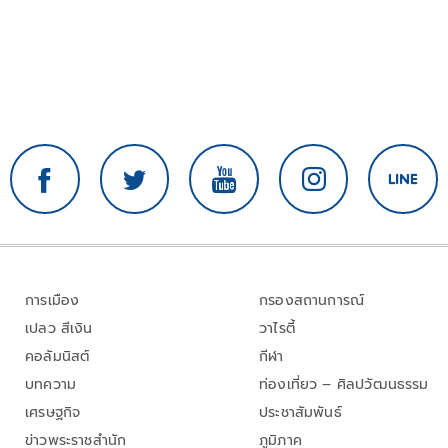
การเมือง
กรองสถานการณ์
เปลว สีเงิน
วาไรตี้
คอลัมนิสต์
กีฬา
บทความ
ท่องเที่ยว – ศิลปวัฒนธรรม
เศรษฐกิจ
ประชาสัมพันธ์
ข่าวพระราชสำนัก
ภูมิภาค