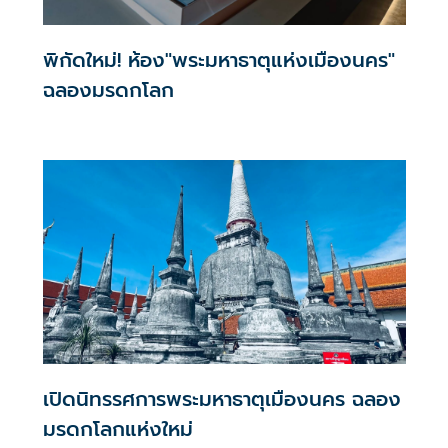
พิกัดใหม่! ห้อง"พระมหาธาตุแห่งเมืองนคร"
ฉลองมรดกโลก
เปิดนิทรรศการพระมหาธาตุเมืองนคร ฉลอง
มรดกโลกแห่งใหม่