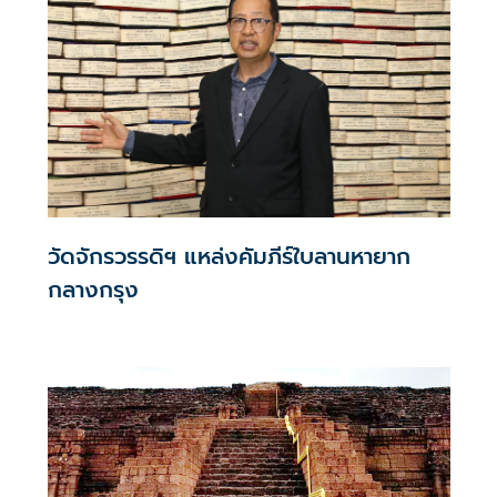
วัดจักรวรรดิฯ แหล่งคัมภีร์ใบลานหายาก
กลางกรุง