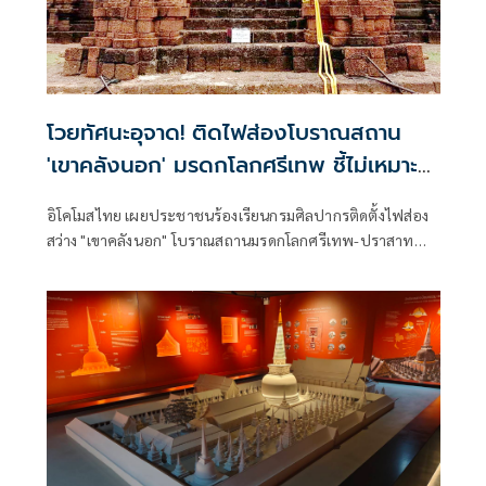
โวยทัศนะอุจาด! ติดไฟส่องโบราณสถาน
'เขาคลังนอก' มรดกโลกศรีเทพ ชี้ไม่เหมาะ
สม
อิโคโมสไทย เผยประชาชนร้องเรียนกรมศิลปากรติดตั้งไฟส่อง
สว่าง "เขาคลังนอก" โบราณสถานมรดกโลกศรีเทพ-ปราสาท
เมืองต่ำ ติดไฟส่องสว่างไม่เหมาะสม สร้างภูมิทัศน์อุจาด “บวร
เวท” ร่อนหนังสือถึงนายกฯ - รมว.วัฒนธรรม ห่วงกระทบทำ
เสนอขึ้นทะเบียน “ปราสาทเมืองต่ำ” เป็นมรดกโลก