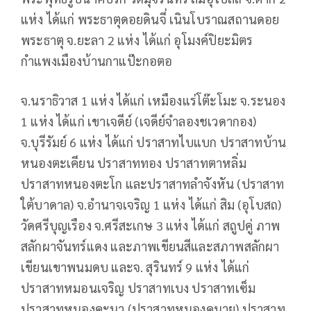
แห่ง ได้แก่ พระธาตุดอยดินจี่ เนินโบราณสถานดอย
พระธาตุ จ.ยะลา 2 แห่ง ได้แก่ อุโมงค์ปิยะมิตร
กำแพงเมืองบ้านกาแป๊ะกอตอ
จ.นราธิวาส 1 แห่ง ได้แก่ เหมืองแร่โต๊ะโมะ จ.ระนอง
1 แห่ง ได้แก่ เขาเจดีย์ (เจดีย์จำลองชเวดากอง)
จ.บุรีรัมย์ 6 แห่ง ได้แก่ ปราสาทไบแบก ปราสาทบ้าน
หนองตะเคียน ปราสาททอง ปราสาทตาหลิ่ม
ปราสาทหนองตะโก และปราสาทลำจังหัน (ปราสาท
ใต้บาดาล) จ.อำนาจเจริญ 1 แห่ง ได้แก่ สิม (อุโบสถ)
วัดศรีบุญเรือง จ.ศรีสะเกษ 3 แห่ง ได้แก่ สถูปคู่ ภาพ
สลักผาจันทร์แดง และภาพเขียนสีและสภาพสลักผา
เขียนเขาพนมดบ และจ. สุรินทร์ 9 แห่ง ได้แก่
ปราสาทหมอนเจริญ ปราสาทเบง ปราสาทเซ็ม
ปราสาทหนองคะนา (ปราสาทหนองคนาย) ปราสาท