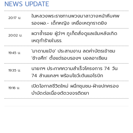
NEWS UPDATE
ในหลวงพระราชทานพวงมาลาวางหน้าหีบศพ
20:17 น.
รองผอ.- เด็กหญิง เหยื่อเหตุกราดยิง
ผวาซ้ำรอย ผู้ว่าฯ ภูเก็ตสั่งดูแลเข้มหลังเกิด
20:02 น.
เหตุทำร้ายในรร.
'มาดามแป้ง' ประสานงาน ลดค่าบัตรเข้าชม
19:45 น.
'ช้างศึก' ตั้งแต่รอบรองฯ บอลอาเซียน
นายกฯ ประกาศความสำเร็จโครงการ 74 วัน
19:35 น.
74 ล้านแคลฯ พร้อมโชว์เต้นแอโรบิก
เปิดโอกาสชีวิตใหม่ ผนึกชุมชน-ฝ่ายปกครอง
19:16 น.
บำบัดต่อเนื่องตัดวงจรติดยา