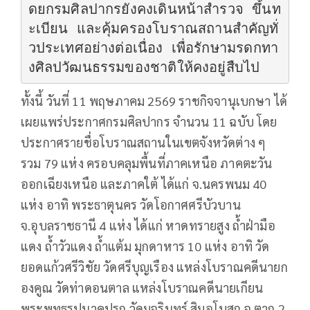
ดยกรมศิลปากรยังคงเดินหน้าสำรวจ ขึ้นท
ะเบียน และคุ้มครองโบราณสถานสำคัญทั่
วประเทศอย่างต่อเนื่อง เพื่อรักษามรดกทา
งศิลปวัฒนธรรมของชาติให้คงอยู่สืบไป
ทั้งนี้ วันที่ 11 พฤษภาคม 2569 ราชกิจจานุเบกษา ได้
เผยแพร่ประกาศกรมศิลปากร จำนวน 11 ฉบับ โดย
ประกาศรายชื่อโบราณสถานในเขตจังหวัดต่าง ๆ
รวม 79 แห่ง ครอบคลุมพื้นที่ภาคเหนือ ภาคตะวัน
ออกเฉียงเหนือ และภาคใต้ ได้แก่ จ.นครพนม 40
แห่ง อาทิ พระธาตุนคร วัดโอกาศศรีบัวบาน
จ.อุบลราชธานี 4 แห่ง ได้แก่ หาดทรายสูง ถ้ำฝ่ามือ
แดง ถ้ำวัวแดง ถ้ำแต้ม มุกดาหาร 10 แห่ง อาทิ วัด
ยอดแก้วศรีวิชัย วัดศรีบุญเรือง แหล่งโบราณคดีนายก
องคูณ วัดท่าดอนตาล แหล่งโบราณคดีนายเกียน
พระพุทธรูปนาคปรก วัดมุจรินทร์ สิมอุโบสถ จ.ตาก 2