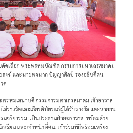
อบคัดเลือก พระพรหมบัณฑิต กรรมการมหาเถรสมาคม
ายสงฆ์ และนายพจนาถ ปัญญาศิลป์ รองอธิบดีศน.
กวด
 พระพรหมเสนาบดี กรรมการมหาเถรสมาคม เจ้าอาวาส
ล่รางวัลและเกียรติบัตรแก่ผู้ได้รับรางวัล และนายธน
รรมจริยธรรม เป็นประธานฝ่ายฆราวาส พร้อมด้วย
เรียน และเจ้าหน้าที่ศน. เข้าร่วมพิธีพร้อมเพรียง