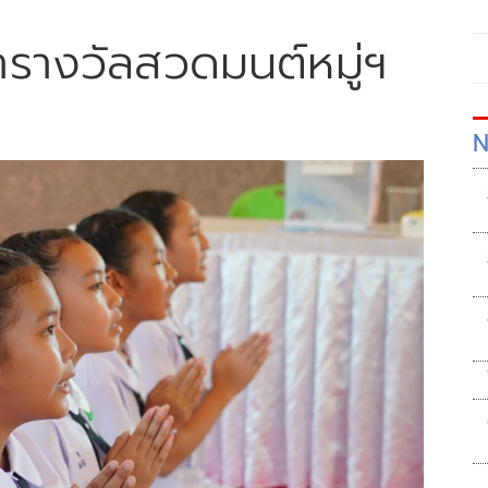
้ารางวัลสวดมนต์หมู่ฯ
N