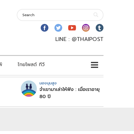
LINE : @THAIPOST
พ์
ไทยโพสต์ ทีวี
มองมุมสูง
จำเขามาเล่าให้ฟัง : เมื่อเราอายุ
80 ปี