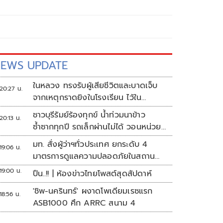
EWS UPDATE
ในหลวง ทรงรับผู้เสียชีวิตและบาดเจ็บ
20:27 น.
จากเหตุกราดยิงในโรงเรียน ไว้ใน
พระบรมราชานุเคราะห์
ชาวบุรีรัมย์ร้องทุกข์ น้ำท่วมนาข้าว
20:13 น.
ซ้ำซากทุกปี รถเล็กผ่านไม่ได้ วอนหน่วย
งานเร่งแก้ไข
มท. สั่งผู้ว่าฯทั่วประเทศ ยกระดับ 4
19:06 น.
มาตรการดูแลความปลอดภัยในสถาน
ศึกษา
19:00 น.
ปืน..!! | ห้องข่าวไทยโพสต์สุดสัปดาห์
'ชิพ-นครินทร์' ผงาดโพเดียมเรซแรก
18:56 น.
ASB1000 ศึก ARRC สนาม 4