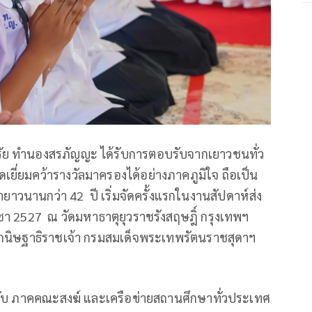
ัย ทำนองสรภัญญะ ได้รับการตอบรับจากเยาวชนทั่ว
ยี่ยมคว้ารางวัลมาครองได้อย่างภาคภูมิใจ ถือเป็น
วนานกว่า 42 ปี เริ่มจัดครั้งแรกในงานสัปดาห์ส่ง
า 2527 ณ วัดมหาธาตุยุวราชรังสฤษฎิ์ กรุงเทพฯ
กนิษฐาธิราชเจ้า กรมสมเด็จพระเทพรัตนราชสุดาฯ
กับ ภาคคณะสงฆ์ และเครือข่ายสถานศึกษาทั่วประเทศ