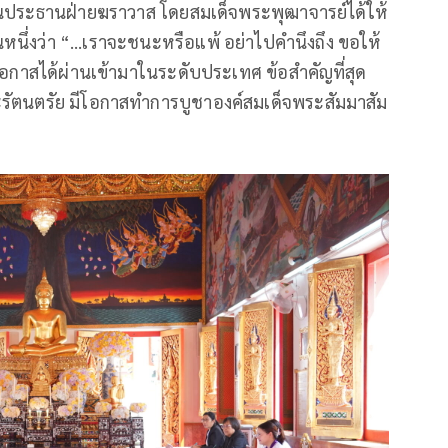
็นประธานฝ่ายฆราวาส โดยสมเด็จพระพุฒาจารย์ได้ให้
หนึ่งว่า “…เราจะชนะหรือแพ้ อย่าไปคำนึงถึง ขอให้
ีโอกาสได้ผ่านเข้ามาในระดับประเทศ ข้อสำคัญที่สุด
ะรัตนตรัย มีโอกาสทำการบูชาองค์สมเด็จพระสัมมาสัม